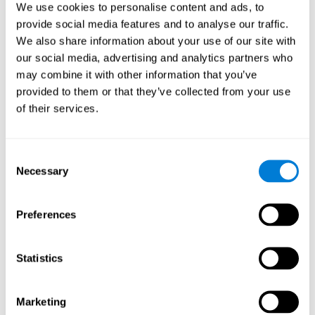
помогает улучшить мои
We use cookies to personalise content and ads, to
когнитивные способности?
provide social media features and to analyse our traffic.
We also share information about your use of our site with
Регулярная и постоянная тренировка с помощью таких игр,
our social media, advertising and analytics partners who
как "Музыкальные пары" от CogniFit, стимулирует
may combine it with other information that you’ve
специфический паттерн нейронной активации, который
помогает нейронным сетям реорганизоваться и
provided to them or that they’ve collected from your use
восстановить ослабленные или повреждённые когнитивные
of their services.
функции.
Постоянная стимуляция наших способностей может
способствовать созданию новых синапсов, помочь
Consent
нейронным сетям реорганизоваться и улучшить
Necessary
когнитивные функции. Игра "Музыкальные пары"
Selection
направлена на стимулирование навыков, связанных с
распознаванием и кратковременной фонологической
памятью.
Preferences
1 НЕДЕЛЯ
2 НЕДЕЛЯ
3 НЕДЕЛЯ
Statistics
Marketing