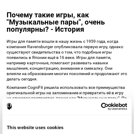
Почему такие игры, как
"Музыкальные пары", очень
популярны? - История
Игры для памяти вошли в нашу жизнь с 1959 года, когда
компания Ravensburger опубликовала первую игру, однако
существуют свидетельства о том, что подобные игры
появились в Японии ещё в 16 веке. Игры для памяти,
например карточные, помогают развивать навыки
мышления, концентрацию, внимание и смекалку. Они
влияли на образование многих поколений и продолжают это
делать сегодня.
Компания CogniFit решила использовать все преимущества
оригинальной игры на запоминание и превратить её в игру
на слуховое восприятие, такую как "Музыкальные пары". По
мнению наших нейропсихологов, это не только придаёт игре
важную "изюминку", но и помогает пользователю
тренировать слух и связанные с ним когнитивные
способности.
This website uses cookies
Как игра "Музыкальные пары"