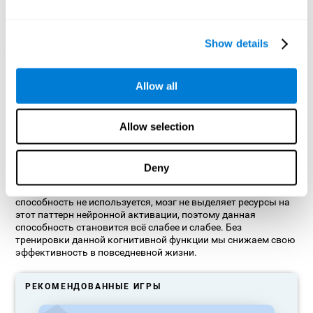
Show details
Ориентировочная графическая проекция нейронных сетей
после 3 недель.
Allow all
Что происходит, когда я не
Allow selection
тренирую свои когнитивные
способности?
Deny
Наш мозг стремится экономить ресурсы, устраняя
неиспользуемые связи. Если какая-то когнитивная
способность не используется, мозг не выделяет ресурсы на
этот паттерн нейронной активации, поэтому данная
способность становится всё слабее и слабее. Без
тренировки данной когнитивной функции мы снижаем свою
эффективность в повседневной жизни.
РЕКОМЕНДОВАННЫЕ ИГРЫ