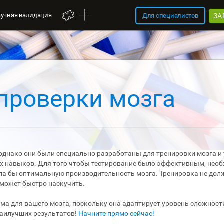
аучная валидация
ЗА
Для специалистов
 проверки мозга
 однако они были специально разработаны для тренировки мозга и
х навыков. Для того чтобы тестирование было эффективным, нео
ла бы оптимальную производительность мозга. Тренировка не дол
 может быстро наскучить.
амма для вашего мозга, поскольку она адаптирует уровень сложнос
наилучших результатов!
Начните прямо сейчас!