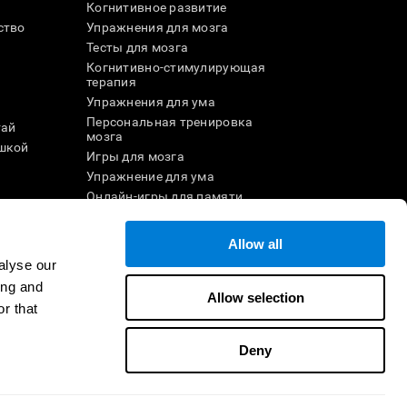
Когнитивное развитие
ство
Упражнения для мозга
Тесты для мозга
Когнитивно-стимулирующая
терапия
Упражнения для ума
Персональная тренировка
тай
мозга
шкой
Игры для мозга
Упражнение для ума
и
Онлайн-игры для памяти
Увлекательные
математические игры
Allow all
ле
Понимание прочитанного
alyse our
Одарённые дети
ing and
Мозговые баттлы
Allow selection
r that
Тест на IQ
Deny
ртнёром
Стать реселлером
Свяжитесь с нами