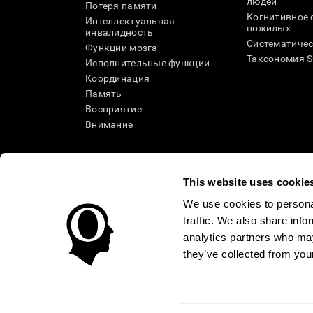
людей
Потеря памяти
Когнитивное 
Интеллектуальная
пожилых
инвалидность
Систематичес
Функции мозга
Таксономия 
Исполнительные функции
Координация
Память
Восприятие
Внимание
This website uses cookie
We use cookies to personal
traffic. We also share info
analytics partners who may
they’ve collected from your
Условия использования
Политика Конфиденциаль
Помощь
Заявление о доступности
Центр доверия