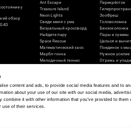
Ant Escape
Перекрёсток
состояние у
Treasure Island
Гиперпростран
Neon Lights
ЗооФреш
кий обзор
Сведи меня с ума
Головоломка
SG4D
Визуальный кроссворд
Бензоколонка
Найдите пару
Пары и суммы
Space Rescue
Целься и вычи
Математический хаос
Поединок с мы
Марбл-гонка
Нужное усилие
Мелодичный теннис
Отрежь и упад
Scrambled
Скрести фишки
Найди питомца
Кувшинки
s
Музыкальные пары
Реактивное по
ise content and ads, to provide social media features and to an
Цветовая гонка
Слова и птицы
rmation about your use of our site with our social media, advertis
Художественный пазл 3D
Больше игр ...
 combine it with other information that you’ve provided to them o
 use of their services.
ности
Руководство компании
Новости CogniFit
Media Kit
Станьте па