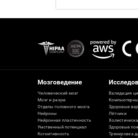
Мозговедение
Исследо
Человеческий мозг
Валидация ци
Мозг и разум
Компьютерны
Отделы головного мозга
Здоровые вз
Нейроны
Лётчики
Нейронная пластичность
Холистическа
Умственный потенциал
Здоровые пож
Когнитивность
Тренировка 