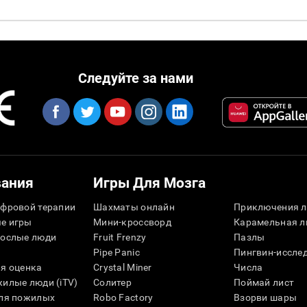
Следуйте за нами
вания
Игры Для Мозга
фровой терапии
Шахматы онлайн
Приключения л
е игры
Мини-кроссворд
Карамельная л
рослые люди
Fruit Frenzy
Пазлы
Pipe Panic
Пингвин-иссле
я оценка
Crystal Miner
Числа
илые люди (iTV)
Солитер
Поймай лист
для пожилых
Robo Factory
Взорви шары