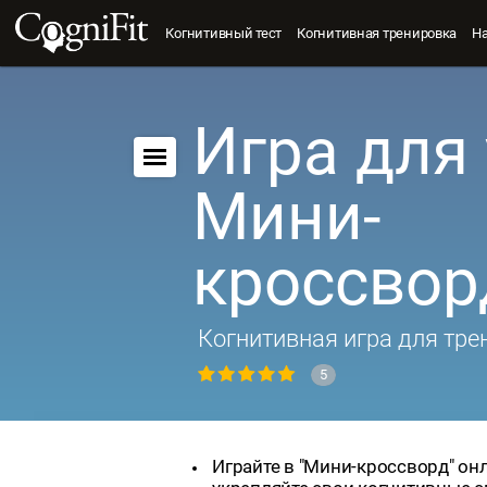
Когнитивный тест
Когнитивная тренировка
Н
Игра для 
Мини-
кроссвор
Когнитивная игра для тре
5
Играйте в "Мини-кроссворд" он