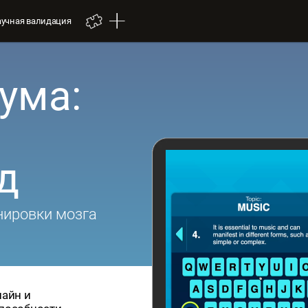
аучная валидация
ума:
д
нировки мозга
лайн и