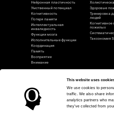
Нейронная пластичность
Холистическа
Умственный потенциал
Здоровые пож
Когнитивность
Тренировка 
людей
Потеря памяти
Когнитивное 
Интеллектуальная
пожилых
инвалидность
Систематичес
Функции мозга
Таксономия 
Исполнительные функции
Координация
Память
Восприятие
Внимание
This website uses cookie
We use cookies to personal
traffic. We also share info
analytics partners who may
they’ve collected from your