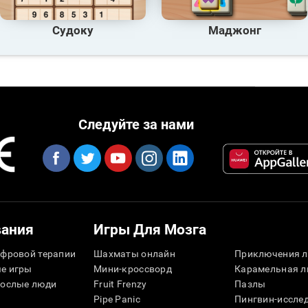
Судоку
Маджонг
Следуйте за нами
вания
Игры Для Мозга
фровой терапии
Шахматы онлайн
Приключения л
е игры
Мини-кроссворд
Карамельная л
рослые люди
Fruit Frenzy
Пазлы
Pipe Panic
Пингвин-иссле