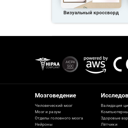
Визуальный кроссворд
Мозговедение
Исследо
Человеческий мозг
Валидация ци
Мозг и разум
Компьютерны
Отделы головного мозга
Здоровые вз
Нейроны
Лётчики