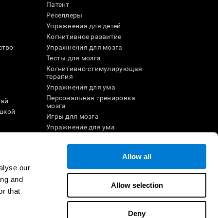
Патент
Реселлеры
Упражнения для детей
Когнитивное развитие
ство
Упражнения для мозга
Тесты для мозга
Когнитивно-стимулирующая
терапия
Упражнения для ума
Персональная тренировка
тай
мозга
шкой
Игры для мозга
Упражнение для ума
и
Онлайн-игры для памяти
Увлекательные
математические игры
Allow all
ле
Понимание прочитанного
alyse our
Одарённые дети
ing and
Allow selection
Мозговые баттлы
r that
Тест на IQ
Deny