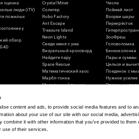
я оценка
Crystal Miner
Числа
илые люди (iTV)
Солитер
Поймай лист
для пожилых
Robo Factory
Взорви шары
Ant Escape
Перекрёсток
состояние у
Treasure Island
Гиперпростран
Neon Lights
ЗооФреш
кий обзор
Сведи меня с ума
Головоломка
SG4D
Визуальный кроссворд
Бензоколонка
Найдите пару
Пары и суммы
Space Rescue
Целься и вычи
Математический хаос
Поединок с мы
Марбл-гонка
Нужное усилие
Мелодичный теннис
Отрежь и упад
Scrambled
Скрести фишки
s
Найди питомца
Кувшинки
Музыкальные пары
Реактивное по
ise content and ads, to provide social media features and to an
Цветовая гонка
Слова и птицы
rmation about your use of our site with our social media, advertis
Художественный пазл 3D
Больше игр ...
 combine it with other information that you’ve provided to them o
 use of their services.