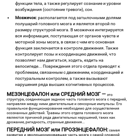
функции тела, а также регулирует сознание и уровни
возбуждения (состояние тревоги), сон.
Мозжечок
: располагается под затылочными долями
полушарий головного мозга и является второй по
размеру структурой мозга. В мозжечке интегрируется
вся информация, поступающая от органов чувств и
моторной зоны мозга, в связи с чем его основная
функция заключается в контроле движения. Также
контролирует позы и координацию движений, что
позволяет нам двигаться, ходить, ездить на
велосипеде... Повреждения этого отдела приводят к
проблемам, связанным с движением, координацией и
постуральным контролем, а также вызывают
нарушения ряда высших когнитивных процессов.
МЕЗЭНЦЕФАЛОН или СРЕДНИЙ МОЗГ —
это
структура, соединяющая заднюю часть головного мозга с передней,
направляя между ними двигательные и сенсорные импульсы. Его
правильное функционирование необходимо для осуществления
осознанных действий. Травмы этого отдела головного мозга
являются причиной ряда двигательных нарушений, таких как
дрожание, ригидность, странные движения...
ПЕРЕДНИЙ МОЗГ или ПРОЗЭНЦЕФАЛОН:
самая
развитая и эволюционировавшая часть мозга с самой сложной