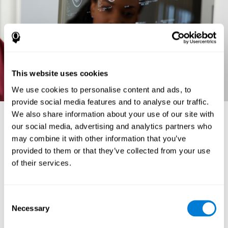
This website uses cookies
We use cookies to personalise content and ads, to
provide social media features and to analyse our traffic.
We also share information about your use of our site with
Анатомия и функции головного мозга
our social media, advertising and analytics partners who
В этом разделе мы детально рассмотрим анатомию головного мозга
may combine it with other information that you’ve
и функции его отделов.
provided to them or that they’ve collected from your use
БАЗАЛЬНЫЕ ГАНГЛИИ:
подкорковые нейронные структуры,
of their services.
отвечающие за двигательные функции. Получают информацию от
коры и ствола головного мозга, обрабатывают её и заново
проецируют в кору, продолговатый мозг и ствол, обеспечивая
координацию движений. Состоят из нескольких отделов:
Consent
Хвостатое ядро - это ядро в виде буквы С,
Necessary
Selection
задействованное в контроле осознанных движений, а
также в процессах обучения и памяти.