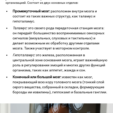
организацией. Состоит из двух основных отделов:
Промежуточный мозг:
расположен внутри мозга и
состоит из таких важных структур, как таламус и
гипоталамус.
Таламус:
это своего рода передаточная станция мозга:
он передаёт большинство воспринимаемых сенсорных
сигналов (визуальных, слуховых и тактильных) и
делает возможным их обработку другими отделами
мозга. Также участвует в моторном контроле.
Гипоталамус:
это железа, расположенная в
центральной зоне основания мозга, играет важнейшную
роль в регулировании эмоций и многих других функций
организма, таких как аппетит, жажда и сон.
Конечный или большой мозг:
известен как мозг,
покрывающий всю кору головного мозга (тонкий слой
серого вещества, собранный в складки, формирующие
борозды ии извилины), гиппокамп и базальные ганглии.