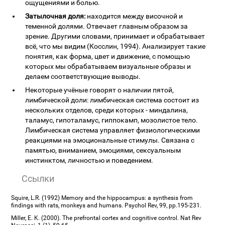
ощущениями и болью.
Затылочная доля:
находится между височной и
теменной долями. Отвечает главным образом за
зрение. Другими словами, принимает и обрабатывает
всё, что мы видим (Косслин, 1994). Анализирует такие
понятия, как форма, цвет и движение, с помощью
которых мы обрабатываем визуальные образы и
делаем соответствующие выводы.
Некоторые учёные говорят о наличии пятой,
лимбической доли: лимбическая система состоит из
нескольких отделов, среди которых - миндалина,
таламус, гипоталамус, гиппокамп, мозолистое тело.
Лимбическая система управляет физиологическими
реакциями на эмоциональные стимулы. Связана с
памятью, вниманием, эмоциями, сексуальным
инстинктом, личностью и поведением.
Ссылки
Squire, L.R. (1992) Memory and the hippocampus: a synthesis from
findings with rats, monkeys and humans. Psychol Rev, 99, pp.195-231.
Miller, E. K. (2000). The prefrontal cortex and cognitive control. Nat Rev