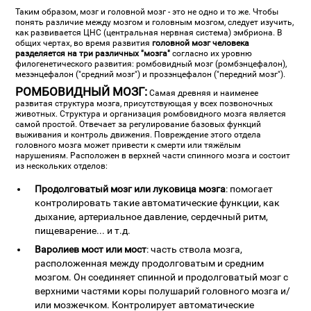
Таким образом, мозг и головной мозг - это не одно и то же. Чтобы
понять различие между мозгом и головным мозгом, следует изучить,
как развивается ЦНС (центральная нервная система) эмбриона. В
общих чертах, во время развития
головной мозг человека
разделяется на три различных "мозга"
согласно их уровню
филогенетического развития: ромбовидный мозг (ромбэнцефалон),
мезэнцефалон ("средний мозг") и прозэнцефалон ("передний мозг").
РОМБОВИДНЫЙ МОЗГ:
Самая древняя и наименее
развитая структура мозга, присутствующая у всех позвоночных
животных. Структура и организация ромбовидного мозга является
самой простой. Отвечает за регулирование базовых функций
выживания и контроль движения. Повреждение этого отдела
головного мозга может привести к смерти или тяжёлым
нарушениям. Расположен в верхней части спинного мозга и состоит
из нескольких отделов:
Продолговатый мозг или луковица мозга
: помогает
контролировать такие автоматические функции, как
дыхание, артериальное давление, сердечный ритм,
пищеварение... и т.д.
Варолиев мост или мост
: часть ствола мозга,
расположенная между продолговатым и средним
мозгом. Он соединяет спинной и продолговатый мозг с
верхними частями коры полушарий головного мозга и/
или мозжечком. Контролирует автоматические