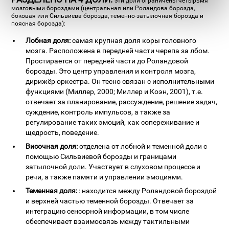
эти доли ограничены четырьмя
мозговыми бороздами (центральная или Роландова борозда,
боковая или Сильвиева борозда, теменно-затылочная борозда и
поясная борозда):
Лобная доля:
самая крупная доля коры головного
мозга. Расположена в передней части черепа за лбом.
Простирается от передней части до Роландовой
борозды. Это центр управления и контроля мозга,
дирижёр оркестра. Он тесно связан с исполнительными
функциями (Миллер, 2000; Миллер и Коэн, 2001), т.е.
отвечает за планирование, рассуждение, решение задач,
суждение, контроль импульсов, а также за
регулирование таких эмоций, как сопереживание и
щедрость, поведение.
Височная доля:
отделена от лобной и теменной доли с
помощью Сильвиевой борозды и границами
затылочной доли. Участвует в слуховом процессе и
речи, а также памяти и управлении эмоциями.
Теменная доля:
: находится между Роландовой бороздой
и верхней частью теменной борозды. Отвечает за
интеграцию сенсорной информации, в том числе
обеспечивает взаимосвязь между тактильными