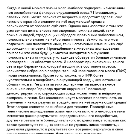
Когда, в какой момент жизни мозг наиболее подвержен изменениям
под воздействием факторов окружающей среды? По-видимому,
пластичность мозга зависит от возраста, и предстоит сделать ещё
немало открытий о влиянии на неё окружающей среды в
зависимости от возраста субъекта. Однако нам известно о том, что
умственная деятельность как здоровых пожилых людей, так и
пожилых людей, страдающих нейродегенеративным заболеванием,
положительно влияет на нейропластичность. Важно то, что мозг
подвержен как положительным, так и негативным изменениям ещё
до рождения человека. Проведённые на животных исследования
показали, что если будущие матери находятся в окружении
положительных стимулов, у младенцев образуется больше синапсов
в определённых областях мозга. И наоборот, при включении яркого
света при беременных, который вводил их в состояние стресса,
количество нейронов в префронтальной коре головного мозга (ПФК)
плода снижалалось. Кроме того, похоже, что ПФК более
чувствительна к воздействию окружающей среды, чем остальные
области мозга. Результаты этих экспериментов имеют важное
значение в споре "природа против окружения", поскольку
демонстрируют, что окружающая среда может менять нейронную
экспрессию генов. Как эволюционирует мозговая пластичность со
временем и каков результат воздействия на неё окружающей среды?
Этот вопрос является важнейшим для терапии. Проведённые
генетические исследования животных показали, что некоторые гены
меняются даже в результате непродолжительного воздействия,
другие - в результате более длительного воздействия, в то время как
также существуют гены, на которые не удалось никак повлиять, и
даже если удалось, то в результате они всё равно вернулись в своё
первоначальное состояние. Несмотря на то, что термин