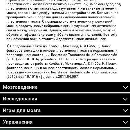
"пластичность" мозга несёт позитивный оттенок, на самом деле, под
пластичностью мы также подразумеваем и негативные изменения
мозга, связанные с дисфункциями и расстройствами. Когнитивная
тренировка очень полезна для стимулирования положительной
пластичности мозга. С помощью систематических упражнений
можно создать новые нейронные сети и улучшить синаптические
связи между нейронами. Однако, как мы отметили ранее, мозг не
обучается эффективно если учёба не является полезной. Поэтому
при обучении важно ставить и достигать свои личные цели.
1] Определение взято из: Колб, Б., Мохамед, A., & Гибб, Р., Поиск
факторов, лежащих в основе пластичности мозга в нормальном и
повреждённом состоянии, Revista de Trastornos de la Comunicación
(2010), doi: 10.1016/j.jcomdis.2011.04 0.007 Этот раздел является
производным от работы Колба, B., Мохамеда, A., & Гибба, Р., Поиск
факторов, лежащих в основе пластичности мозга в нормальном и
повреждённом состоянии, Revista de Trastornos de la Comunicación
(2010), doi: 10.1016 / j . jcomdis.2011.04.007
Мозговедение
Исследования
Игры для мозга
Упражнения