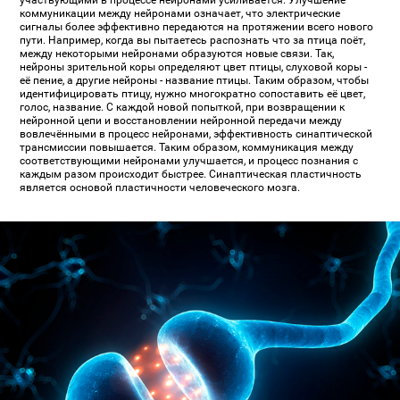
участвующими в процессе нейронами усиливается. Улучшение
коммуникации между нейронами означает, что электрические
сигналы более эффективно передаются на протяжении всего нового
пути. Например, когда вы пытаетесь распознать что за птица поёт,
между некоторыми нейронами образуются новые связи. Так,
нейроны зрительной коры определяют цвет птицы, слуховой коры -
её пение, а другие нейроны - название птицы. Таким образом, чтобы
идентифицировать птицу, нужно многократно сопоставить её цвет,
голос, название. С каждой новой попыткой, при возвращении к
нейронной цепи и восстановлении нейронной передачи между
вовлечёнными в процесс нейронами, эффективность синаптической
трансмиссии повышается. Таким образом, коммуникация между
соответствующими нейронами улучшается, и процесс познания с
каждым разом происходит быстрее. Синаптическая пластичность
является основой пластичности человеческого мозга.