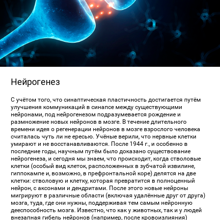
Нейрогенез
С учётом того, что синаптическая пластичность достигается путём
улучшения коммуникаций в синапсе между существующими
нейронами, под нейрогенезом подразумевается рождение и
размножение новых нейронов в мозге. В течение длительного
времени идея о регенерации нейронов в мозге взрослого человека
считалась чуть ли не ересью. Учёные верили, что нервные клетки
умирают и не восстанавливаются. После 1944 г., и особенно в
последние годы, научным путём было доказано существование
нейрогенеза, и сегодня мы знаем, что происходит, когда стволовые
клетки (особый вид клеток, расположенных в зубчатой извилине,
гиппокампе и, возможно, в префронтальной коре) делятся на две
клетки: стволовую и клетку, которая превратится в полноценный
нейрон, с аксонами и дендритами. После этого новые нейроны
мигрируют в различные области (включая удалённые друг от друга)
мозга, туда, где они нужны, поддерживая тем самым нейронную
дееспособность мозга. Известно, что как у животных, так и у людей
внезапная гибель нейронов (например, после кровоизлияния)