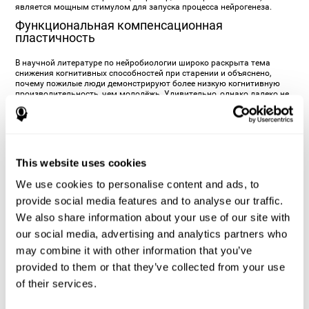
является мощным стимулом для запуска процесса нейрогенеза.
Функциональная компенсационная
пластичность
В научной литературе по нейробиологии широко раскрыта тема
снижения когнитивных способностей при старении и объяснено,
почему пожилые люди демонстрируют более низкую когнитивную
производительность, чем молодёжь. Удивительно, однако далеко не
все пожилые люди показывают низкую производительность: у
некоторых результаты ничуть не хуже, чем у молодых. Эти
неожиданно разные результаты у подгруппы людей одного и того же
возраста были исследованы научным путём, в результате чего было
обнаружено, что при обработке новой информации пожилые люди с
большей когнитивной производительностью используют те же
This website uses cookies
самые области мозга, что и молодёжь, а также другие области мозга,
которые не используются ни молодыми, ни другими пожилыми
We use cookies to personalise content and ads, to
участниками эксперимента. Этот феномен сверхиспользования
мозга пожилыми людьми был исследован учёными, которые пришли
provide social media features and to analyse our traffic.
к выводу о том, что использование новых когнитивных ресурсов
We also share information about your use of our site with
происходит в рамках компенсационной стратегии. В результате
старения и снижения синаптической пластичности мозг,
our social media, advertising and analytics partners who
демонстрируя свою пластичность, начинает реструктурировать свои
нейрокогнитивные сети. Исследования показали, что мозг приходит к
may combine it with other information that you’ve
этому функциональному решению путём активации других нервных
provided to them or that they’ve collected from your use
путей, чаще задействуя области в обоих полушариях (что обычно
характерно только для более молодых людей).
of their services.
Функционирование и поведение: обучение,