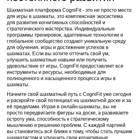
Шахматная платформа CogniFit - это не просто место
для игры в шахматы, это комплексная экосистема
для развития когнитивных способностей и
стратегического мастерства. Индивидуальные
программы тренировок, адаптивные технологии и
глобальное сообщество создают уникальную среду
для обучения, игры и достижения успехов в
шахматах. Если вы хотите отточить свой ум,
улучшить шахматные навыки или получить
удовольствие от игры, CogniFit предоставляет все
инструменты и ресурсы, необходимые для
полноценного и насыщенного процесса игры в
шахматы.
Начните свой шахматный путь с CogniFit уже сегодня
и раскройте свой потенциал на шахматной доске и за
её пределами. Играя в онлайн-шахматы, вы не
просто передвигаете фигуры на доске, а развиваете
остроту ума, способность к стратегическому
мышлению и решению проблем. С каждой партией
вы становитесь всё ближе к тому, чтобы стать лучшим
шахматистом и улучшить свои когнитивные