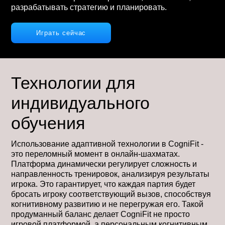
разрабатывать стратегию и планировать.
Играть сейчас
Технологии для
индивидуального
обучения
Использование адаптивной технологии в CogniFit -
это переломный момент в онлайн-шахматах.
Платформа динамически регулирует сложность и
направленность тренировок, анализируя результаты
игрока. Это гарантирует, что каждая партия будет
бросать игроку соответствующий вызов, способствуя
когнитивному развитию и не перегружая его. Такой
продуманный баланс делает CogniFit не просто
игровой платформой, а персональным когнитивным