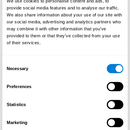
Создание сообщества
We use cookies to personalise content and ads, to
provide social media features and to analyse our traffic.
любителей шахмат
We also share information about your use of our site with
our social media, advertising and analytics partners who
Ещё одно существенное преимущество игры в
may combine it with other information that you’ve
шахматы онлайн с CogniFit - это атмосфера
сообщества, которую она создаёт. Игроки не
provided to them or that they’ve collected from your use
изолированы, они являются частью глобальной сети
of their services.
любителей шахмат. Этот аспект сообщества
привносит в игру социальную составляющую,
позволяя игрокам учиться друг у друга, делиться
Consent
стратегиями и даже участвовать в дружеских
Necessary
Selection
соревнованиях. Способность платформы объединять
игроков разного уровня подготовки и
географического положения свидетельствует о
Preferences
всеобщем интересе к шахматам и объединяющей
силе технологий.
Вы готовы отправиться в шахматное путешествие и
Statistics
укрепить свои когнитивные способности? Шахматная
платформа CogniFit - это ваш лучший способ
обучения, игры и развития. Играйте в шахматы
Marketing
онлайн, учитесь бесплатно и наблюдайте, как ваши