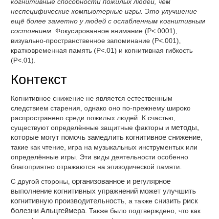
когнитивные способности пожилых людей, чем
неспецифические компьютерные игры. Это улучшение
ещё более заметно у людей с ослабленным когнитивным
состоянием
. Фокусированное внимание (P<.0001),
визуально-пространственное запоминание (P<.001),
кратковременная память (P<.01) и когнитивная гибкость
(P<.01).
Контекст
Когнитивное снижение не является естественным
следствием старения, однако оно по-прежнему широко
распространено среди пожилых людей. К счастью,
существуют определённые защитные факторы и
методы,
которые могут помочь замедлить когнитивное снижение
,
такие как чтение, игра на музыкальных инструментых или
определённые игры. Эти виды деятельности особенно
благоприятно отражаются на эпизодической памяти.
С другой стороны,
организованное и регулярное
выполнение когнитивных упражнений может улучшить
когнитивную производительность
, а также
снизить риск
болезни Альцгеймера
. Также было подтверждено, что как