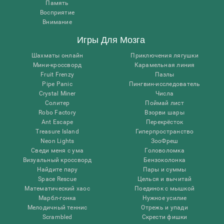
Память
Восприятие
Внимание
Игры Для Мозга
Шахматы онлайн
Приключения лягушки
Мини-кроссворд
Карамельная линия
Fruit Frenzy
Пазлы
Pipe Panic
Пингвин-исследователь
Crystal Miner
Числа
Солитер
Поймай лист
Robo Factory
Взорви шары
Ant Escape
Перекрёсток
Treasure Island
Гиперпространство
Neon Lights
ЗооФреш
Сведи меня с ума
Головоломка
Визуальный кроссворд
Бензоколонка
Найдите пару
Пары и суммы
Space Rescue
Целься и вычитай
Математический хаос
Поединок с мышкой
Марбл-гонка
Нужное усилие
Мелодичный теннис
Отрежь и упади
Scrambled
Скрести фишки