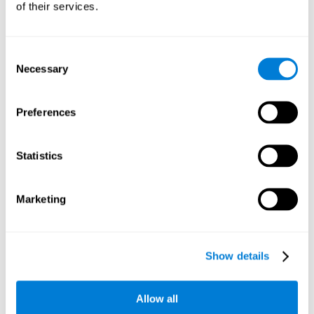
Numbers, Tetris, Puzzles, Target practice, Snake.
of their services.
CogniFit
- программа когнитивной тренировки,
адаптирующаяся к конкретным потребностям
пользователя. Разным пользователям в рамках
Consent
тренировки предлагались различные задания разного
Necessary
Selection
уровня сложности и периодичности представления. Чем
больше полученный пользователем балл, тем выше
сложность заданий.
Preferences
Результаты и выводы
Statistics
Сравнение результатов PRE и POST тестирования показало,
что
обе группы улучшили производительность
большинства измеренных когнитивных способностей. Тем
Marketing
не менее,
использовавшая CogniFit группа значительно
улучшила все когнитивные способности, которые были
измерены
. Кроме того,
эта же группа показала
существенное улучшение 4-х измеренных когнитивных
Show details
способностей по сравнению с контрольной группой
. Речь
идёт о следующих четырёх когнитивных способностях:
фокусированное внимание
(P<.0001),
визуально-
Allow all
пространственное запоминание
(P<.001),