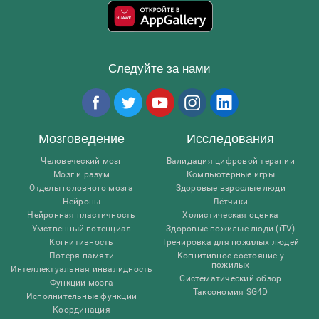
Следуйте за нами
Мозговедение
Исследования
Человеческий мозг
Валидация цифровой терапии
Мозг и разум
Компьютерные игры
Отделы головного мозга
Здоровые взрослые люди
Нейроны
Лётчики
Нейронная пластичность
Холистическая оценка
Умственный потенциал
Здоровые пожилые люди (iTV)
Когнитивность
Тренировка для пожилых людей
Потеря памяти
Когнитивное состояние у
пожилых
Интеллектуальная инвалидность
Систематический обзор
Функции мозга
Таксономия SG4D
Исполнительные функции
Координация