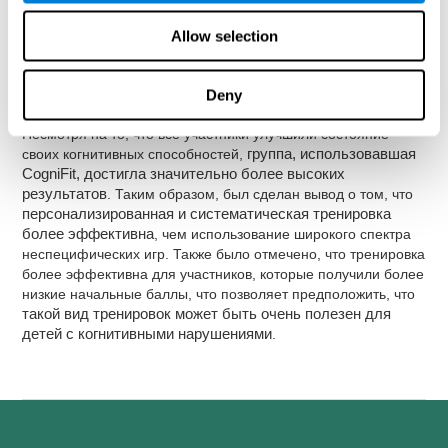
кратковременная память
(P<.01) и
когнитивная гибкость
(P<.01). Регрессивный анализ тестов показал, что при
Allow selection
низкой начальной оценке улучшение в группе, которая
использовала CogniFit, было выше, чем в группе, которая
просто использовала компьютерные игры.
Чем ниже была
Deny
начальная оценка, тем большее отличие наблюдалось
.
Несмотря на то, что все участники улучшили состояние
своих когнитивных способностей,
группа, использовавшая
CogniFit, достигла значительно более высоких
результатов
. Таким образом, был сделан вывод о том, что
персонализированная и систематическая тренировка
более эффективна
, чем использование широкого спектра
неспецифических игр. Также было отмечено, что тренировка
более эффективна для участников, которые получили более
низкие начальные баллы, что позволяет предположить, что
такой вид тренировок может быть очень полезен для
детей с когнитивными нарушениями
.