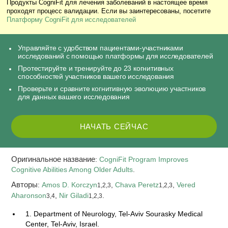
Продукты CogniFit для лечения заболеваний в настоящее время
проходят процесс валидации. Если вы заинтересованы, посетите
Платформу CogniFit для исследователей
Управляйте с удобством пациентами-участниками
исследований с помощью платформы для исследователей
Протестируйте и тренируйте до 23 когнитивных
способностей участников вашего исследования
Проверьте и сравните когнитивную эволюцию участников
для данных вашего исследования
НАЧАТЬ СЕЙЧАС
Оригинальное название
:
CogniFit Program Improves
Cognitive Abilities Among Older Adults
.
Авторы
:
Amos D. Korczyn
,
Chava Peretz
,
Vered
1,2,3
1,2,3
Aharonson
,
Nir Giladi
.
3,4
1,2,3
1. Department of Neurology, Tel-Aviv Sourasky Medical
Center, Tel-Aviv, Israel.