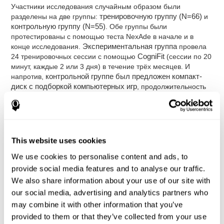
Участники исследования случайным образом были
разделены на две группы:
тренировочную группу (N=66)
и
контрольную группу (N=55)
. Обе группы были
протестированы с помощью теста NexAde в начале и в
конце исследования.
Экспериментальная группа
провела
24 тренировочных сессии с помощью
CogniFit
(сессии по 20
минут, каждые 2 или 3 дня) в течение трёх месяцев. И
напротив,
контрольной группе был предложен компакт-
диск с подборкой компьютерных игр
, продолжительность
которых аналогична заданиям CogniFit.
Тест NexAde
- это стандартизированное, надёжное и
валидированное программное обеспечение для
раннего выявления болезни Альцгеймера. Измеряет
This website uses cookies
следующие способности: фокусированное внимание,
удерживаемое внимание, распознавание, память,
We use cookies to personalise content and ads, to
зрительно-пространственное запоминание,
provide social media features and to analyse our traffic.
кратковременную пространственную память,
We also share information about your use of our site with
исполнительные функции и когнитивную гибкость.
our social media, advertising and analytics partners who
Компакт-диск с компьютерными играми
включал 12
may combine it with other information that you’ve
популярных игр: Mathematical triangle, Labyrinth, X-O,
provided to them or that they’ve collected from your use
Tangram, Tennis, Memory - Simon, Memory - Pairs,