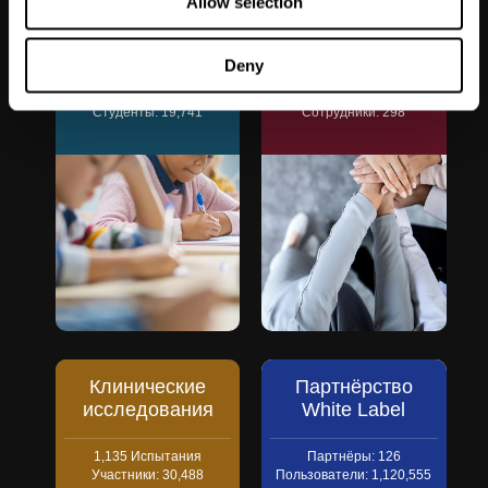
Allow selection
Образование
Благополучие
сотрудников
Deny
Школы:
1,067
Компании:
51
Студенты:
19,741
Сотрудники:
298
Клинические
Партнёрство
исследования
White Label
1,135
Испытания
Партнёры:
126
Участники:
30,488
Пользователи:
1,120,555