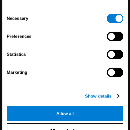
студентам, сотрудникам или
Consent
клиентам
Necessary
Selection
Preferences
Здоровье
Исследование
Statistics
Медики:
3,617
Исследователи:
784
Пациенты:
102,776
Участники:
72,891
Marketing
Show details
Allow all