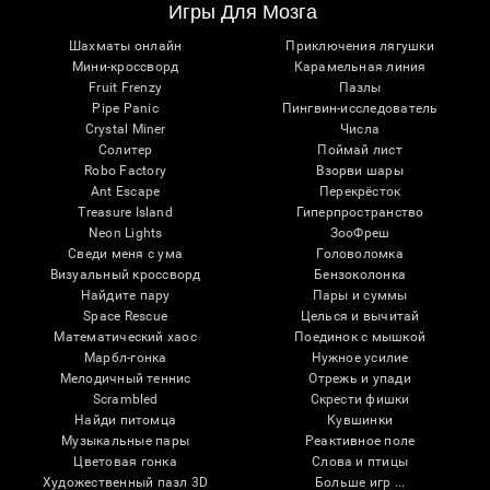
Игры Для Мозга
Шахматы онлайн
Приключения лягушки
Мини-кроссворд
Карамельная линия
Fruit Frenzy
Пазлы
Pipe Panic
Пингвин-исследователь
Crystal Miner
Числа
Солитер
Поймай лист
Robo Factory
Взорви шары
Ant Escape
Перекрёсток
Treasure Island
Гиперпространство
Neon Lights
ЗооФреш
Сведи меня с ума
Головоломка
Визуальный кроссворд
Бензоколонка
Найдите пару
Пары и суммы
Space Rescue
Целься и вычитай
Математический хаос
Поединок с мышкой
Марбл-гонка
Нужное усилие
Мелодичный теннис
Отрежь и упади
Scrambled
Скрести фишки
Найди питомца
Кувшинки
Музыкальные пары
Реактивное поле
Цветовая гонка
Слова и птицы
Художественный пазл 3D
Больше игр ...