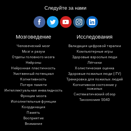
Следуйте за нами
Мозговедение
Исследования
Человеческий мозг
Валидация цифровой терапии
Мозг и разум
Компьютерные игры
Отделы головного мозга
Здоровые взрослые люди
Нейроны
Лётчики
Нейронная пластичность
Холистическая оценка
Умственный потенциал
Здоровые пожилые люди (iTV)
Когнитивность
Тренировка для пожилых людей
Потеря памяти
Когнитивное состояние у
пожилых
Интеллектуальная инвалидность
Систематический обзор
Функции мозга
Таксономия SG4D
Исполнительные функции
Координация
Память
Восприятие
Внимание