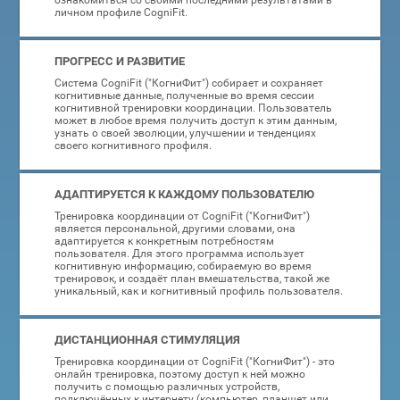
ознакомиться со своими последними результатами в
личном профиле CogniFit.
ПРОГРЕСС И РАЗВИТИЕ
Система CogniFit ("КогниФит") собирает и сохраняет
когнитивные данные, полученные во время сессии
когнитивной тренировки координации. Пользователь
может в любое время получить доступ к этим данным,
узнать о своей эволюции, улучшении и тенденциях
своего когнитивного профиля.
АДАПТИРУЕТСЯ К КАЖДОМУ ПОЛЬЗОВАТЕЛЮ
Тренировка координации от CogniFit ("КогниФит")
является персональной, другими словами, она
адаптируется к конкретным потребностям
пользователя. Для этого программа использует
когнитивную информацию, собираемую во время
тренировок, и создаёт план вмешательства, такой же
уникальный, как и когнитивный профиль пользователя.
ДИСТАНЦИОННАЯ СТИМУЛЯЦИЯ
Тренировка координации от CogniFit ("КогниФит") - это
онлайн тренировка, поэтому доступ к ней можно
получить с помощью различных устройств,
подключённых к интернету (компьютер, планшет или