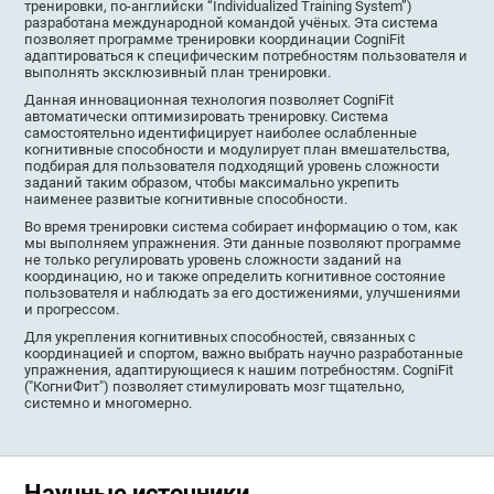
тренировки, по-английски “Individualized Training System”)
разработана международной командой учёных. Эта система
позволяет программе тренировки координации CogniFit
адаптироваться к специфическим потребностям пользователя и
выполнять эксклюзивный план тренировки.
Данная инновационная технология позволяет CogniFit
автоматически оптимизировать тренировку. Система
самостоятельно идентифицирует наиболее ослабленные
когнитивные способности и модулирует план вмешательства,
подбирая для пользователя подходящий уровень сложности
заданий таким образом, чтобы максимально укрепить
наименее развитые когнитивные способности.
Во время тренировки система собирает информацию о том, как
мы выполняем упражнения. Эти данные позволяют программе
не только регулировать уровень сложности заданий на
координацию, но и также определить когнитивное состояние
пользователя и наблюдать за его достижениями, улучшениями
и прогрессом.
Для укрепления когнитивных способностей, связанных с
координацией и спортом, важно выбрать научно разработанные
упражнения, адаптирующиеся к нашим потребностям. CogniFit
("КогниФит") позволяет стимулировать мозг тщательно,
системно и многомерно.
Научные источники