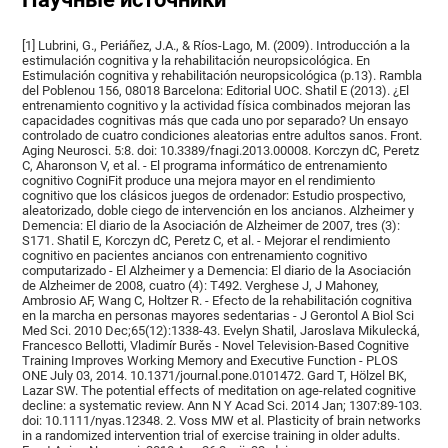
[1] Lubrini, G., Periáñez, J.A., & Ríos-Lago, M. (2009). Introducción a la
estimulación cognitiva y la rehabilitación neuropsicológica. En
Estimulación cognitiva y rehabilitación neuropsicológica (p.13). Rambla
del Poblenou 156, 08018 Barcelona: Editorial UOC. Shatil E (2013). ¿El
entrenamiento cognitivo y la actividad física combinados mejoran las
capacidades cognitivas más que cada uno por separado? Un ensayo
controlado de cuatro condiciones aleatorias entre adultos sanos. Front.
Aging Neurosci. 5:8. doi: 10.3389/fnagi.2013.00008. Korczyn dC, Peretz
C, Aharonson V, et al. - El programa informático de entrenamiento
cognitivo CogniFit produce una mejora mayor en el rendimiento
cognitivo que los clásicos juegos de ordenador: Estudio prospectivo,
aleatorizado, doble ciego de intervención en los ancianos. Alzheimer y
Demencia: El diario de la Asociación de Alzheimer de 2007, tres (3):
S171. Shatil E, Korczyn dC, Peretz C, et al. - Mejorar el rendimiento
cognitivo en pacientes ancianos con entrenamiento cognitivo
computarizado - El Alzheimer y a Demencia: El diario de la Asociación
de Alzheimer de 2008, cuatro (4): T492. Verghese J, J Mahoney,
Ambrosio AF, Wang C, Holtzer R. - Efecto de la rehabilitación cognitiva
en la marcha en personas mayores sedentarias - J Gerontol A Biol Sci
Med Sci. 2010 Dec;65(12):1338-43. Evelyn Shatil, Jaroslava Mikulecká,
Francesco Bellotti, Vladimír Burěs - Novel Television-Based Cognitive
Training Improves Working Memory and Executive Function - PLOS
ONE July 03, 2014. 10.1371/journal.pone.0101472. Gard T, Hölzel BK,
Lazar SW. The potential effects of meditation on age-related cognitive
decline: a systematic review. Ann N Y Acad Sci. 2014 Jan; 1307:89-103.
doi: 10.1111/nyas.12348. 2. Voss MW et al. Plasticity of brain networks
in a randomized intervention trial of exercise training in older adults.