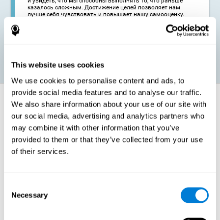
и увидеть, что мы способны выполнять то, что раньше
казалось сложным. Достижение целей позволяет нам
лучше себя чувствовать и повышает нашу самооценку.
Кроме того, это может благоприятно отразиться на нашем
социально-эмоциональном развитии, поскольку вера в
собственные силы и способности помогает нам лучше
взаимодействовать с окружающими.
This website uses cookies
We use cookies to personalise content and ads, to
provide social media features and to analyse our traffic.
Как укрепляются когнитивные
We also share information about your use of our site with
функции?
our social media, advertising and analytics partners who
may combine it with other information that you’ve
Тренировка координации от CogniFit ("КогниФит") является
provided to them or that they’ve collected from your use
вызовом для мозга, пропорциональным текущему когнитивному
состоянию пользователя, и предлагает задания в соответствии с
of their services.
потребностями каждого конкретного человека. Мозгу
необходимо приложить усилия, чтобы решить предлагаемую
CogniFit задачу. В результате приложенных усилий мозг сможет
адаптироваться к необходимым изменениям и дать
правильный ответ.
Consent
Necessary
Selection
Для адаптации к когнитивным требованиям тренировки
координации от CogniFit наш мозг оптимизирует свои
нейронные связи с помощью механизма нейропластичности.
Нейропластичность - это адаптивный механизм мозга,