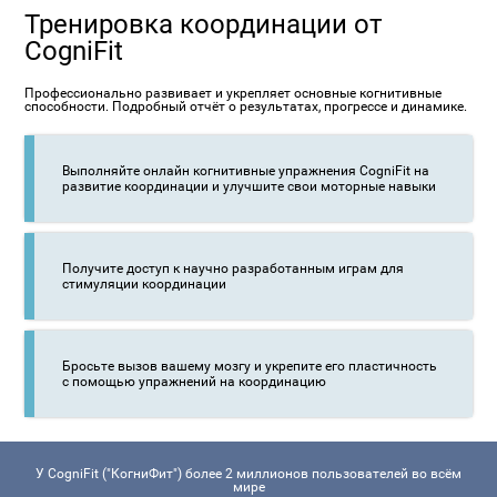
Тренировка координации от
CogniFit
Профессионально развивает и укрепляет основные когнитивные
способности. Подробный отчёт о результатах, прогрессе и динамике.
Выполняйте онлайн когнитивные упражнения CogniFit на
развитие координации и улучшите свои моторные навыки
Получите доступ к научно разработанным играм для
стимуляции координации
Бросьте вызов вашему мозгу и укрепите его пластичность
с помощью упражнений на координацию
У CogniFit ("КогниФит") более 2 миллионов пользователей во всём
мире