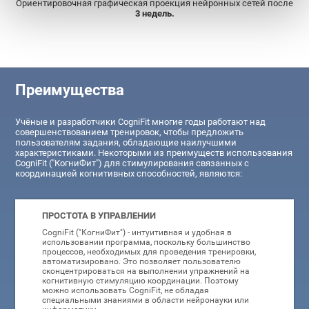
Ориентировочная графическая проекция нейронных сетей после
3 недель.
Преимущества
Учёные и разработчики CogniFit многие годы работают над
совершенствованием тренировок, чтобы предложить
пользователям задания, обладающие наилучшими
характеристиками. Некоторыми из преимуществ использования
CogniFit ("КогниФит") для стимулирования связанных с
координацией когнитивных способностей, являются:
ПРОСТОТА В УПРАВЛЕНИИ
CogniFit ("КогниФит") - интуитивная и удобная в
использовании программа, поскольку большинство
процессов, необходимых для проведения тренировки,
автоматизировано. Это позволяет пользователю
сконцентрироваться на выполнении упражнений на
когнитивную стимуляцию координации. Поэтому
можно использовать CogniFit, не обладая
специальными знаниями в области нейронауки или