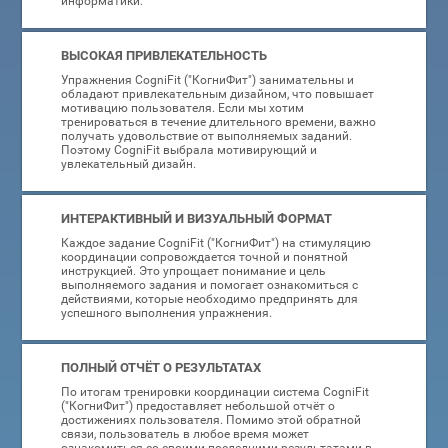
информатики.
ВЫСОКАЯ ПРИВЛЕКАТЕЛЬНОСТЬ
Упражнения CogniFit ("КогниФит") занимательны и
обладают привлекательным дизайном, что повышает
мотивацию пользователя. Если мы хотим
тренироваться в течение длительного времени, важно
получать удовольствие от выполняемых заданий.
Поэтому CogniFit выбрала мотивирующий и
увлекательный дизайн.
ИНТЕРАКТИВНЫЙ И ВИЗУАЛЬНЫЙ ФОРМАТ
Каждое задание CogniFit ("КогниФит") на стимуляцию
координации сопровождается точной и понятной
инструкцией. Это упрощает понимание и цель
выполняемого задания и помогает ознакомиться с
действиями, которые необходимо предпринять для
успешного выполнения упражнения.
ПОЛНЫЙ ОТЧЁТ О РЕЗУЛЬТАТАХ
По итогам тренировки координации система CogniFit
("КогниФит") предоставляет небольшой отчёт о
достижениях пользователя. Помимо этой обратной
связи, пользователь в любое время может