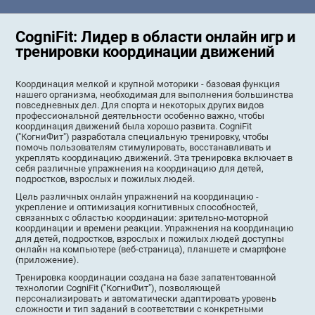
CogniFit: Лидер в области онлайн игр и
тренировки координации движений
Координация мелкой и крупной моторики - базовая функция
нашего организма, необходимая для выполнения большинства
повседневных дел. Для спорта и некоторых других видов
профессиональной деятельности особенно важно, чтобы
координация движений была хорошо развита. CogniFit
("КогниФит") разработала специальную тренировку, чтобы
помочь пользователям стимулировать, восстанавливать и
укреплять координацию движений. Эта тренировка включает в
себя различные упражнения на координацию для детей,
подростков, взрослых и пожилых людей.
Цель различных онлайн упражнений на координацию -
укрепление и оптимизация когнитивных способностей,
связанных с областью координации: зрительно-моторной
координации и времени реакции. Упражнения на координацию
для детей, подростков, взрослых и пожилых людей доступны
онлайн на компьютере (веб-страница), планшете и смартфоне
(приложение).
Тренировка координации создана на базе запатентованной
технологии CogniFit ("КогниФит"), позволяющей
персонализировать и автоматически адаптировать уровень
сложности и тип заданий в соответствии с конкретными