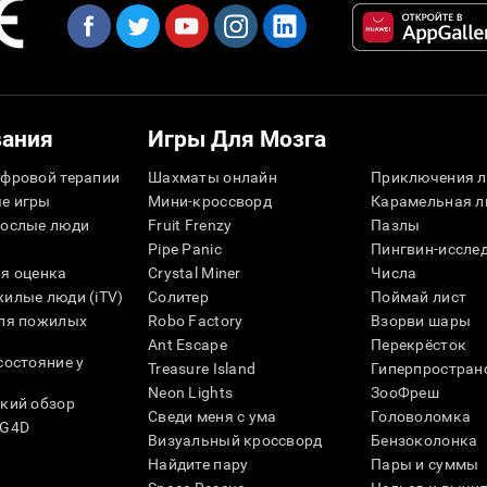
вания
Игры Для Мозга
фровой терапии
Шахматы онлайн
Приключения л
е игры
Мини-кроссворд
Карамельная л
рослые люди
Fruit Frenzy
Пазлы
Pipe Panic
Пингвин-иссле
я оценка
Crystal Miner
Числа
илые люди (iTV)
Солитер
Поймай лист
для пожилых
Robo Factory
Взорви шары
Ant Escape
Перекрёсток
состояние у
Treasure Island
Гиперпростран
Neon Lights
ЗооФреш
кий обзор
Сведи меня с ума
Головоломка
SG4D
Визуальный кроссворд
Бензоколонка
Найдите пару
Пары и суммы