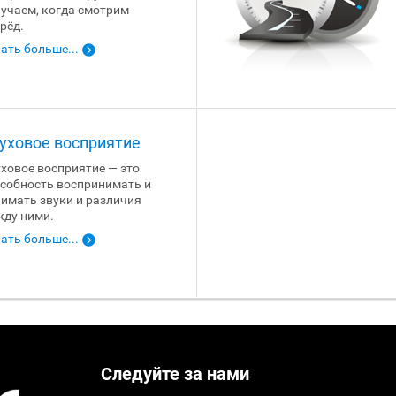
учаем, когда смотрим
рёд.
ать больше...
уховое восприятие
ховое восприятие — это
собность воспринимать и
имать звуки и различия
ду ними.
ать больше...
Следуйте за нами