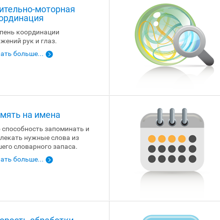
ительно-моторная
ординация
пень координации
жений рук и глаз.
ать больше...
мять на имена
 способность запоминать и
лекать нужные слова из
его словарного запаса.
ать больше...