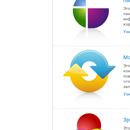
па
Это
пам
инф
кор
Узн
Мо
Это
кон
пов
что
за
Узн
Зр
Это