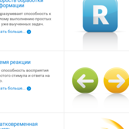
орость обработки
формации
разумевает способность к
глому выполнению простых
 уже выученных задач.
ать больше...
емя реакции
 способность восприятия
стого стимула и ответа на
о.
ать больше...
атковременная