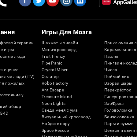
вания
Игры Для Мозга
фровой терапии
Шахматы онлайн
Приключения л
е игры
Мини-кроссворд
Карамельная л
рослые люди
Fruit Frenzy
Пазлы
Pipe Panic
Пингвин-иссле
я оценка
Crystal Miner
Числа
илые люди (iTV)
Солитер
Поймай лист
для пожилых
Robo Factory
Взорви шары
Ant Escape
Перекрёсток
состояние у
Treasure Island
Гиперпростран
Neon Lights
ЗооФреш
кий обзор
Сведи меня с ума
Головоломка
SG4D
Визуальный кроссворд
Бензоколонка
Найдите пару
Пары и суммы
Space Rescue
Целься и вычи