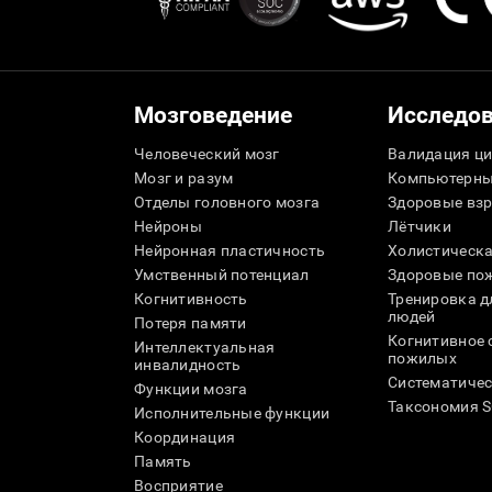
Мозговедение
Исследо
Человеческий мозг
Валидация ци
Мозг и разум
Компьютерны
Отделы головного мозга
Здоровые вз
Нейроны
Лётчики
Нейронная пластичность
Холистическа
Умственный потенциал
Здоровые пож
Когнитивность
Тренировка 
людей
Потеря памяти
Когнитивное 
Интеллектуальная
пожилых
инвалидность
Систематичес
Функции мозга
Таксономия 
Исполнительные функции
Координация
Память
Восприятие