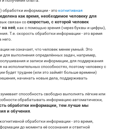
 и получения опыта.
) обработки информации - это
когнитивная
еделена как время, необходимое человеку для
скоростью, с которой человек
авык связан со
 на неё
, как с помощью зрения (через буквы и цифры),
ния. Т.е. скорость обработки информации - это время
 него.
ции не означает, что человек менее умный. Это
ни для выполнения определённых задач, например,
рослушивания и записи информации, для поддержания
я на исполнительных способностях, поэтому человеку с
и будет труднее (или это займёт больше времени)
 решения, начинать новые дела, поддерживать
зумевает способность свободно выполнять лёгкие или
пособности обрабатывать информацию автоматически,
сть обработки информации, тем лучше мы
ия и обучения
.
 когнитивной обработки информации - это время,
нформации до момента её осознания и ответной