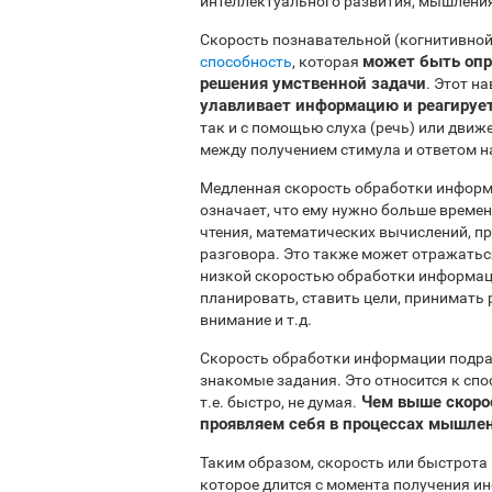
интеллектуального развития, мышления
Скорость познавательной (когнитивной
может быть опр
способность
, которая
решения умственной задачи
. Этот н
улавливает информацию и реагирует
так и с помощью слуха (речь) или движе
между получением стимула и ответом на
Медленная скорость обработки информа
означает, что ему нужно больше време
чтения, математических вычислений, п
разговора. Это также может отражатьс
низкой скоростью обработки информаци
планировать, ставить цели, принимать
внимание и т.д.
Скорость обработки информации подра
знакомые задания. Это относится к с
Чем выше скоро
т.е. быстро, не думая.
проявляем себя в процессах мышлен
Таким образом, скорость или быстрота
которое длится с момента получения и