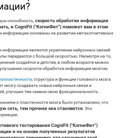
мации?
скорость обработки информации
ную способность,
ть, и CogniFit ("КогниФит") поможет вам в этом
.
и информации основаны на развитии метакогнитивных
и информации является укрепление нейронных связей
налы передаются с большой скоростью. Несмотря на то,
инений создаётся в детстве, в любом возрасте можно
 улучшения скорости обработки информации мозгом.
ропластичности
, структура и функции головного мозга
ет мозгу создавать новые нейронные связи и
ей, улучшая тем самым свою функциональность.
наниям о пластичности мозга было установлено, что
ю сеть, тем прочнее она становится
. Это
формации.
ивного тестирования CogniFit ("КогниФит")
ации и на основе полученных результатов
гнитивную тренировку для улучшения этой