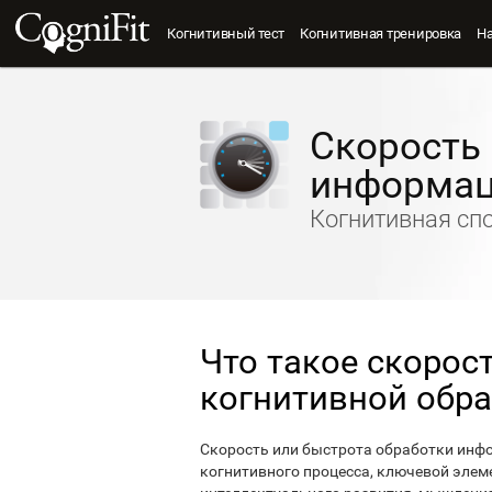
Когнитивный тест
Когнитивная тренировка
Н
Скорость
информа
Когнитивная cп
Что такое скорос
когнитивной обр
Скорость или быстрота обработки инф
когнитивного процесса, ключевой элеме