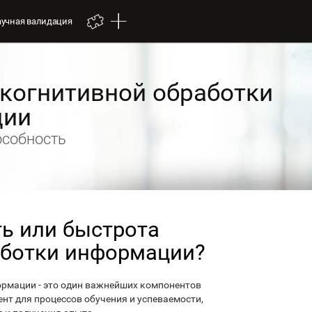
аучная валидация
 когнитивной обработки
ции
особность
ть или быстрота
аботки информации?
ормации - это один важнейших компонентов
нт для процессов обучения и успеваемости,