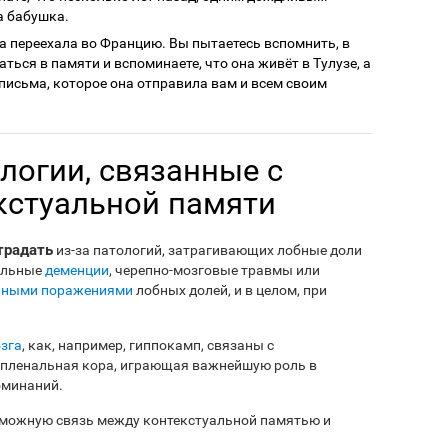
а бабушка.
га переехала во Францию. Вы пытаетесь вспомнить, в
ться в памяти и вспоминаете, что она живёт в Тулузе, а
письма, которое она отправила вам и всем своим
логии, связанные с
кстуальной памяти
традать
из-за патологий, затрагивающих лобные доли
тальные
деменции
, черепно-мозговые травмы или
ьными поражениями
лобных долей, и в целом, при
озга
, как, например, гиппокамп, связаны с
спленальная кора, играющая важнейшую роль в
оминаний.
зможную связь между контекстуальной памятью и