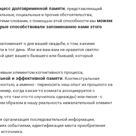
оцесс долговременной памяти
, представляющий
льные, социальные и прочие обстоятельства,
можем
угими словами, с помощью этой способности мы
орые способствовали запоминанию нами этого
апоминает о дне вашей свадьбе, о том, какими
в тот день. Или же вам вам не нравится светло-
мый цвет вашего бывшего или бывшей, который
чевым элементом когнитивного процесса,
ьной и эффективной памяти
. Контекстуальная
остью, а именно - переносить наш опыт из прошлого на
имер, когда какая-то комната ассоциируется с
 что там что-то случилось однажды) или песня - с
ким образом в нашу реальность нежелательный элемент
ая организация последовательной информации,
иях событиями, идентификация места приобретения
 источника.