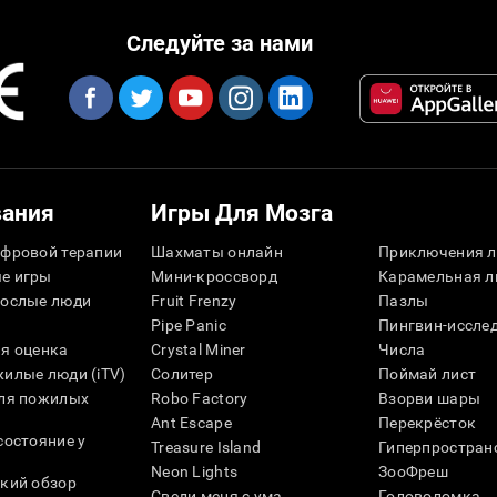
Следуйте за нами
вания
Игры Для Мозга
фровой терапии
Шахматы онлайн
Приключения л
е игры
Мини-кроссворд
Карамельная л
рослые люди
Fruit Frenzy
Пазлы
Pipe Panic
Пингвин-иссле
я оценка
Crystal Miner
Числа
илые люди (iTV)
Солитер
Поймай лист
для пожилых
Robo Factory
Взорви шары
Ant Escape
Перекрёсток
состояние у
Treasure Island
Гиперпростран
Neon Lights
ЗооФреш
кий обзор
Сведи меня с ума
Головоломка