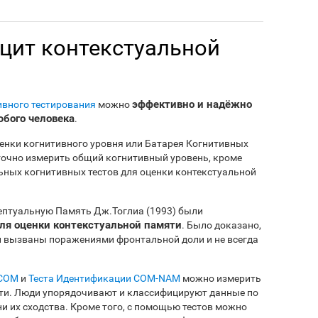
цит контекстуальной
эффективно и надёжно
ивного тестирования
можно
юбого человека
.
енки когнитивного уровня или Батарея Когнитивных
т точно измерить общий когнитивный уровень, кроме
льных когнитивных тестов для оценки контекстуальной
цептуальную Память Дж.Тоглиа (1993) были
ля оценки контекстуальной памяти
. Было доказано,
и вызваны поражениями фронтальной доли и не всегда
 COM
и
Теста Идентификации COM-NAM
можно измерить
ти. Люди упорядочивают и классифицируют данные по
и их сходства. Кроме того, с помощью тестов можно