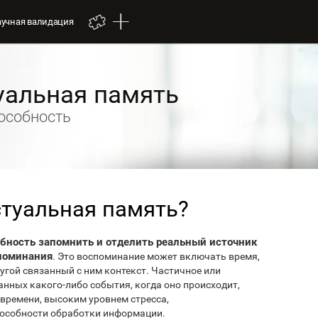
аучная валидация
уальная память
особность
стуальная память?
обность запомнить и отделить реальный источник
поминания
. Это воспоминание может включать время,
ругой связанный с ним контекст. Частичное или
нных какого-либо события, когда оно происходит,
 времени, высоким уровнем стресса,
особности обработки информации.