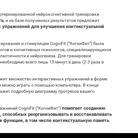
ьютеризированной нейрокогнитивной тренировки
ть
, и на базе полученных результатов предложит
 упражнений для улучшения контекстуальной
ирования и стимуляции CogniFit ("КогниФит") была
огов и когнитивных психологов, специализирующихся
пластичности и нейрогенеза. Для тренировки
необходимо всего лишь 15 минут в день (2-3 раза в
ржит множество интерактивных упражнений в форме
ые можно играть с помощью компьютера. В конце
окажет подробную диаграмму прогресса вашего
помогает созданию
ажнений CogniFit ("КогниФит")
, способных реорганизовывать и восстанавливать
 функции, в том числе контекстуальную память
.