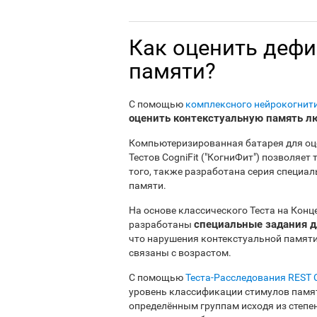
Как оценить дефи
памяти?
С помощью
комплексного нейрокогнит
оценить контекстуальную память л
Компьютеризированная батарея для оц
Тестов CogniFit ("КогниФит") позволяе
того, также разработана серия специа
памяти.
На основе классического Теста на Кон
специальные задания д
разработаны
что нарушения контекстуальной памят
связаны с возрастом.
С помощью
Теста-Расследования REST
уровень классификации стимулов памя
определённым группам исходя из степен