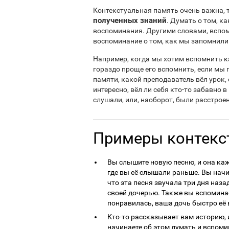
Контекстуальная память очень важна, т
полученных знаний
. Думать о том, к
воспоминания. Другими словами, вспо
воспоминание о том, как мы запомнили 
Например, когда мы хотим вспомнить ка
гораздо проще его вспомнить, если мы
памяти, какой преподаватель вёл урок, 
интересно, вёл ли себя кто-то забавно 
слушали, или, наоборот, были расстроен
Примеры контекс
Вы слышите новую песню, и она каж
где вы её слышали раньше. Вы начи
что эта песня звучала три дня назад
своей дочерью. Также вы вспоминает
понравилась, ваша дочь быстро её
Кто-то рассказывает вам историю, и
начинаете об этом думать и вспоми