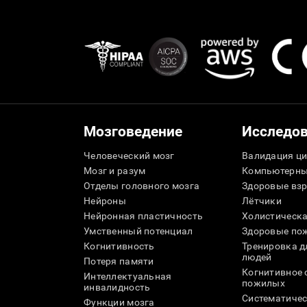
Мозговедение
Исследо
Человеческий мозг
Валидация ци
Мозг и разум
Компьютерны
Отделы головного мозга
Здоровые вз
Нейроны
Лётчики
Нейронная пластичность
Холистическа
Умственный потенциал
Здоровые пож
Когнитивность
Тренировка 
людей
Потеря памяти
Когнитивное 
Интеллектуальная
пожилых
инвалидность
Систематичес
Функции мозга