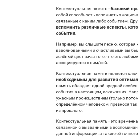
базовый пр
Контекстуальная память -
собой способность вспомнить эмоциона
связанные с каким-либо событием. Др
вспомнить различные аспекты, кот
события
.
Например, вы слышите песню, которая н
взволнованными и счастливыми вы были 
зелёный цвет из-за того, что это люби
ассоциируется с ним/ней.
Контекстуальная память является клю
необходимым для развития оптимал
память обладает одной вредной особенн
события в настоящем, искажая их. Напр
ужасным происшествием (только потому,
определённом человеком, превнося та
из прошлого.
Контекстуальная память - это временн
связанной с вызванными в воспоминан
данной информации, а также её точного