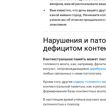
вечером, вам её рассказывала ваш
Вам известно, что дочь вашего дру
какой именно город. Начинаете копа
узнали вы об этом из прощального 
знакомым.
Нарушения и пато
дефицитом конте
Контекстуальная память может пос
головного мозга, как, например, фрон
инсульт, сопровождающиеся
церебрал
любых связанных с ними патологиях.
Кроме того, другие
отделы головного м
контекстуальной памятью, как и ретро
формировании базы контекстных восп
В настоящее время учёные изучают во
склонностью к психозу.