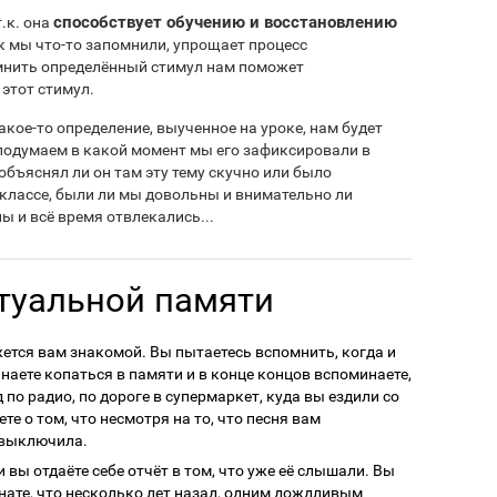
способствует обучению и восстановлению
.к. она
ак мы что-то запомнили, упрощает процесс
мнить определённый стимул нам поможет
этот стимул.
кое-то определение, выученное на уроке, нам будет
 подумаем в какой момент мы его зафиксировали в
объяснял ли он там эту тему скучно или было
в классе, были ли мы довольны и внимательно ли
ы и всё время отвлекались...
туальной памяти
ется вам знакомой. Вы пытаетесь вспомнить, когда и
наете копаться в памяти и в конце концов вспоминаете,
 по радио, по дороге в супермаркет, куда вы ездили со
е о том, что несмотря на то, что песня вам
 выключила.
 вы отдаёте себе отчёт в том, что уже её слышали. Вы
нате, что несколько лет назад, одним дождливым