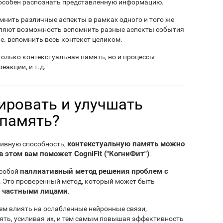
пособен распознать представленную информацию.
нить различные аспекты в рамках одного и того же
авляют возможность вспомнить разные аспекты события
т.е. вспомнить весь контекст целиком.
только контекстуальная память, но и процессы
еакции, и т.д.
ировать и улучшать
 память?
контекстуальную память можно
тивную способность,
в этом вам поможет CogniFit ("КогниФит")
.
паллиативный метод решения проблем с
 собой
й. Это проверенный метод, который может быть
и частными лицами
.
м влиять на ослабленные нейронные связи,
ять, усиливая их, и тем самым повышая эффективность