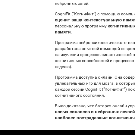
нейронных сетей.
CogniFit ("КогниФит") с помощью комп
оценит вашу контекстуальную памя
когнитивных
персональную программу
памяти
.
Программа нейропсихологического тест
разработана опытной командой неврол
на изучении процессов синаптической 
когнитивных способностей и процессов 
неделю).
Программа доступна онлайн. Она соде
увлекательных игр для мозга, в котор
каждой сессии CogniFit ("КогниФит") п
когнитивного состояния.
Было доказано, что батарея онлайн упр
новых синапсов и нейронных связей
наиболее пострадавшие когнитивные