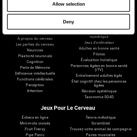
Allow selection
Deny
Votre Cerveau
Recherche
Cerveau et esprit
Validation thérapeutique
numérique
A propos du cerveau
Jeux d'ordinateur
Les parties du cerveau
Adultes en bonne santé
Neurones
Pilotes
Plasticité neuronale
Évaluation holistique
Cognition
Personnes âgées en bonne santé
Perte de Mémoire
(iTV)
Déficience intellectuelle
Entraînement adultes âgés
Functions cérébrales
État cognitif chez les personnes
Perception
âgées
Attention
Révision systémique
Taxonomie SG4D
Jeux Pour Le Cerveau
Échecs en ligne
Tennis mélodique
Mini-mots croisés
Scrambled
Fruit Frenzy
Trouvez votre animal de compagnie
Pipe Panic
Paires musicales