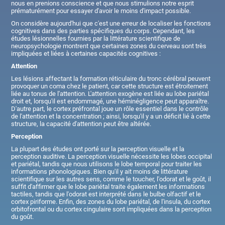
nous en prenions conscience et que nous stimulions notre esprit
prématurément pour essayer d'avoir le moins d'impact possible.
On considère aujourd'hui que c'est une erreur de localiser les fonctions
cognitives dans des parties spécifiques du corps. Cependant, les
études lésionnelles fournies par la littérature scientifique de
neuropsychologie montrent que certaines zones du cerveau sont très
impliquées et liées à certaines capacités cognitives :
Attention
Les lésions affectant la formation réticulaire du tronc cérébral peuvent
provoquer un coma chez le patient, car cette structure est étroitement
liée au tonus de l'attention. L'attention exogène est liée au lobe pariétal
droit et, lorsqu'il est endommagé, une héminégligence peut apparaître.
D'autre part, le cortex préfrontal joue un rôle essentiel dans le contrôle
de l'attention et la concentration ; ainsi, lorsqu'il y a un déficit lié à cette
structure, la capacité d'attention peut être altérée.
Perception
La plupart des études ont porté sur la perception visuelle et la
perception auditive. La perception visuelle nécessite les lobes occipital
et pariétal, tandis que nous utilisons le lobe temporal pour traiter les
informations phonologiques. Bien qu'il y ait moins de littérature
scientifique sur les autres sens, comme le toucher, l'odorat et le goût, il
suffit d'affirmer que le lobe pariétal traite également les informations
tactiles, tandis que l'odorat est interprété dans le bulbe olfactif et le
cortex piriforme. Enfin, des zones du lobe pariétal, de l'insula, du cortex
orbitofrontal ou du cortex cingulaire sont impliquées dans la perception
du goût.