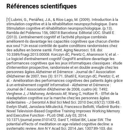
Références scientifiques
[1] Lubrini, G., Periáñez, J.A., & Ríos-Lago, M. (2009). Introduction à la
stimulation cognitive et à la réhabilitation neuropsychologique. Dans
Stimulation cognitive et réhabilitation neuropsychologique. (p.13).
Rambla del Poblenou 156, 08018 Barcelona: Editorial UOC. Shatil E
(2013). L'entraînement cognitif et l'activité physique combinés
améliorent-ils davantage les capacités cognitives que chacun d'entre
eux seul ? Un essai contrôlé de quatre conditions randomisées chez
des adultes en bonne santé. Front. Aging Neurosci. 5:8. doi:
10.3389/fnagi.2013.00008. Korczyn dC, Peretz C, Aharonson V, et al. -
Le logiciel d'entraînement cognitif CogniFit améliore davantage les
performances cognitives que les jeux informatiques classiques : étude
d'intervention prospective, randomisée et en double aveugle chez les
personnes âgées.Alzheimer et Démence : Journal de l' Association
d'Alzheimer de 2007, tres (3): S171. Shatil E, Korczyn dC, Peretzc C, et
al. - Amélioration des performances cognitives des patients âgés grâce
à un entraînement cognitif informatisé - Alzheimer et Démence :
Journal de l' Association d'Alzheimer de 2008, cuatro (4): T492.
Verghese J, J Mahoney, Ambrosio AF, Wang C, Holtzer R. - Effet de la
réadaptation cognitive sur la marche chez les personnes âgées
sédentaires - J Gerontol A Biol Sci Med Sci. 2010 Dec;65(12):1338-43.
Evelyn Shatil, Jaroslava Mikulecká, Francesco Bellotti, Vladimír Burěs -
Novel Television-Based Cognitive Training Improves Working Memory
and Executive Function - PLoS ONE July 03, 2014.
10.1371/journal.pone.0101472. Gard T, Hölzel BK, Lazar SW. The
potential effects of meditation on age-related cognitive decline: a
systematic review. Ann N Y Acad Sci. 2014 Jan; 1307:89-103. doi: