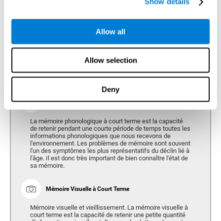
Show details
personnes de plus de 65 ans (CAB-AG) consacre une grande
importance à la mesure des compétences suivantes:
Allow all
Mémoire
Capacité de retenir ou manipuler de nouvelles informations et de
Allow selection
récupérer les souvenirs du passé.
Deny
Mémoire Phonologique à Court-terme
La mémoire phonologique à court terme est la capacité
de retenir pendant une courte période de temps toutes les
informations phonologiques que nous recevons de
l'environnement. Les problèmes de mémoire sont souvent
l'un des symptômes les plus représentatifs du déclin lié à
l'âge. Il est donc très important de bien connaître l'état de
sa mémoire.
Mémoire Visuelle à Court Terme
Mémoire visuelle et vieillissement. La mémoire visuelle à
court terme est la capacité de retenir une petite quantité