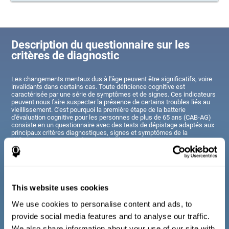
Description du questionnaire sur les
critères de diagnostic
Les changements mentaux dus à l'âge peuvent être significatifs, voire
invalidants dans certains cas. Toute déficience cognitive est
caractérisée par une série de symptômes et de signes. Ces indicateurs
peuvent nous faire suspecter la présence de certains troubles liés au
vieillissement. C'est pourquoi la première étape de la batterie
d'évaluation cognitive pour les personnes de plus de 65 ans (CAB-AG)
consiste en un questionnaire avec des tests de dépistage adaptés aux
principaux critères diagnostiques, signes et symptômes de la
déficience cognitive, en fonction de l'âge.
Les questions présentées ici sont similaires à celles que l'on peut
trouver dans un entretien général, mais elles ont été simplifiées de
manière à pouvoir être comprises et répondues par tout un chacun..
This website uses cookies
Critères de diagnostic chez les adultes et les
We use cookies to personalise content and ads, to
personnes âgées
provide social media features and to analyse our traffic.
We also share information about your use of our site with