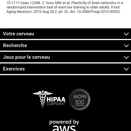
10.1111/nyas.12348. 2. Voss MW et al. Plasticity of brain networks in a
randomized intervention trial of exercise training in older adults. Front
Aging Neurosci. 2010 Aug 26;2. pii: 32. doi: 10.3389/fnagi.2010.00032.
Votre cerveau
Recherche
Jeux pour le cerveau
Exercices