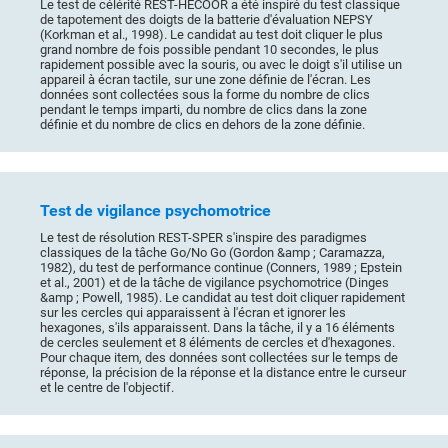
Le test de célérité REST-HECOOR a été inspiré du test classique
de tapotement des doigts de la batterie d'évaluation NEPSY
(Korkman et al., 1998). Le candidat au test doit cliquer le plus
grand nombre de fois possible pendant 10 secondes, le plus
rapidement possible avec la souris, ou avec le doigt s'il utilise un
appareil à écran tactile, sur une zone définie de l'écran. Les
données sont collectées sous la forme du nombre de clics
pendant le temps imparti, du nombre de clics dans la zone
définie et du nombre de clics en dehors de la zone définie.
Test de vigilance psychomotrice
Le test de résolution REST-SPER s'inspire des paradigmes
classiques de la tâche Go/No Go (Gordon &amp ; Caramazza,
1982), du test de performance continue (Conners, 1989 ; Epstein
et al., 2001) et de la tâche de vigilance psychomotrice (Dinges
&amp ; Powell, 1985). Le candidat au test doit cliquer rapidement
sur les cercles qui apparaissent à l'écran et ignorer les
hexagones, s'ils apparaissent. Dans la tâche, il y a 16 éléments
de cercles seulement et 8 éléments de cercles et d'hexagones.
Pour chaque item, des données sont collectées sur le temps de
réponse, la précision de la réponse et la distance entre le curseur
et le centre de l'objectif.