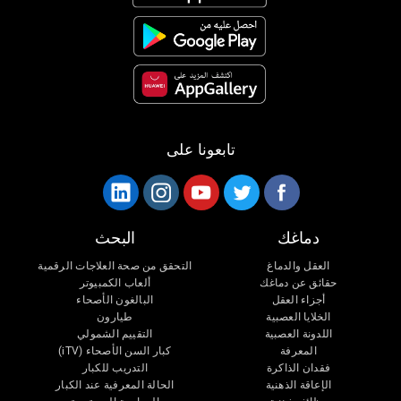
تابعونا على
دماغك
البحث
العقل والدماغ
التحقق من صحة العلاجات الرقمية
حقائق عن دماغك
ألعاب الكمبيوتر
أجزاء العقل
البالغون الأصحاء
الخلايا العصبية
طيارون
اللدونة العصبية
التقييم الشمولي
المعرفة
كبار السن الأصحاء (iTV)
فقدان الذاكرة
التدريب للكبار
الإعاقة الذهنية
الحالة المعرفية عند الكبار