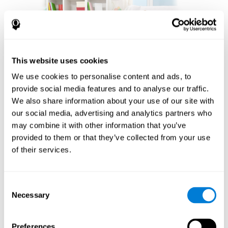
This website uses cookies
We use cookies to personalise content and ads, to
provide social media features and to analyse our traffic.
We also share information about your use of our site with
our social media, advertising and analytics partners who
بناء مجتمع من عشاق
may combine it with other information that you’ve
الشطرنج
provided to them or that they’ve collected from your use
of their services.
ميزة أخرى مهمة للعب الشطرنج على الإنترنت مع CogniFit
هي الشعور بالمجتمع الذي تعززه. اللاعبون ليسوا معزولين؛
إنهم جزء من شبكة عالمية من عشاق الشطرنج. يقدم هذا
Consent
الجانب المجتمعي بعدًا اجتماعيًا للعبة، مما يمكّن اللاعبين من
Necessary
Selection
التعلم من بعضهم البعض ومشاركة الاستراتيجيات وحتى
المشاركة في المنافسة الودية. إن قدرة النظام الأساسي على
ربط اللاعبين عبر مستويات مهارات مختلفة ومواقع جغرافية
Preferences