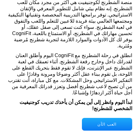
منصة الشطرنج لكوجنيفيت هي أكثر من مجرد مكان للعب
الشطرنج. إنه نظام بيئي شامل للتطوير المعرفي والإتقان
الاستراتيجي. توفر برامجها التدريبية المخصصة وتقنياتها التكيفية
ومجتمعها العالمي بيئة فريدة للاعبين للتعلم واللعب والتفوق
في لعبة الشطرنج. سواء كنت تسعى إلى صقل عقلك، أو
تحسين مهاراتك في الشطرنج، أو الاستمتاع باللعبة، CogniFit
يوفر لك كل الأدوات والموارد اللازمة لتجربة شطرنج مُرضية
ومُثرية.
انطلق في رحلة الشطرنج مع CogniFit اليوم وأطلق العنان
لقدراتك داخل وخارج رقعة الشطرنج. أثناء تعمقك في لعبة
الشطرنج عبر الإنترنت، فإنك لا تقوم فقط بتحريك القطع على
اللوحة، بل تقوم ببناء عقل أكثر وضوحًا ومرونة وقادرًا على
التفكير الاستراتيجي وحل المشكلات. مع كل مباراة، أنت تقترب
من أن تصبح لاعب شطرنج أفضل وتعزز قدراتك المعرفية من
أجل حياة أكثر ازدهارًا وإشباعًا.
ابدأ اليوم وانظر إلى أين يمكن أن يأخذك تدريب كوجنيفيت
الشخصي للشطرنج!
العب الآن