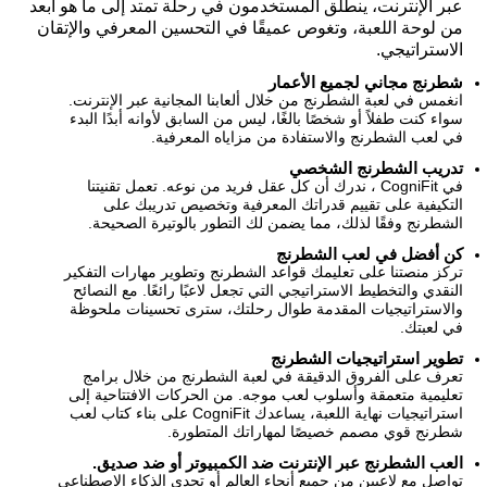
عبر الإنترنت، ينطلق المستخدمون في رحلة تمتد إلى ما هو أبعد
من لوحة اللعبة، وتغوص عميقًا في التحسين المعرفي والإتقان
الاستراتيجي.
شطرنج مجاني لجميع الأعمار
انغمس في لعبة الشطرنج من خلال ألعابنا المجانية عبر الإنترنت.
سواء كنت طفلاً أو شخصًا بالغًا، ليس من السابق لأوانه أبدًا البدء
في لعب الشطرنج والاستفادة من مزاياه المعرفية.
تدريب الشطرنج الشخصي
في CogniFit ، ندرك أن كل عقل فريد من نوعه. تعمل تقنيتنا
التكيفية على تقييم قدراتك المعرفية وتخصيص تدريبك على
الشطرنج وفقًا لذلك، مما يضمن لك التطور بالوتيرة الصحيحة.
كن أفضل في لعب الشطرنج
تركز منصتنا على تعليمك قواعد الشطرنج وتطوير مهارات التفكير
النقدي والتخطيط الاستراتيجي التي تجعل لاعبًا رائعًا. مع النصائح
والاستراتيجيات المقدمة طوال رحلتك، سترى تحسينات ملحوظة
في لعبتك.
تطوير استراتيجيات الشطرنج
تعرف على الفروق الدقيقة في لعبة الشطرنج من خلال برامج
تعليمية متعمقة وأسلوب لعب موجه. من الحركات الافتتاحية إلى
استراتيجيات نهاية اللعبة، يساعدك CogniFit على بناء كتاب لعب
شطرنج قوي مصمم خصيصًا لمهاراتك المتطورة.
العب الشطرنج عبر الإنترنت ضد الكمبيوتر أو ضد صديق.
تواصل مع لاعبين من جميع أنحاء العالم أو تحدي الذكاء الاصطناعي