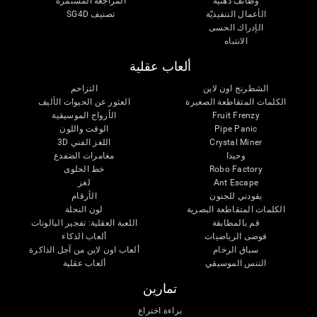
وظائف ذهنية
المراجعة المستمرة
الأعمال التنفيذيّة
تصنيف SG4D
الإدراك الحسى
الانتباه
ألعاب عقلية
الشطرنج اون لاين
التزاحم
الكلمات المتقاطعة الصغيرة
العثور عن الحيوات الأليف
Fruit Frenzy
الأزواج الموسيقية
Pipe Panic
الوقت واللون
Crystal Miner
اللغز الفني 3D
وحيدا
مغامرات الضفدع
Robo Factory
خط الحلوى
Ant Escape
لغز
يقودني للجنون
الأرقام
الكلمات المتقاطعة البصرية
لون النحلة
قم بالمطابقة
اللعبة العقلية: تفجير البالونات
فوضى الرياضيات
ألعاب الذكاء
سباق الرخام
ألعاب اون لاين من آجل الذاكرة
التنس الموسيقي
ألعاب عقلية
تمارين
براءة اختراع