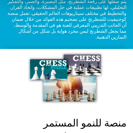
يتم صقلها على رقعة الشطرنج، مثل البصيرة، والصبر، والتفكير
التحليلي، لها تطبيقات عملية في حل المشكلات، واتخاذ القرار،
والتخطيط في مختلف سيناريوهات العالم الحقيقي. تعمل منصة
كوجنيفيت للشطرنج على تضخيم هذه الفوائد من خلال ضمان
أن الجانب التدريبي المعرفي للعبة هو في المقدمة والوسط،
مما يجعل الشطرنج ليس مجرد هواية بل شكل من أشكال
التمارين الذهنية.
منصة للنمو المستمر