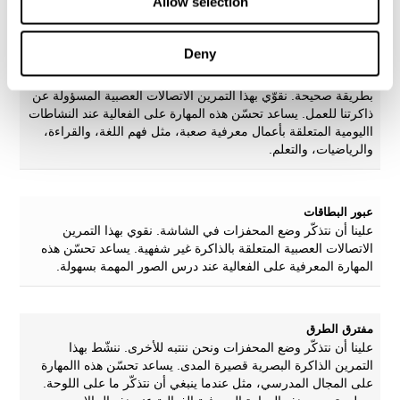
Allow selection
حزام الأرقام
Deny
هدف هذا اللعب للذاكرة هو تحدّي قدرتنا على حفظ المعلومات
واستخدامها. علينا أن نحفظ الأرقام المختلفة في الشاشة ونحسب
بطريقة صحيحة. نقوّي بهذا التمرين الاتصالات العصبية المسؤولة عن
ذاكرتنا للعمل. يساعد تحسّن هذه المهارة على الفعالية عند النشاطات
االيومية المتعلقة بأعمال معرفية صعبة، مثل فهم اللغة، والقراءة،
والرياضيات، والتعلم.
عبور البطاقات
علينا أن نتذكّر وضع المحفزات في الشاشة. نقوي بهذا التمرين
الاتصالات العصبية المتعلقة بالذاكرة غير شفهية. يساعد تحسّن هذه
المهارة المعرفية على الفعالية عند درس الصور المهمة بسهولة.
مفترق الطرق
علينا أن نتذكّر وضع المحفزات ونحن ننتبه للأخرى. ننشّط بهذا
التمرين الذاكرة البصرية قصيرة المدى. يساعد تحسّن هذه االمهارة
على المجال المدرسي، مثل عندما ينبغي أن نتذكّر ما على اللوحة.