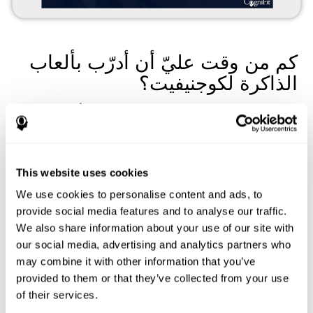
كم من وقت عليّ أن أدرّب بألعاب
الذاكرة لكوجنيفيت؟
وقت الجلسات الكاملة لتدريب الذاكرة التلقائي
هو 10 أو 15 دقيقة
.
ننصحك أن تدرّب
جلستين أو ثلاث جلسات
في الأسبوع.
يرسل
كوجنيفيت تذكير الجلسات
ليسهل التدريب.
في كلّ جلسة التدريب للذاكرة، تقترح أداة كوجنيفيت لعبين التنبيه
This website uses cookies
الدماغي ومهمة التقييم المعرفي تلقائيا
. هكذا نستطيع أن ندرّب
ونقايس تقدّم ذاكرتنا وأنواعها: الذاكرة قصيرة المدى، ذاكرة العمل، إلخ.
We use cookies to personalise content and ads, to
ألعاب الذاكرة: ما هي التمارين
provide social media features and to analyse our traffic.
We also share information about your use of our site with
لتدريب الذاكرة لكوجنيفيت؟
our social media, advertising and analytics partners who
may combine it with other information that you’ve
يتألف تدريب الذاكرة لكوجنيفيت من ألعاب مختلفة على الإنترنت.
يرتكز بعضها على مطالب كثيرة من جهاز الذاكرة، ويرتكز الألعاب
provided to them or that they’ve collected from your use
الأخرى على مطالب قليلة.
of their services.