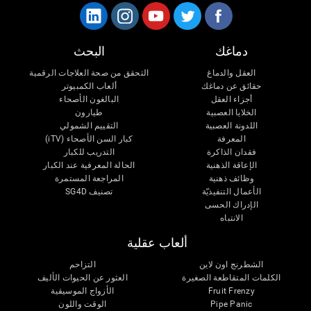
دماغك
البحث
العقل والدماغ
التحقق من صحة العلاجات الرقمية
حقائق عن دماغك
ألعاب الكمبيوتر
أجزاء العقل
البالغون الأصحاء
الخلايا العصبية
طيارون
اللدونة العصبية
التقييم الشمولي
المعرفة
كبار السن الأصحاء (iTV)
فقدان الذاكرة
التدريب للكبار
الإعاقة الذهنية
الحالة المعرفية عند الكبار
وظائف ذهنية
المراجعة المستمرة
الأعمال التنفيذيّة
تصنيف SG4D
الإدراك الحسى
الانتباه
ألعاب عقلية
الشطرنج اون لاين
التزاحم
الكلمات المتقاطعة الصغيرة
العثور عن الحيوات الأليف
Fruit Frenzy
الأزواج الموسيقية
Pipe Panic
الوقت واللون