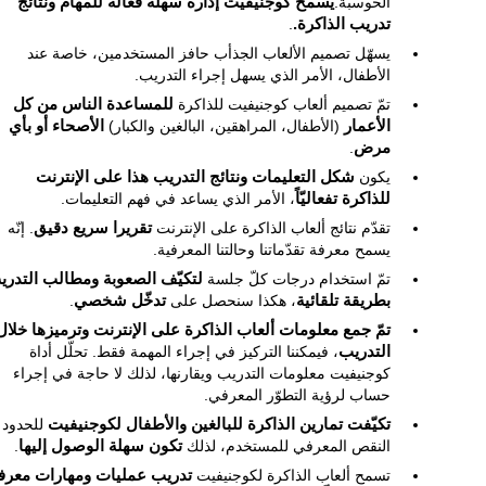
الحوسبة.
يسمح كوجنيفيت إدارة سهلة فعالة للمهام ونتائج
تدريب الذاكرة.
.
يسهّل تصميم الألعاب الجذأب حافز المستخدمين، خاصة عند
الأطفال، الأمر الذي يسهل إجراء التدريب.
تمّ تصميم ألعاب كوجنيفيت للذاكرة
للمساعدة الناس من كل
الأعمار
(الأطفال، المراهقين، البالغين والكبار)
الأصحاء أو بأي
مرض
.
يكون
شكل التعليمات ونتائج التدريب هذا على الإنترنت
للذاكرة تفعاليّاً
، الأمر الذي يساعد في فهم التعليمات.
تقدّم نتائج ألعاب الذاكرة على الإنترنت
تقريرا سريع دقيق
. إنّه
يسمح معرفة تقدّماتنا وحالتنا المعرفية.
تمّ استخدام درجات كلّ جلسة
لتكيّف الصعوبة ومطالب التدري
بطريقة تلقائية
، هكذا سنحصل على
تدخّل شخصي
.
تمّ جمع معلومات ألعاب الذاكرة على الإنترنت وترميزها خلال
التدريب
، فيمكننا التركيز في إجراء المهمة فقط. تحلّل أداة
كوجنيفيت معلومات التدريب ويقارنها، لذلك لا حاجة في إجراء
حساب لرؤية التطوّر المعرفي.
تكيّفت تمارين الذاكرة للبالغين والأطفال لكوجنيفيت
للحدود 
النقص المعرفي للمستخدم، لذلك
تكون سهلة الوصول إليها
.
تسمح ألعاب الذاكرة لكوجنيفيت
تدريب عمليات ومهارات معرف