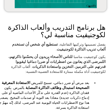
هل برنامج التدريب وألعاب الذاكرة
لكوجنيفيت مناسبة لي؟
بفضل تصميمها وتركيبها التفاعلية،
تستطيع أي شخص أن تستخدم
ألعاب تدريب الذاكرة لكوجنيفيت
.
يكون كوجنيفيت مناسبا
للناس الأصحاء يريدون أن يحسّنوا ذاكرتهم،
اللمرضى الذي يعانون من اضطرابات أو ضررا دماغيا ليقويوا
قدرتهم على الترميز، التخزين واستعادة الذكريات
. ألعاب الذاكرة
لكوجنيفيت أداة مكملة ممتازة للاستعادة العصبية-النفسية:
بعد مرض أو ضرر دماغي، تسمح للمريض
الاستعادة المعرفية
الصحيحة استبدال وظائف الذاكرة المصابة
بالمرض. يكون
فقدان الذاكرة (عدم القدرة على تذكّر الأحداث الماضية أو على
إدماج ذكريات جديدة) معتادا بعد النوبة أو صدمات المخيخ. يصعب
هذا نوع الاضطرابات الحياة اليومية عند المرضى، لذلك إنّه مهمّ جد
استعادة الذاكرة بسرعة.