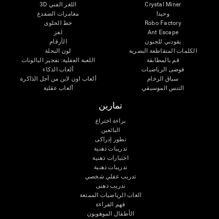
Crystal Miner
اللغز الفني 3D
وحيدا
مغامرات الضفدع
Robo Factory
خط الحلوى
Ant Escape
لغز
يقودني للجنون
الأرقام
الكلمات المتقاطعة البصرية
لون النحلة
قم بالمطابقة
اللعبة العقلية: تفجير البالونات
فوضى الرياضيات
ألعاب الذكاء
سباق الرخام
ألعاب اون لاين من آجل الذاكرة
التنس الموسيقي
ألعاب عقلية
تمارين
براءة اختراع
البائعين
تطور إدراكى
تدريبات ذهنية
اختبارات ذهنية
تدريبات ذهنية
تدريب عقلي شخصي
تدريب ذهنى
العاب الرياضيات الممتعة
فهم القراءة
الأطفال الموهوبون