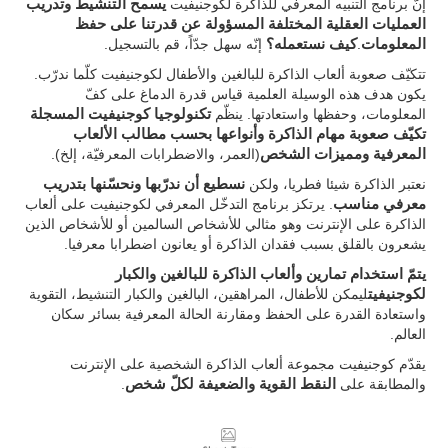
إنّ برنامج التنبيه المعرفي للذاكرة لكوجنيفيت
يسمح التنشيط وتدريب
العمليات العقلية المختلفة المسؤولة عن قدرتنا على حفظ
المعلومات
.
كيف نستعمله؟
إنّه سهل جدّاً، قم بالتسجيل.
تتكيّف صعوبة ألعاب الذاكرة للبالغين والأطفال لكوجنيفيت كلّما ندرّب.
يكون هدف هذه الوسيلة العلمية قياس قدرة الدماغ على كفّ
المعلومات، وحفظها واستعادتها. ينظّم
تكنولوجيا كوجنيفيت المسجلة
تكيّف صعوبة مهام الذاكرة وأنواعها بحسب مطالب الألعاب
المعرفية ومميزات الشخص
(العمر، والاضطرابات المعرفيّة، إلخ).
نعتبر الذاكرة شيئا فطريا، ولكن
نسطيع أن ندرّبها ونحسّنها بتدريب
معرفي مناسب
. يرتكز برنامج التدخّل المعرفي لكوجنيفيت على ألعاب
الذاكرة على الإنترنت وهو مثالي للأشخاص السالمين أو للأشخاص الذين
يشعرون بالقلق بسبب فقدان الذاكرة أو يعانون اضطرابا معرفيا.
يتمّ استخدام تمارين وألعاب الذاكرة للبالغين والكبار
لكوجنيفيت
ليمكن للأطفال، المراهقين، البالغين والكبار التنشيط، التقوية
واستعادة القدرة على الحفظ ومقارنة الحالة المعرفية بسائر سكان
العالم.
يقدّم كوجنيفيت مجموعة ألعاب الذاكرة الشخصية على الإنترنت
والمطابقة على
النقط القوية والضعيفة لكلّ شخص
.