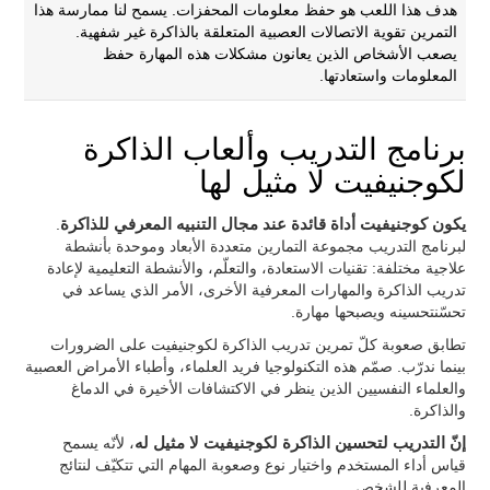
هدف هذا اللعب هو حفظ معلومات المحفزات. يسمح لنا ممارسة هذا
التمرين تقوية الاتصالات العصبية المتعلقة بالذاكرة غير شفهية.
يصعب الأشخاص الذين يعانون مشكلات هذه المهارة حفظ
المعلومات واستعادتها.
برنامج التدريب وألعاب الذاكرة
لكوجنيفيت لا مثيل لها
يكون كوجنيفيت أداة قائدة عند مجال التنبيه المعرفي للذاكرة
.
لبرنامج التدريب مجموعة التمارين متعددة الأبعاد وموحدة بأنشطة
علاجية مختلفة: تقنيات الاستعادة، والتعلّم، والأنشطة التعليمية لإعادة
تدريب الذاكرة والمهارات المعرفية الأخرى، الأمر الذي يساعد في
تحسّنتحسينه ويصبحها مهارة.
تطابق صعوبة كلّ تمرين تدريب الذاكرة لكوجنيفيت على الضرورات
بينما ندرّب. صمّم هذه التكنولوجيا فريد العلماء، وأطباء الأمراض العصبية
والعلماء النفسيين الذين ينظر في الاكتشافات الأخيرة في الدماغ
والذاكرة.
إنّ التدريب لتحسين الذاكرة لكوجنيفيت لا مثيل له
، لأنّه يسمح
قياس أداء المستخدم واختيار نوع وصعوبة المهام التي تتكيّف لنتائج
المعرفية للشخص.