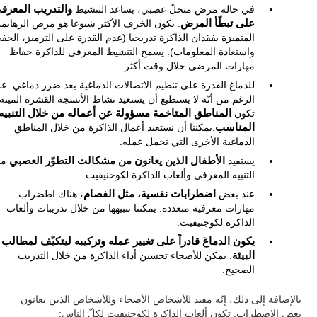
في حالة مرض منحلّ عصبي، يساعد التنشيط
والتدريب المعرف
على تبطّأ المرض
. يكون الخرف الأكثر شيوعا هو مرض الزهايمر
المتميزة بفقدان الذاكرة تدريجيا (عدم القدرة على الترميز، الحف
واستعادة المعلومات). يسمح التنشيط المعرفي للذاكرة حفاظ
مهارات المرضى خلال وقت أكثر.
للدماغ القدرة على تنظيم الاتصالات الدماغية بعد ضرر دماغي. ع
الرغم من أنّه لا يستطيع أن يستعيد نشاط الأنسجة القشرة الميتة
تكون
المناطق المتاخمة مسؤولة عن أعماله من خلال التنبيه
المناسب
.يمكننا أن نستعيد أعمال الذاكرة من خلال المناطق
الدماغية الأخرى التي تحمل عمله.
يستفيد
الأطفال الذين يعانون من مشكالت التطوّر العصبي
من
التنبيه المعرفي وألعاب الذاكرة لكوحنيفيت.
عند بعض
اضطرابات نفسية، مثل الفصام
، هناك اطضراب
مهارات معرفية متعددة. يمكننا تنبيهها من خلال تدريبات وألعاب
الذاكرة لكوجنيفيت.
يكون الدماغ قادراً على تغيير عمله وتركيبه ليتكيّف لمطالب
البيئة
. يمكن للأصحاء تحسين أداء الذاكرة من خلال التدريب
الصحيح.
بالإضافة إلى ذلك، إنّه مفيد للأشخاص الأصحاء وللأشخاص الذين يعانون
بعض الاضطراب. تكون ألعاب الذاكرة لكوجنيفيت لكلّ الناس: