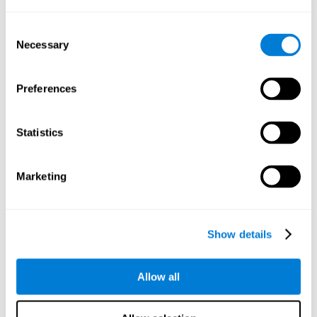
الذاكرة الحلوة
: لتقدّم هذا اللعب لتنشيط الذاكرة، علينا أن نحفظ ونستعيد من
Consent
ذاكرتنا أنواع المعلومات مختلفة. ننشّط بهذا اللعب الأنماط العصبية
Necessary
Selection
المسؤولة عنن القدرة على حفظ الذكريات. يساعد تحسّن هذه
المهارة المعرفيّة على الفعالية عند النشاطات اليومية، مثل الدرس أو
تذكّر المكان حيث كان مفتاح البيت.
Preferences
Statistics
الاتيرليليس
نحتاج لهذا اللعب لتدريب الذاكرة إلى حفظ وتذكّر ترتيب المحفزات
المتنوّرة. ننشّط بممارسة هذا اللععب الاتصالات الدماغية المتعلقة
Marketing
بأنواع الذاكرة المختلفة. يساعد هذا التمرين على حفظ المعلومات
في الذاكرة بجهد قليل.
Show details
الرموز الموحد
علينا أن نتذكّر المحفزات الظاهرة من قبل. ننشّط بهذا التمريين
الدوائر العصبية للذاكرة ونقوّيها. تساعد تقوية الاتصالات على
Allow all
النشاطات اليومية، مثل تذكّر وجه الزبائن، أو أين تكون السيارة، أو
الشتراء.