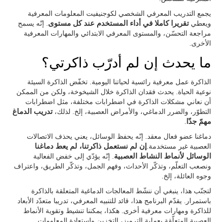
يجمع التدريب المعرفي الشخصي لكوجنيفيت المعلومات المعرفية
ويعطي
تقريرا كاملا في أداء المستخدم عند كل مستوى
. إنّه يسمح
مراجعة التحسّن، والمستوى المعرفي الابتدائي والمهارات المعرفية
الأخرى.
ما يحدث إن لم أدرّب ذاكرتي؟
الذاكرة عمل معرفية رائسية لحياتنا اليومية. تخفّض الذاكرة السيئة
نوعية الحياة. يحدث فقدان الذاكرة خلال الشيخوخة، ولكن من الممكن
أن نعاني مشكلات الذاكرة في اضطرابات مختلفة، مثل اضطرابات
التطوّر، والضرر الدماغي، والأمراض العصبية، إلخ. لذلك،
تدريب الدماغ
مهمّ جدّا
.
دماغنا عضو فعال معقد. إنّه يحفظ الوسائل، يعني يحذف الاتصالات
العصبية غير مستخدمة.
إن لم نستعمل ذاكرتنا، لم يعط دماغنا
الوسائل لأنماط النشاط العصبية
. إنّه يؤدّي إلى خفض الفعالية
ونصعب التعلّم، وتذكّر الأحداث، وفهم الجمل، وتذكّر الطريق، واعتراف
وجوه العائلة، إلخ.
لتجنّب هذا، ينبغي أن ننشّط المعالجات الدماغية المتعلقة بالذاكرة
باستمرار. يقدّم البرنامج هذا، قائد للتنبيه المعرفي، تدريبا متعدّد الأبعاد
للذاكرة ومهارات معرفية أخرى. هكذا، يمكننا تنشيط وتقوية الأنماط
العصبية المتعلّقة بعملية الترميز، التخزين واستعادة المعلومات.