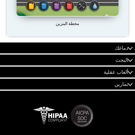
محطة البنزين
دماغك
البحث
ألعاب عقلية
تمارين