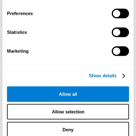
Preferences
Statistics
إسقاط رسومي توجيهي للشبكات العصبية بعد 3 أسابيع.
Marketing
ما يحدث إن لم أدرّب مهاراتي المعرفية؟
تمّ تصميم دماغنا لتوفير الوسائل، فيحذف الاتصالات غير المستخدمة.
Show details
هكذا، إن لم نستخدم مهارة معرفية، لا يعطي الدماغ الوسائل اللازمة لهذا
نمط التنشيط العصبي فيصبح أضعف. إنّ يجعلنا أقل مهارة لاستخدام
الوظيفة المعرفية هذه ويخفّض الفعالية في الأشطة اليومية.
Allow all
ألعاب الموصى بها
Allow selection
Deny