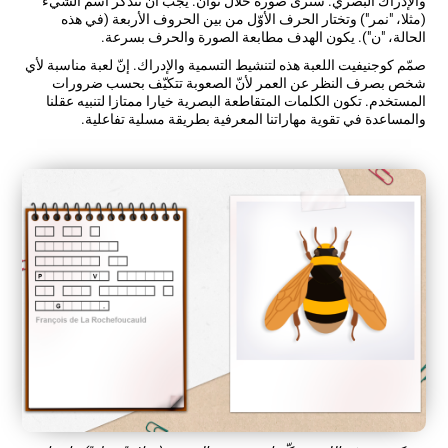
والإدراك البصري. سترى صورة خلال ثوان. يجب أن تتذكّر اسم الشيء
(مثلا، "نمر") وتختار الحرف الأوّل من بين الحروف الأربعة (في هذه
الحالة، "ن"). يكون الهدف مطابعة الصورة والحرف بسرعة.
صمّم كوجنيفيت اللعبة هذه لتنشيط التسمية والإدراك. إنّ لعبة مناسبة لأي
شخص بصرف النظر عن العمر لأنّ الصعوبة تتكيّف بحسب ضرورات
المستخدم. تكون الكلمات المتقاطعة البصرية خيارا ممتازا لتنبيه عقلنا
والمساعدة في تقوية مهاراتنا المعرفية بطريقة مسلية تفاعلية.