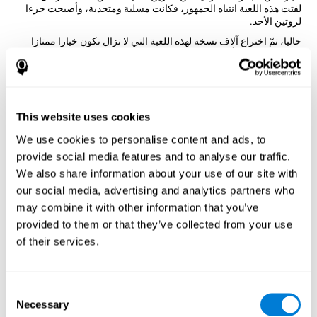
لفتت هذه اللعبة انتباه الجمهور، فكانت مسلية ومتحدية، وأصبحت جزءا
لروتين الأحد.
حاليا، تمّ اختراع آلاف نسخة لهذه اللعبة التي لا تزال تكون خيارا ممتازا
لتنبيه العقلي بعد أكثر من قرن. من قسم تصميم كوجنيفيت، تمّ إجراء
نسخة على الإنترنت تخلط صور ونصوص ويجب اللاعبون أن تضيفوا
الكلمة الابتدائية للصورة في الكلمات المتقاطعة. يكون هدف اللعبة هذه
تنشيط المهارات المعرفية بطريقة مسلية جدّاً.
كيف تحسّن الكلمات المتقاطعة البصرية
This website uses cookies
مهاراتي المعرفية؟
We use cookies to personalise content and ads, to
provide social media features and to analyse our traffic.
إنّ الاستمتاع بألعاب مثل الكلمات المتقاطعة البصرية لكوجنيفيت ينشّط
نمط تنشيط عصبي متنوعي. إنّ تجرار النمط هذا وتدريبه باستمرار يساعد
We also share information about your use of our site with
في إنشاء نقاط تشابك جديدة، تنظيم الدوائر العصبية استعادة الوظائف
our social media, advertising and analytics partners who
المعرفية الضعيفة.
may combine it with other information that you’ve
تساعد اللعبة الكلمات المتقاطعة البصرية في تدريب الذاكرة العاملة،
provided to them or that they’ve collected from your use
التسمية والإدراك. إنّ تنبيه المهارات هذه باستمرار قد يساعد في إنشاء
of their services.
نقاط تشابك جديدة، تنظيم الدوائر العصبية وتحسين الوظائف المعرفية
الأسبوع الأوّل
الأسبوع الثاني
الأسبوع الثالث
Consent
Necessary
Selection