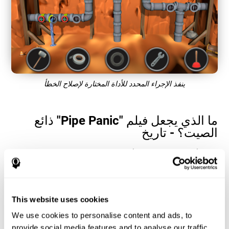
ينفذ الإجراء المحدد للأداة المختارة لإصلاح الخطأ
ما الذي يجعل فيلم "Pipe Panic" ذائع
الصيت؟ - تاريخ
تساعد ألعاب وقت رد الفعل وألعاب التنسيق بين اليد والعين ، مثل "Pipe
Panic" ، المستخدمين على إدارة مواردهم المعرفية لتحسين أدائهم. هذا
يساعدهم على وضع أهداف معقدة بشكل متزايد تتطلب مهارة أكبر
للقدرات المعرفية المعنية ، مما يساعد على تحفيزهم.
كيف تحسّن لعبة "Pipe Panic" الذهنية من
This website uses cookies
مهاراتي المعرفية؟
We use cookies to personalise content and ads, to
provide social media features and to analyse our traffic.