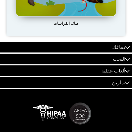
صائد الفراشات
دماغك
البحث
ألعاب عقلية
تمارين