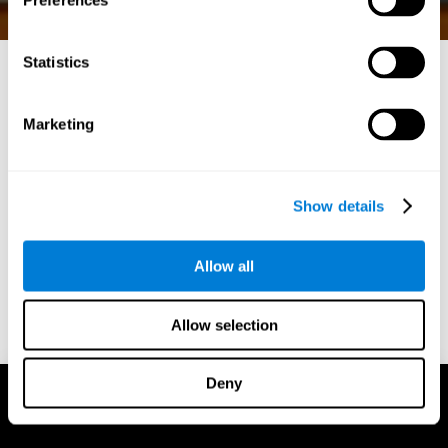
Preferences
Statistics
ألعاب الرياضيات الممتعة:
Marketing
تعلم مع تحفيز حدة الإدراك
في عالم الألعاب الديناميكي على الإنترنت، يبرز كوجنيفيت
كرائد في الجمع بين الترفيه والفوائد المعرفية. انغمس في عالم
Show details
ألعاب الرياضيات الرائعة في كوجنيفيت، حيث تلتقي متعة
اللعب مع علم التعزيز العقلي.
Allow all
الابتداء
Allow selection
Deny