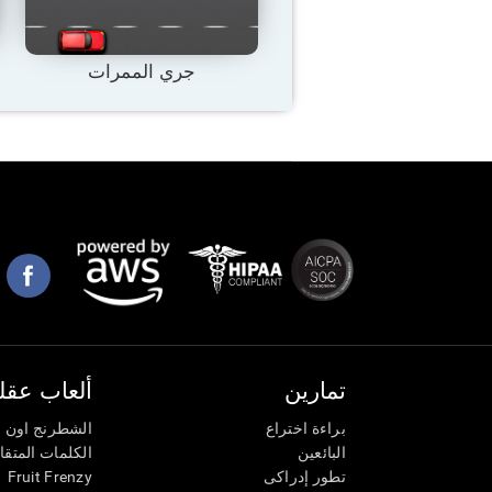
جري الممرات
تمارين
ألعاب عقلي
براءة اختراع
الشطرنج اون ل
البائعين
الكلمات المتق
تطور إدراكى
Fruit Frenzy