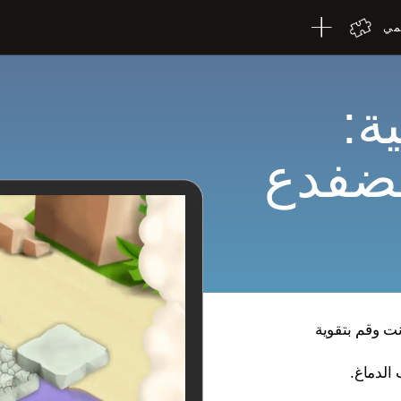
لمي
ة:
لضفدع
ت وقم بتقوية
 الدماغ.