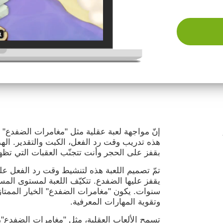
إنّ مواجهة لعبة عقلية مثل "مغامرات الضفدع"
هذه تدريب وقت رد الفعل، الكبت والتقدير. ال
بقفز على الحجر وأنت تتجنّب العقبات التي تظ
تمّ تصميم اللعبة هذه لتنشيط وقت رد الفعل ع
سنوات. يكون "مغامرات الضفدع" الخيار الممتاز
وتقوية المهارات المعرفية.
تسمح الألعاب العقلية، مثل "مغامرات الضفدع"،