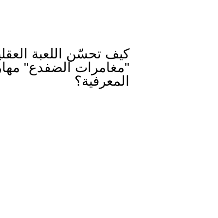
كيف تحسّن اللعبة العقلي
"مغامرات الضفدع" مهار
المعرفية؟