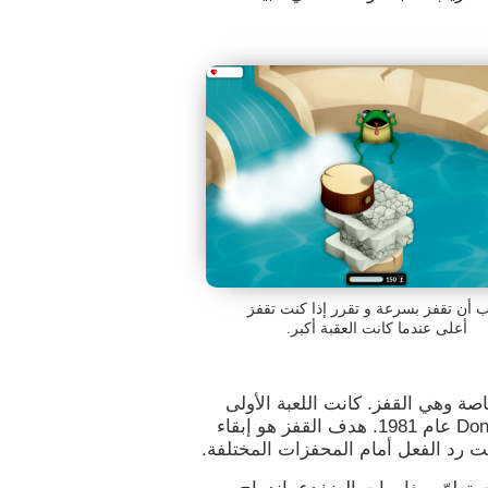
 أن تقفز بسرعة و تقرر إذا كنت تقفز
أعلى عندما كانت العقبة أكبر.
صة وهي القفز. كانت اللعبة الأولى
التي استخدمت القفز كهدف رئيسي Donkey Kong عام 1981. هدف القفز هو إبقاء
قت رد الفعل أمام المحفزات المختلفة.