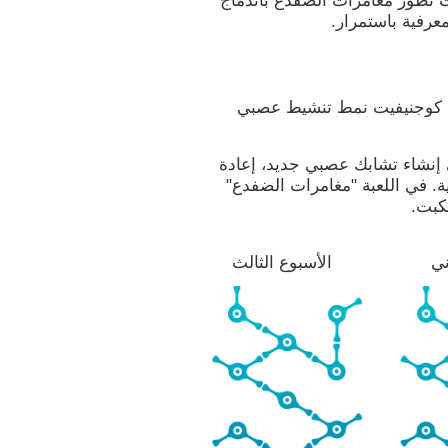
 تطوّر مغامرات الضفدع باندماج
عرفية باستمرار.
ط كوجنيفيت نمط تنشيط عصبي
ي إنشاء تشابك عصبي جديد، إعادة
ية. في اللعبة "مغامرات الضفدع"
لكبت.
ني
الأسبوع الثالث