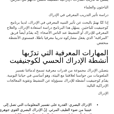
الباحثون والعلماء
دراسة تأثير التدريب المعرفي في الإدراك
إذا كنّا نهتمّ بالبحث عن تأثير التنبيه المعرفي في الإدراك، لدينا برنامج
كوجنيفيت للباحثين. يسهّل هذا البرنامج دراسة استعادة الإدراك، والعلاج
المعرفي للإدراك أو التنشيط عند الناس الأصحاء. إنّه يقدّم أيضاً فريق
"المراقبة" الذي يفعل مشاركوه تدريبا معرفيا باطلا، فمستوى الأنشطة
منخفض.
المهارات المعرفية التي تدرّبها
أنشطة الإدراك الحسي لكوجنيفيت
يتضمّن الإدراك مجموعة من قدرات معرفية تسمح لدماغنا تفسير
الملعومات من حواسنا لعلاقتنا مع البيئة، وهو أساسي في حياتنا اليومية.
يقدّم كوجنيفيت أنشطة للإدراك مسؤولة عن التنشيط وتقوية المعالجات
الإدراكية التالية:
الإدراك
الإدراك البصري: القدرة على تفسير المعلومات التي تصل إلى
عينينا من ضوء الطيف المرئي. إنّ الإدراك البصري القوي جوهري