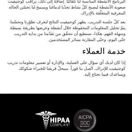
البرنامج الأنشطة المناسبة لنا تلقائيّاً. إضافةً إلى ذلك، يراقب كوجنيفيت
صعوبة الأنشطة ليصبح كلّ نشاط تحدّيا لدماغنا ويسمح لنا تحسّن الحالة
المعرفية المتعلّقة بالإدراك.
بعد كلّ جلسة التدريب. يظهر كوجنيفيت النتائج لنعرف تطوّرنا وتحسّننا.
يتمّ تحليل المعلومات المحفوظة خلال أنشطة وعرضها بطريقة بسيطة
وسهلة الفهم. هكذا، نستطيع أن نتحقّق من تقدّمنا من بداية التدريب
حتّى اليوم، وحتّى المقارنة بسائر المستخدمين.
خدمة العملاء
إذا كان لديك أي سؤال على العملية، والإدارة أو تفسير معلومات تدريب
كوجنيفيت للإدراك، اتّصل بنا فوراً. سيحلّ قريقنا للخبراء شكوكك
ويساعدك فيما تحتاج إليه.