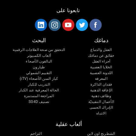
تابعونا على
دماغك
البحث
العقل والدماغ
التحقق من صحة العلاجات الرقمية
حقائق عن دماغك
ألعاب الكمبيوتر
أجزاء العقل
البالغون الأصحاء
الخلايا العصبية
طيارون
اللدونة العصبية
التقييم الشمولي
المعرفة
كبار السن الأصحاء (iTV)
فقدان الذاكرة
التدريب للكبار
الإعاقة الذهنية
الحالة المعرفية عند الكبار
وظائف ذهنية
المراجعة المستمرة
الأعمال التنفيذيّة
تصنيف SG4D
الإدراك الحسى
الانتباه
ألعاب عقلية
الشطرنج اون لاين
التزاحم