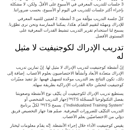
3 جلسات للتدريب المعرفي في الأسبوع على الأقلّ. ولكن، لا مشكلة
بإجراء أكثر جلسات للتدريب في اليوم أو الأسبوع، بحسب ضروراتنا.
كلّ جلسة التدريب مؤلّفة من 3 أنشطة: 2 لعبتين للتنبيه المعرفي
للإدراك ومهمّة لتقييم التقدّم. هكذا، يمكننا الممارسة ونحن نرى تطوّرنا.
يسمح لنا استخدام تقرير التدريب تنشيط القدرات المعرفية على
المستوى الأفضل.
تدريب الإدراك لكوجنيفيت لا مثيل
له
إنّ أنشطة كوجنيفيت لتدريب الإدراك لا مثيل لها. إنّ تمارين تدريب
الإدراك متعدّدة الأبعاد وأنشأها الاختصاصيون بعلوم الأعصاب. إضافة إلى
ذلك، تكون التنائج بعد التدريب موحّدة لتسهيل فهمها. تمّ تنفيذ مميّزات
كوجنيفيت لتحسّن حالة القدرات الإدراكية بطريقة سهلة.
يستطيع تدريب الإدراك لكوجنيفيت أن يكيّف نوع الأنشطة وصعوبتنا
بفضل التكنولوجيا المسجّلة ITS™(جهاز التدريب الشخصي أو
“Individualized Training System”). يسمح ITS™ لكلّ برنامج
التدريب التكيّف للضرورات المعرفية. صمّم هذا جهاز التخصيص فريق
دؤلي من الاختصاصيّين بعلم الأعصاب.
يقيس كوجنيفيت الأداء خلال إجراء الأنشطة. إنّه يقدّم معلومات ليختار