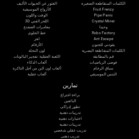
الكلمات المتقاطعة الصغيرة
العثور عن الحيوات الأليف
Fruit Frenzy
الأزواج الموسيقية
Pipe Panic
الوقت واللون
Crystal Miner
اللغز الفني 3D
وحيدا
مغامرات الضفدع
Robo Factory
خط الحلوى
Ant Escape
لغز
يقودني للجنون
الأرقام
الكلمات المتقاطعة البصرية
لون النحلة
قم بالمطابقة
اللعبة العقلية: تفجير البالونات
فوضى الرياضيات
ألعاب الذكاء
سباق الرخام
ألعاب اون لاين من آجل الذاكرة
التنس الموسيقي
ألعاب عقلية
تمارين
براءة اختراع
البائعين
تطور إدراكى
تدريبات ذهنية
اختبارات ذهنية
تدريبات ذهنية
تدريب عقلي شخصي
تدريب ذهنى