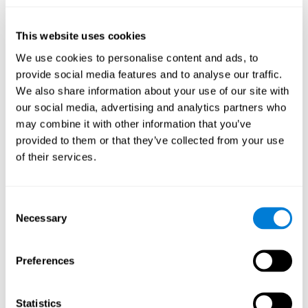
كيف تنشّط ونقوّي الإدراك ألعاب
كوجنيفيت؟
This website uses cookies
We use cookies to personalise content and ads, to
إنّ تدريب الإدراك لكوجنيفيت مؤلّف من أنشطة عصبية-نفسية تنشّط
الدماغ والقدرات المعرفية. تمثّل هذه الأنشطة هذه اجتهاداً لإدراكنا،
provide social media features and to analyse our traffic.
الأمر الذي يساعد في أدائنا.
We also share information about your use of our site with
يتمّ تنشيط المناطق المتعلّقة بأنشطة الإدراك بسبب الاجتهاد لتحقيق
our social media, advertising and analytics partners who
مطالب التدريب. إنّ اللدونة العصبية هي الطريقة الدماغية التي تسمح
may combine it with other information that you’ve
لدماغنا التكيّف لمطالب التدريب. يسمح لنا التكيّف وتغييرات اتّصالات
provided to them or that they’ve collected from your use
دماغنا استخدام القدرات المعرفية المتعلّقة بالإدراك في حياتنا اليومية
of their services.
بفعالية وأقلّ اجتهاداً.
ولكن، إنّه جدير بالذكر أنّ للحصول على النتائج لا يكفي التسلية بلعبة
ما. إنّ التدريب المعرفي للإدراك مؤلّف من مميزات تسهّل الفعالية. إنّ
Consent
النشاط الجيّد للإدراك له أسس علميّ ثابت ويكيّف الأنشطة والصعوبة
Necessary
Selection
بحسب ضروراتنا.
مزايا تمارين التنبيه المعرفي
Preferences
للإدراك لكوجنيفيت
يعمل كوجنيفين منذ سنوات كثيرة لتكون أنشطة الإدراك ممتازة. إنّ
Statistics