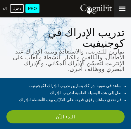
PRO
دخول
العرب
تدريب الإدراك في
كوجنيفيت
تمارين للتدريب، والاستعادة وتنبيه الإدراك عند
الأطفال، والبالغين والكبار. أنشطة وألعاب على
الإنترنت لتحسّن الإدراك المكاني، والإدراك
البصري ووظائف أخرى.
ساعد في تقوية إدراكك بتمارين تدريب الإدراك لكوجنيفيت
صل إلى هذه الوسيلة العلمية لتدريب الإدراك
قم تحدي دماغك وقوّي قدرته على التكيّف بهذه الأنشطة للإدراك
البدء الآن