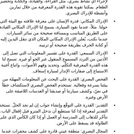
لإجراء أي نشاط بصري، مثل القراءة، والقيادة، والكتابة وتحضير
الطعام. يمكننا تقوية هذه القدرة المعرفية من خلال تمارين
وأنشطة للإدراك البصري.
الإدراك المكاني: قدرة الإنسان على معرفة علاقته مع البيئة التي
حولنا. مثلاً، عندما نقود السيارة، يسمح لنا الإدراك المكاني القيادة
على الطريق المناسب وبمسافة صحيحة من سائر السيارات.
عندما نكتب، يُعلن الإدراك المكاني المكان الذي ننقل اليدين إليه،
أو كتابة الحرف بطريقة صحيحة أو ترتيبه.
الإدراك السمعي: القدرة على تفسير المعلومات التي تصل إلى
الأذنين من التردد المسموع المنقول عبر الجو أو غيره. تسمح لنا
هذه القدرة المعرفية التكلّم، وتحديد وفهم الأصوات، واتباع أغنية أ
الاستماع إلى صفارات الإنذار لسيارة إسعاف.
الفحص البصري: القدرة على البحث عن المعلومات المهمّة من
بيئتنا بسرعة وفعالية. نستخدم الفحص البصري لاستكشاف خطأ
في نصّ، وكشف سيارتنا أو صديقنا أو العدسات اللاصقة على
الأرض وغيره.
التقدير: القدرة على التوقّع وإنشاء جواب إن لم نجد الحلّ. نستخد
التقدير لمعرفة إذا كنا نستطيع أن ندخل المترو قبل إقفال الباب، 
نتأخّر للذهاب إلى المدرسة أو العمل أو إذا كان الكأس الذي على
الطاولة قد يسقط على الأرض.
المجال البصري: منطقة عيني قادرة على كشف محفزات عندما