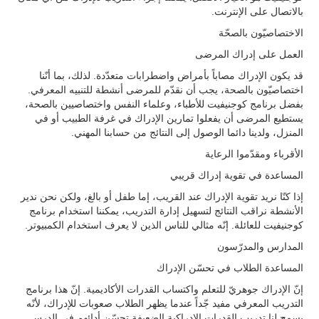
بالاتصال على الإنترنت.
الاختصاصيّون بالصحّة
العمل على إدراك المرضى
قد يكون الإدراك مصاباً بأمراض واضطرابات متعدّدة. لذلك، بما أنّنا
اختصاصيّون بالصحة، يجب أن نقدّم للمرضى أنشطة للتنبيه المعرفي.
بفضل برنامج كوجنيفيت للأطباء، وعلماء النفس واختصاصيين بالصحة،
يستطيع المرضى أن يفعلوا تمارين الإدراك في غرفة الطبيب أو في
المنزل، ولدينا دائما الوصول إلى النتائج من حسابنا المهني.
الأقرباء ومقدّموا الرعاية
المساعدة في تقوية إدراك قريبي
إذا كنّا نريد تقوية الإدراك عند القريب، إما طفل أو بالغ، ولكن نحن ندير
الأنشطة نراقب النتائج لتسهيل إدارة التدريب، يمكننا استخدام برنامج
كوجنيفيت للعائلة. إنّه مثالي للناس الذين لا يعرف استخدام الكمبيوتر.
المدارس والمدرّسون
المساعدة الطلاب في تحسّن الإدراك
إنّ الإدراك جوهريّ للتعلم واكتساب القدرات الأكاديمية. إنّ هذا برنامج
التدريب المعرفي مفيد جّداً عندما يظهر الطلاب صعوبات للإدراك، لأنّه
يسمح لنا تدريب القدرات الإدراكية الضعيفة تحسّن أدائهم في الدرس.