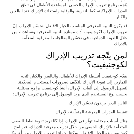
يتّجه برنامج تدريب الإدراك الحسي للمساعدة الأطفال في تطوّر
القدرات الإدراكية، كما للتقوية، والوقاية واستعادة الإدراك عند البالغين
والكبار.
قد يكون التنبيه المعرفي المناسب الخيار الأفضل لتحسّن الإدراك. إنّ
تدريب الإدراك لكوجنيفيت أداة ممتازة للتنبيه المعرفية وتساعدنا، من
خلال اللدونة الدماغية، في تحسّن المعالجات المعرفية المتعلّقة
بالإدراك.
لمن يتّجه تدريب الإدراك
لكوجنيفيت؟
يقدّم كوجنيفيت أنشطة الإدراك للأطفال، والبالغين والكبار. تتّجه
التمارين إلى تقوية الإدراك للتكيّف لضرورات المستخدم المحدّدة.
لتسهيل الوصول إلى ألعاب الإدراك، أنشأ كوجنيفيت برامج مختلفة
بحسب نوع المستخدم الذي يريد الوصول إلى برنامج تدريب الإدراك:
الناس الذين يريدون تحسّن الإدراك
تنشيط القدرات المعرفية المتعلّقة بالإدراك
هناك أسباب مختلفة تؤثّر في الإدراك. إذا كنّا نريد تقوية نقاط الضعف
المتعلّقة بالإدراك الحسي من خلال تدريب معرفية للإدراك، فبرنامج
كوجنيفيت هو الخيار الأفضل. يمكننا إجراء التدريب للإدراك من أي مكان