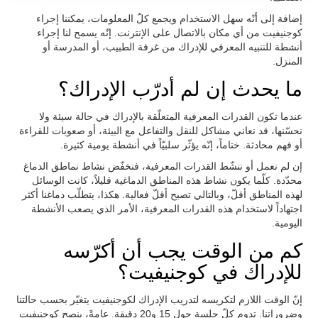
إضافة إلى أنّه سهل الاستخدام ويجمع كلّ المعلومات، يمكننا إجراء
كوجنيفيت من أي مكان بالاتصال على الإنترنت. إنّه يسمح لنا إجراء
أنشطة للتنبيه المعرفي للإدراك من غرفة الطبيب، أو المدرسة أو
المنزل.
ما يحدث إن لم أدرّب الإدراك؟
عندما تكون القدرات المعرفية المتعلّقة بالإدراك في حالة سيئة ولا
نحسّنها، قد نعاني مشاكل للنقل والتفاعل مع البيئة، أو صعوبات للقراءة
أو فهم محادثة. ختاماً، إنّه يؤثّر سلبيّاً في أنشطة يومية كثيرة.
إن لم نعمل أو ننشّط القدرات المعرفية، فنخفّض نشاط نماطق الدماغ
محدّدة. كلّما يكون نشاط هذه المناطق الدماغية قليلاً، كانت الوسائل
لهذه المناطق أقلّ، وبالتالي تصبح أقلّ فعالية. هكذا، يتطلّب دماغنا أكثر
اجتهاداً لاستخدام هذه القدرات المعرفية، الأمر الذي يصعب الأنشطة
اليومية.
كم من الوقت يجب أن أكرّسه
للإدراك في كوجنيفيت؟
إنّ الوقت اللازم لتكريسه لتدريب الإدراك لكوجنيفيت يتغيّر بحسب حالتنا
وضروراتنا. تدوم كلّ جلسة حول 15 و20 دقيقة. عامةً، ينصح كوجنيفيت