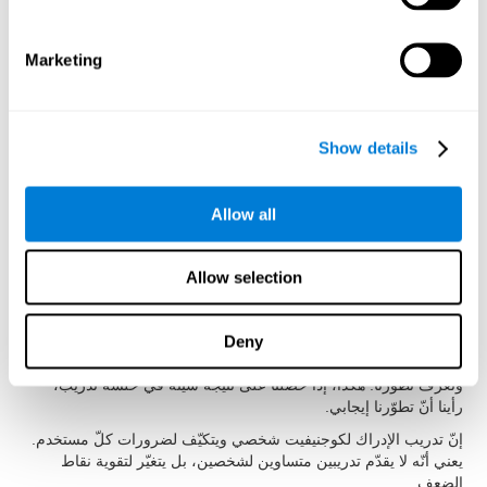
الغرض أن تكون تدريبات الإدراك سهلة الاستخدام وفعالة لتنشيط
القدرات المعرفية. لذلك، قد حقّق أنّ تمارين الإدراك لها مميزات
محدّدة:
Marketing
لإجراء أنشطة الإدراك لكوجنيفيت تكفي خطوى بسيطة. قد سهّل
كوجنيفيت استخدام تدريب الإدراك ليستفيد الأطفال، والبالغين والكبار
من تمارينه لتحسّن الإدراك.
Show details
إنّ الدافع عامل مهمّ لمدّة العلاج. لذلك، أنشأ كوجنيفيت أنشطة للإدراك
مسلية وجذابة لتسهيل دافع المستخدمين.
يجب أن نفهم التعليمات بسرعة وبدون اجتهاد. للحصول على هذا الهدف،
Allow all
صمّم كوجنيفيت تعليمات أنشطة الإدراك بطريقة تفاعلية لتكون سهلة
الفهم والتذكّر.
Allow selection
إنّه مهمّ جدّاً تلقّي تقرير سهل الفهم لنعرف ما الذي يقوم به بشكل جيد
وما الذي يجب أن نحسّنه. يقدّم كوجنيفيت تقريرا كاملا للنتائج بعد كلّ
جلسة تدريب لنعرف أداءنا بسهولة.
Deny
يحفظ كوجنيفيت النتائج المعرفية، جلسة بعد جلسة، لنرى تقدّمنا
ونعرف تطوّرنا. هكذا، إذا حصلنا على نتيجة سيئة في حلسة تدريب،
رأينا أنّ تطوّرنا إيجابي.
إنّ تدريب الإدراك لكوجنيفيت شخصي ويتكيّف لضرورات كلّ مستخدم.
يعني أنّه لا يقدّم تدريبين متساوين لشخصين، بل يتغيّر لتقوية نقاط
الضعف.