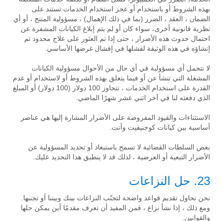
بهذه الشروط أو باستخدام أو عجز استخدام الخدمات تستند على
الضمان ، العقد ، الضرر (بما في ذلك الإهمال) ، مسؤولية المنتج ، أو أي
نظرية قانونية أخرى، سواء كان أو لم يتم إبلاغ الكيانات المشفرة عن
احتمال حدوث هذه الأضرار ، حتى إذا تم العثور على علاج محدود تم
إنشاؤه في هذه الوثيقة لفشلها في إفشال غرضها الأساسي.
لا تتحمل أي مسؤولية في أي حال من الأحوال مسؤولية الكيانات
المشغلة التي تنشأ عن أو فيما يتعلق بهذه الشروط أو لاستخدام أو عدم
القدرة على استخدام الخدمات ، تتجاوز 100 دولار (100 دولار) أو المبلغ
الذي دفعته لنا في آخر اثني عشر شهرًا الماضي.
الاستثناءات والقيود المفروضة على الأضرار المشارة إليها هي عناصر
أساسية بين كيانات كوجنيفيت وأنت.
بعض السلطات القضائية لا تسمح باستبعاد أو تحديد المسؤولية عن
الأضرار التبعية أو العرضية ، لذلك قد لا ينطبق هذا التحديد عليك.
23. حل النزاعات
نحن نحاول تقديم قواعد واضحة لتجنّب النزاعات بينك وبيننا أو تجنبها.
ومع ذلك ، إذا نشأ نزاع ، فمن المفيد أن تعرف مقدمًا أين يمكن حلها
والقوانين.