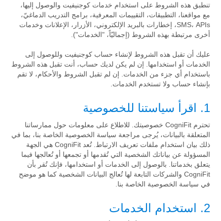
تنطبق هذه الشروط على استخدام خدمات كوجنيفيت والوصول إليها،
مع مواقعنا، التطبيقات، التقييمات المعرفية، برامج التدريب الدماغيّ،
SMS، APIs، إخطارات بالبريد الإلكتروني، الأزرار، الإعلانات وخدمات
أخرى مرتبطة بهذه الشروط (إجماليّاً، "الخدمات").
عليك أن تقبل هذه الشروط لإنشاء حساب كوجنيفيت وللوصول إلى
الخدمات أو استخدامها. إن لم يكن لديك حساب، أنت تقبل هذه الشروط
باستخدام أي جزء من الخدمات. إن لم تقبل الشروط والأحكام، لا تقم
بإنشاء حساب ولا تستخدم الخدمات.
1. اقرأ سياستنا للخصوصية
تحترم CogniFit خصوصيتك. للاطلاع على معلومات حول ممارساتنا
المتعلقة بالبيانات، يُرجى مراجعة سياسة الخصوصية الخاصة بنا، بما في
ذلك بيان استخدام ملفات تعريف الارتباط. تُعد CogniFit هي الجهة
المسؤولة عن بياناتك الشخصية التي تُقدمها أو تجمعها أو تُعالجها فيما
يتعلق بخدماتنا. بالوصول إلى الخدمات أو استخدامها، فإنك تُقر بأن
CogniFit والشركات التابعة لها تُعالج البيانات الشخصية كما هو موضح
في سياسة الخصوصية الخاصة بنا.
2. استخدام الخدمات