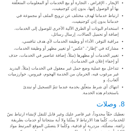
الإيجار ، الإقراض ، التجارة أو بيع الخدمات أو المعلومات المتعلّقة
بها أو الوصول إليها، بدون إذن كوجنيفيت،
ارتباط خدماتنا لهدف مختلف عن ترويج الملف أو مجموعة في
خدماتنا بدون إذن كوجنيفيت،
استخدام البوتات أو الطرق الآلية الأخرى للوصول إلى الخدمات،
إضافة أو تحميل اتّصالات، إرسال رسائل،
مراقبة التوفر، الأداء أو وظيفة الخدمات لأي هدف تنافسي،
مشاركة في "إطار"، "عكس" أو تغيير مظهر أو وظيفة الخدمات،
تغيير الخدمات أو مظهرها (مثلاً، إضافة عناصير في الخدمات، حذف
أو إخفاء إعلان في الخدمات)،
تتداخل مع عملية وضع حمل غير معقول في الخدمات (مثلاً، البدريد
غير مرغوب فيه، الحرمان من الخدمة الهجوم، فيروس، خوارزميات
ألعاب)، و
انتهاك أي شرط متعلّق بخدمة عندما تتمّ التسجيل أو تبتدئ
باستخدام هذه الخدمة.
8. وصلات
نعطيك حقّاً محدوداً، غير قاصر عليك وغير قابل للنقل لإنشاء ارتباط نصّ
للخدمات، كلّما هذا الارتباط لا يمثّلنا ولا أية منتجاتنا أو خدمات بطريقة
زائفة، مضلّلة، مزدرية أو قذفية، وكلّما لا يتضمّن الموقع المرتبط مواد