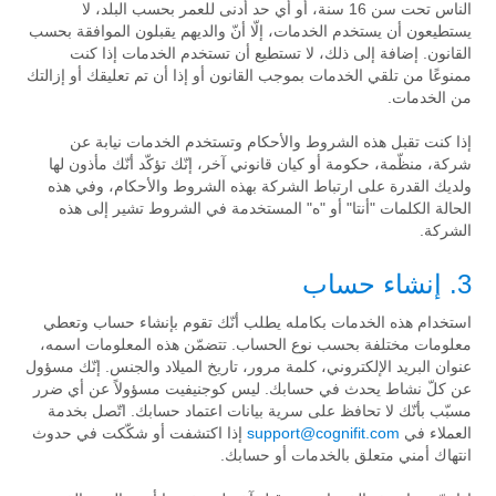
الناس تحت سن 16 سنة، أو أي حد أدنى للعمر بحسب البلد، لا
يستطيعون أن يستخدم الخدمات، إلّا أنّ والديهم يقبلون الموافقة بحسب
القانون. إضافة إلى ذلك، لا تستطيع أن تستخدم الخدمات إذا كنت
ممنوعًا من تلقي الخدمات بموجب القانون أو إذا أن تم تعليقك أو إزالتك
من الخدمات.
إذا كنت تقبل هذه الشروط والأحكام وتستخدم الخدمات نيابة عن
شركة، منظّمة، حكومة أو كيان قانوني آخر، إنّك تؤكّد أنّك مأذون لها
ولديك القدرة على ارتباط الشركة بهذه الشروط والأحكام، وفي هذه
الحالة الكلمات "أنتا" أو "ه" المستخدمة في الشروط تشير إلى هذه
الشركة.
3. إنشاء حساب
استخدام هذه الخدمات بكامله يطلب أنّك تقوم بإنشاء حساب وتعطي
معلومات مختلفة بحسب نوع الحساب. تتضمّن هذه المعلومات اسمه،
عنوان البريد الإلكتروني، كلمة مرور، تاريخ الميلاد والجنس. إنّك مسؤول
عن كلّ نشاط يحدث في حسابك. ليس كوجنيفيت مسؤولاً عن أي ضرر
مسبّب بأنّك لا تحافظ على سرية بيانات اعتماد حسابك. اتّصل بخدمة
العملاء في
support@cognifit.com
إذا اكتشفت أو شكّكت في حدوث
انتهاك أمني متعلق بالخدمات أو حسابك.