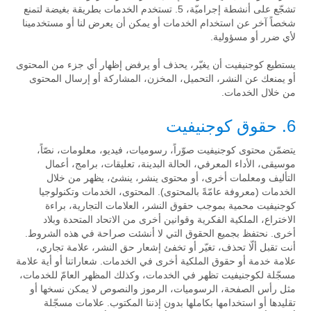
تشجّع على أنشطة إجراميّة، 5. تستخدم الخدمات بطريقة بغيضة لتمنع
شخصاً آخر عن استخدام الخدمات أو يمكن أن يعرض لنا أو مستخدمينا
لأي ضرر أو مسؤولية.
يستطيع كوجنيفيت أن يغيّر، يحذف أو يرفض إظهار أي جزء من المحتوى
أو يمنعك عن النشر، التحميل، المخزن، المشاركة أو إرسال المحتوى
من خلال الخدمات.
6. حقوق كوجنيفيت
يتضمّن محتوى كوجنيفيت صوّراً، رسوميات، فيديو، معلومات، نصّاً،
موسيقى، الأداء المعرفي، الحالة البدينة، تعليقات، برامج، أعمال
التأليف ومعلمات أخرى، أو محتوى ينشر، ينشئ، يظهر من خلال
الخدمات (معروفة عامّةً بالمحتوى). المحتوى، الخدمات وتكنولوجيا
كوجنيفيت محمية بموجب حقوق النشر، العلامات التجارية، براءة
الاختراع، الملكية الفكرية وقوانين أخرى من الاتحاد المتحدة وبلاد
أخرى. نحتفظ بجميع الحقوق التي لا أنشئت صراحة في هذه الشروط.
أنت تقبل ألّا تحذف، تغيّر أو تخفئ إشعار حق النشر، علامة تجاري،
علامة خدمة أو حقوق الملكية أخرى في الخدمات. شعاراتنا أو أية علامة
مسجّلة لكوجنيفيت تظهر في الخدمات، وكذلك المظهر العامّ للخدمات،
مثل رأس الصفحة، الرسوميات، الرموز والنصوص لا يمكن نسخها أو
تقليدها أو استخدامها بكاملها بدون إذننا المكتوب. علامات مسجّلة