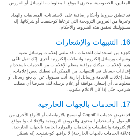
المعلنين، الخصوصية، محتوى الموقع، المعلومات، الرسائل أو العروض.
قد تنطبق شروط وأحكام إضافية على الاستبيانات، المسابقات والهدايا
وغيرها من العروض الترويجية التي ترعاها كوجنيفيت أو شركائها. إنّه
مسؤوليتك تحقيق هذه الشروط والأحكام.
16. التنبيهات والإشعارات
كجزء من استخدامك للخدمات ، قد تتلقى إعلامات ورسائل نصية
وتنبيهات ورسائل إلكترونية واتصالات إلكترونية أخرى. إنّك تقبل تلقّي
هذه الإعلامات. يمكنك مراقبة معظم الإعلامات من الخدمات باستخدام
إعدادات حسابك في التنبيهات. من الممكن أن نعطيك بعض إعلامات،
مثل إعلانات الخدمة ورسائل إدارية. أنت مسؤول عن أي دفع رسائل أو
معلومات. أي إشعار، موافقة أو إعلام نرسله لك، سيرضا أي مطلب
شرعي، حتّى إذا كان الاعلام مكتوب.
17. الخدمات بالجهات الخارجية
قد تعرض خدمات CogniFit أو تسمح بالارتباطات أو الأنواع الأخرى من
الوصول أو استخدام المحتوى والعروض الترويجية والإعلانات والمواقع
الإلكترونية والتطبيقات والخدمات والموارد الخاصة بالجهات الخارجية.
(عامّة الخدمات بالجهات الخارجية) لا يراقبها كوجنيفيت. إنّه يتضمّن