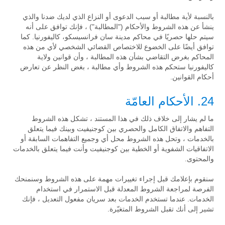
بالنسبة لأية مطالبة أو سبب الدعوى أو النزاع الذي لديك ضدنا والذي
ينشأ عن هذه الشروط والأحكام ("المطالبة") ، فإنك توافق على أنه
سيتم حلها حصريًا في محاكم مدينة سان فرانسيسكو، كاليفورنيا. كما
توافق أيضًا على الخضوع للاختصاص القضائي الشخصي لأي من هذه
المحاكم بغرض التقاضي بشأن هذه المطالبة ، وأن قوانين ولاية
كاليفورنيا ستحكم هذه الشروط وأي مطالبة ، بغض النظر عن تعارض
أحكام القوانين.
24. الأحكام العامّة
ما لم يشار إلى خلاف ذلك في هذا المستند ، تشكل هذه الشروط
التفاهم والاتفاق الكامل والحصري بين كوجنيفيت وبينك فيما يتعلق
بالخدمات ، وتحل هذه الشروط محل أي وجميع التفاهمات السابقة أو
الاتفاقيات الشفوية أو الخطية بين كوجنيفيت وأنت فيما يتعلق بالخدمات
والمحتوى.
سنقوم بإعلامك قبل إجراء تغييرات مهمة على هذه الشروط وسنمنحك
الفرصة لمراجعة الشروط المعدلة قبل الاستمرار في استخدام
الخدمات. عندما تستخدم الخدمات بعد سريان مفعول التعديل ، فإنك
تشير إلى أنك تقبل الشروط المتغيّرة.