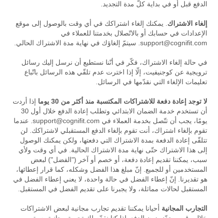
الدفع قبل أو في بداية كلّ مدة التجديد.
إلغاء الاشتراك
. يمكنك إلغاء اشتراكك في أي وقت بالوصول إلى موقع
الإعدادات في حسابك أو بالاتّصلال بخدمتنا للعملاء في
support@cognifit.com
. سيتمّ إلغاؤك في نهاية مدة الاشتراك الحالي.
في حالة إلغاء الاشتراك، فكّر في أنّنا نستطيع أن نرسل إليك رسائل
ترويجية عن كوجنيفيت، إلّا إذا اخترت عدم تلقّي هذه الرسائل باتّباع
تعليمات الإلغاء التي نقدّمها في الرسائل.
لا توجد إعادة دفعة للاشتراكات المكتسبة منذ أكثر من 30 يوما
إذا أردت
أن تستخدم خدمة الضمان الابتدائي وتطلب إعادة الدفع خلال أول 30
يومًا، يجب أن تتّصل بخدمة العملاء في
support@cognifit.com
. عندما
تقوم بإلغاء اشتراك، أنت تقوم بإلغاء الدفع المستقبلي لاشتراكك. لن
تتلقّى إعادة الدفعة بمدة الاشتراك التي دفعتها، ولكن يمكنك الوصول
إلى هذا الاشتراك حتّى نهاية مدة الاشتراك الحالية. في أي وقت ولأي
سبب، يمكننا تقديم إعادة دفعة، أو خصم أو آخر ("الفضل") لبعض
المستخدمين أو للجميع. إنّ مبلغ هذا الفضل وشكله، كما قرار إعطائها،
هو تقديرنا. إنّ إعطاء الفضل في حالة واحدة، لا يعني إعطاء الفضل في
المستقبل لحالات مماثلة، ولا يجبرنا على تقديم الفضل في المستقبل.
التجارب المجانية
أحيانا يمكننا تقديم تجارب مجانية لبعض الاشتراكات