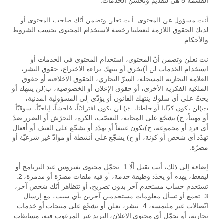
القسمة 5 هي لتقديم وتحسّن الخدمات.
أنت مسؤول عن المحتوى. أنت تعلن وتضمن أنّك صاحب المحتوى أو
لديك الحقوق اللازمة لتعطينا رخصة لاستخدام المحتوى بحسب الشروط
والأحكام.
نت تعلن وتضمن أنّ المحتوى، استخدام المحتوى في الخدمات أو
استخدام الخدمات لن أ)يخرق أو ينتهك براءة الاختراع، حقوق النشر،
العلامة التجارية المسجلة، السرّ التجاري، الحقوق الأخلاقية أو حقوق
الملكية الفكرية الأخرى، أو حقوق الإعلان أو الخصوصية، ب)لن ينتهك أو
يحثّ على أي سلوك ينتهك القانون أو يؤدّي إلى المسؤولية المدنية،
ت)لن يكون كذّابا أو خاطئا، ث) لن يكون افترائيّاً، فاحشاً، إباحيّاً، سوقيّاً
أو مهيناً، ج) يشجّع على المحابة، التعصّب، الكره، التحرّش أو الضرر ضدّ
أي فرد أو مجموعة، ح)يكون عنيفاً أو يهدّد أو يشجّع على العنف أو أفعال
تهدّد أي شخص أو كونة، أو خ) يشجّع على أنشطة أو موادّ غير شرعيّة أو
مضرّة.
إضافة إلى ذلك، أنت تقبل ألّا 1. تحمّل محتوى بفيروس عند البرنامج أو
ليقعط، يهدم أو يحدّد وظيفة خدمة، أو فيه ملفات مضرّة أو مدمرة، 2.
تستخدم حساب مستخدم آخر بدون تصريح، أو تتظاهر أنّك شخص آخر،
3. تجمع أو تسأل معلومات مستخدمين آخرين بأي سبب، مع إرسال
اتّصالات غير ملتمسة، 4. تنشر، تعلن أو تشجّع على منتجات أو خدمات
تجارية، أو تحمّل أي محتوى الإعلان، البريد غير المرغوب فيه، مسابقات