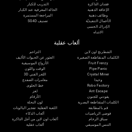
فقدان الذاكرة
التدريب للكبار
الإعاقة الذهنية
الحالة المعرفية عند الكبار
وظائف ذهنية
المراجعة المستمرة
الأعمال التنفيذيّة
تصنيف SG4D
الإدراك الحسى
الانتباه
ألعاب عقلية
الشطرنج اون لاين
التزاحم
الكلمات المتقاطعة الصغيرة
العثور عن الحيوات الأليف
Fruit Frenzy
الأزواج الموسيقية
Pipe Panic
الوقت واللون
Crystal Miner
اللغز الفني 3D
وحيدا
مغامرات الضفدع
Robo Factory
خط الحلوى
Ant Escape
لغز
يقودني للجنون
الأرقام
الكلمات المتقاطعة البصرية
لون النحلة
قم بالمطابقة
اللعبة العقلية: تفجير البالونات
فوضى الرياضيات
ألعاب الذكاء
سباق الرخام
ألعاب اون لاين من آجل الذاكرة
التنس الموسيقي
ألعاب عقلية