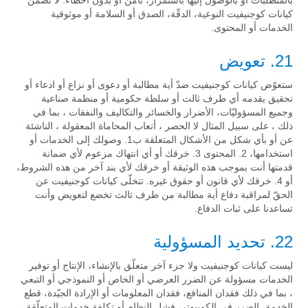
بالمتطلبات أو بالوصول إليها باستمرار، بأمن أو بدون أخطاء. لا تضمن
كيانات كوجنيفيت النوعية، الدقّة، الصدق أو السلامة أو موثوقية
الخدمات أو المحتوى.
21. تعويض
ستعوّض كيانات كوجنيفيت ضدّ أية مطالبة أو دعوى أو نزاع أو ادعاء أو
تحقيق يقدمه أي طرف ثالث أو سلطة حكومية أو منظمة صناعية
وجميع المسؤوليّات، الأضرار والخسائر والتكاليف والنفقات ، بما في
ذلك ، على سبيل المثال لا الحصر ، أتعاب المحاماة المعقولة ، الناشئة
عن أو بأي شكل من الأشكال المتعلقة ب1. وصولك إلى الخدمات أو
استخدامها، 2. المحتوى 3. خرقك أو أي انتهاك مزعوم لأي ضمانة
قدمتها أنت بموجب هذه الوثيقة أو خرقك لأي بند آخر من هذه الشروط،
أو 4. خرقك لأي قانون أو حقوق غيره. تتخلّى كيانات كوجنيفيت عن
الحقّ لمراقبة دفاع أية مطالبة من طرف ثالث تخضع لتعويض وأنت
تساعدنا على ثبات الدفاع.
22. تحديد المسؤولية
ليست كيانات كوجنيفيت ولا جزء آخر متعلّق بالإنشاء، الإنتاج أو توفير
الخدمات مسؤولة عن الضرر العرضي أو الخاص أو النموذجي أو التبعي
، بما في ذلك فقدان المنافع، فقدان المعلومات أو الإرادة الجيّدة، قطع
الخدمة، الضرر في الكمبيوتر، فشل النظام أو تكلفة خدمات المتعلّقة