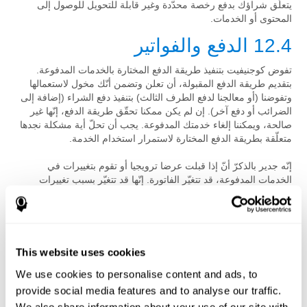
يتعلّق شراؤك بدفع رخصة محدّدة وغير قابلة للتحويل للوصول إلى
المحتوى أو الخدمات.
12.4 الدفع والفواتير
تفوض كوجنيفيت بتنفيذ طريقة الدفع المختارة بالخدمات المدفوعة.
بتقديم طريقة الدفع المقبولة، أن تعلن وتضمن أنّك مخول لاستعمالها
وتفوضنا (أو معالجنا لدفع الطرف الثالث) بتنفيذ دفع الشراء (إضافة إلى
الضرائب أو دفع آخر). إن لم يكن ممكنا تحقّق طريقة الدفع، إنّها غير
صالحة، ويمكننا إلغاء خدمتك المدفوعة. يجب أن تحلّ أية مشكلة نجدها
متعلّقة بطريقة الدفع المختارة لاستمرار استخدام الخدمة.
إنّه جدير بالذكرّ أنّ إذا قبلت عرضا ترويجيا أو تقوم بتغييرات في
الخدمات المدفوعة، قد تتغيّر الفاتورة. إنّها قد تتغيّر بسبب تغييرات
الضرائب أو أنواع العملة. إنّ تفوضنا (أو معالجنا لدفع الطرف الثالث)
بتنفيذ طريقة الدفع بالمبلغ المناسب.
12.5 الإعلانات والضمانات
والاتفاقيات
This website uses cookies
We use cookies to personalise content and ads, to
إلّا أنّك قمت بتسجيل حساب الأب، والمدرّس، والاختصاصي بالصحة أو
provide social media features and to analyse our traffic.
الباحث، تكون أية خدمة مدفوعة شخصية ولا يمكن استعمالها بأي
شخص. لن تسمح لأحد استعمال خدماتك المدفوعة لا تحوّل الاشتراك،
We also share information about your use of our site with