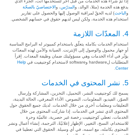
إذا تمّ شراء هذه الخدمات من قبل آخر لتستخدمها أنت، الجزء الذي
يدفع هذه الخدمة (مثلا، الوالد، و
المدرّس
، و
الاختصاصيّ بالصحّة
و
الباحث
) لديه الحقّ لمراقبة الوصول إليها والحصول على تقارير
استخدام هذه الخدمة، ولكن ليس لديهم حقوق في حسابهم الشخصي.
4. المعدّات اللازمة
استخدام الخدمات بكامله يتعلّق باستخدام كمبيوتر له البرامج المناسبة
أو جهاز محمول والوصول إلى الإنترنت. الصيانة والأمن لهذه المعدّات
يؤثّر في أداء الخدمات وهي مسؤوليتك ضمان وظيفة المعدات. إقرأ
المتطلبات لhardware وsoftware لاستخدام كوجنيفيت في
Help
.
Center
5. نشر المحتوى في الخدمات
يسمح لك كوجنيفيت النشر، التحميل، التخزين، المشاركة وإرسال
الصوّر، الفيديو، المعلومات، النصوص، الأداء المعرفي، الحالة البدينة،
التعليقات ومعلمات أخرى من خلال الخدمات. لديك جميع الحقوق حول
المحتوى الذي تنشر في الخدمات. إذا شاركت المحتوى من خلال
الخدمات، تعطي كوجنيفيت رخصة غير حصرية، عالميّة وحرة
للاستخدام، النسخ، التغيير، الإظهار إعلانيّةً، الترجمة، إنشاء أعمال ونشر
المحتوى بكامله، مع اسمه، في أي وسيلة. الحقوق التي تعطينا في