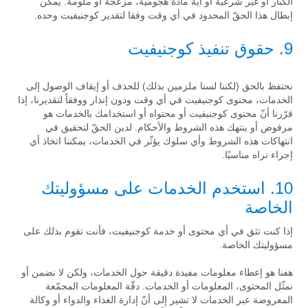
الكبار أو غير شرعية أو أية مادّة هجومية، مزعجة أو ملومة. يمكن
إبطال هذا الحقّ المحدود في أي وقت وفقا لتقدير كوجنيفيت وحده.
9. حقوق تنفيذ كوجنيفيت
نحتفظ بالحق (لكننا لسنا ملزمين بذلك) للحذف أو إيقاف الوصول إلى
الخدمات، محتوى كوجنيفيت في أي وقت ودون إنذار ووفقاً لتقديرنا، إذا
قرّرنا أنّ محتوى كوجنيفيت أو محتواه أو استخدامك بالخدمات هو
مرفوض أو ينتهك هذه الشروط والأحكام. لدين الحقّ لتحقيق في
انتهاكات هذه الشروط وأي سلوك يؤثّر في الخدمات، يمكننا اتخاذ أي
إجراء نراه مناسبًا.
10. استخدم الخدمات على مسؤوليتك
الخاصة
إذا كنت تثق في أي محتوى أو خدمة كوجنيفيت، فأنت تقوم بذلك على
مسؤوليتك الخاصة.
هفنا هو إعطاء معلومات مفيدة دقيقة حول الخدمات، ولكن لا نضمن أو
نمثّل المحتوى، المعلومات أو الخدمات. دقّة المعلومات المجمّعة
المعروضة عبر الخدمات لا تشير إلى أنّ إدارة الغذاء والدواء أو وكالة