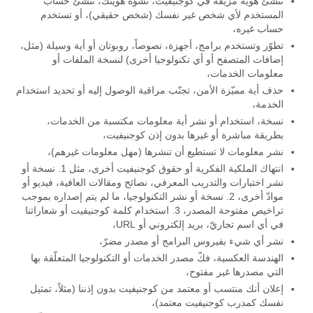
تنشئ هوية مزيفة في كوجنيفيت، تشوّه هويتك، تنشئ حساب
المستخدم لأي شخص غير نفسك (شخص حقيقي)، أو تستخدم
حساب غيره،
تطوّر وتستخدم برامج، أجهزة، نصوصاً، روبوتان أو أية وسيلة (مثل،
إضافات المتصفح أو أي تكنولوجيا أخرى) لنسخة الملفات أو
معلومات الخدمات،
حذف أية مميّزة الأمن، تجنّب مراقبة الوصول إليه أو تحديد استخدام
الخدمة،
نسخة، استخدام أو نشر أية معلومات مكتسبة من الخدمات،
بطريقة مباشرة أو غيرها بدون إذن كوجنيفيت،
نشر معلومات لا تستطيع أن تنشرها (مهل معلومات غيرهم)،
انتهاك الملكية الفكرية أو حقوق كوجنيفيت أخرى، مثل 1. نسخة أو
نشر اختبارات والتدريب المعرفي، نصائح ومقالات العافية، فيديو أو
موادّ أخرى، 2. نسخة أو نشر التكنولوجيا، ما لم يتم إصداره بموجب
تراخيص مفتوحة المصدر، 3. استخدام كلمة كوجنيفيت أو شعاراتنا
في أي اسم تجاريّ، بريد إلكتروني أو URL،
نشر أي شيء بفيروس البرامج أو مصدر مضرّ،
الهندسة العكسية، فكّ مصدر الخدمات أو التكنولوجيا المتعلّقة بها
التي مصدرها غير مفتوح،
إعلان أنك منتسب أو معتمد من كوجنيفيت بدون إذننا (مثلاً، تمثيل
نفسك كمدرب كوجنيفيت معتمد)،