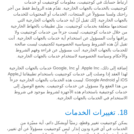
ارتباط حسابك في كوجنيفيت، معلومات كوجنيفيت أو خدمات
كوجنيفيت بالخدمات بالجهات الخارجية. نقدّم هذه الروابط فقط من أجر
راحتك ولسنا مسؤولاً عن المنتجات، الخدمات أو المحتويات للخدمات
بالجهات الخارجية. إنّك تقبل أنّ أية خدمات بالجهات الجارجية التي
تستخدمها متعلّقة بخدمات كوجنيفيت، مثل تطبيقات بالجهاط الخارجية
من خلال خدمات كوجنيفيت، ليست جزءاً من خدمات كوجنيفيت ولا
يراقبها وأنت المسؤول عن استخدام أية خدمات بالجهات الخارجية. أنت
تقبل أنّ هذه الشروط وسياسية الخصوصية لكجنيفيت ليست صالحة
للحدمات بالجهات الخارجية. أنت مسؤول عن قراءة وفهم الشروط
والأحكام وسياسة الخصوصية لاستخدام خدمات بالجهات الخارجية.
إضافة إلى ذلك، Apple Inc. أو Google, Inc خدمات بالجهات الخارجية
لهذا العقد إذا وصلت إلى خدمات كوجنيفيت باستخدام تطبيقاتنا لApple
iOS أو Google Android. ليست هذه الخدمات بالجهات الخارجية جزءاً
من هذا العقع ولا مسؤول عن خدمات كوجنيفيت. يخضع الوصول إلى
خدمات كوجنيفية باستخدام هذه الأجهزة لشروط موجود في شروط
الاستخدام في الخدمات بالجهات الخارجية.
18. تغييرات الخدمات
يمكن كوجنيفيت تغيير وقطع، زمنيّاً أوبشكل دائم، أية مميّزة من
الخدمات في أي فترة ودون إنذار. ليس كوجنيفيت مسؤولاً عن أي تغيير،