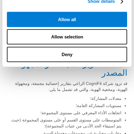
Show details
مع الراعي.
في إطار البرامج التي يرعاها صاحب العمل:
Allow all
تظل النتائج المعرفية الفردية خاصة ولا يمكن الوصول إليها إلا من
قبل المستخدم، وذلك وفقًا لإعدادات خصوصية المستخدم؛
لا يتلقى الراعي بيانات شخصية قابلة للتحديد تتعلق بالأداء المعرفي
Allow selection
للمستخدم الفردي؛
لا يملك الراعي إمكانية الوصول إلى نتائج الاختبارات الأولية أو
Deny
المؤشرات التشخيصية أو مقاييس التقدم الشخصي.
13.3 التقارير المجمعة والمجهولة
المصدر
قد تزود شركة CogniFit الراعي بتقارير إحصائية مجمعة، ومجهولة
الهوية، ومخفية الهوية، والتي قد تشمل ما يلي:
معدلات المشاركة؛
مستويات المشاركة العامة؛
اتجاهات الأداء المعرفي على مستوى المجموعة؛
المتوسطات على مستوى القسم أو على مستوى المجموعة (حيث
يتم استيفاء الحد الأدنى من عتبات المجموعة)؛
مقارنات معيارية عبر مجموعات مجهولة الهوية