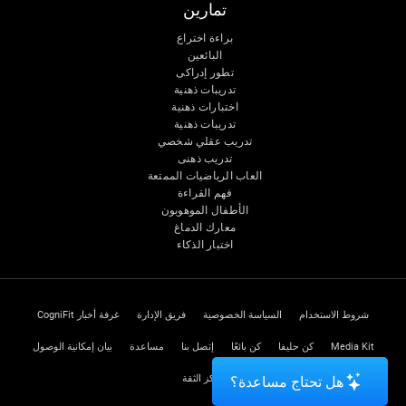
تمارين
براءة اختراع
البائعين
تطور إدراكى
تدريبات ذهنية
اختبارات ذهنية
تدريبات ذهنية
تدريب عقلي شخصي
تدريب ذهنى
العاب الرياضيات الممتعة
فهم القراءة
الأطفال الموهوبون
معارك الدماغ
اختبار الذكاء
شروط الاستخدام
السياسة الخصوصية
فريق الإدارة
غرفة أخبار CogniFit
Media Kit
كن حليفا
كن بائعًا
إتصل بنا
مساعدة
بيان إمكانية الوصول
مركز الثقة
هل تحتاج مساعدة؟