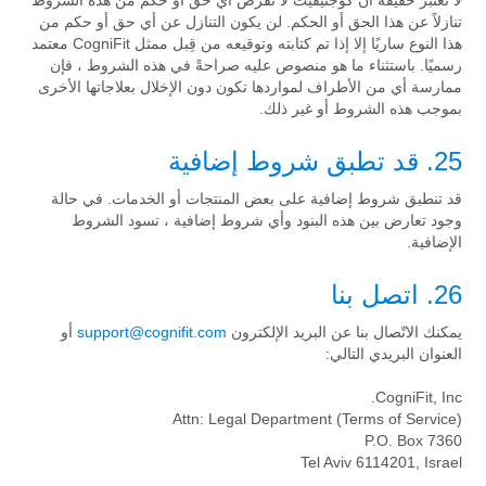
لا تعتبر حقيقة أنّ كوجنيفيت لا تفرض أي حق أو حكم من هذه الشروط
تنازلاً عن هذا الحق أو الحكم. لن يكون التنازل عن أي حق أو حكم من
هذا النوع ساريًا إلا إذا تم كتابته وتوقيعه من قِبل ممثل CogniFit معتمد
رسميًا. باستثناء ما هو منصوص عليه صراحةً في هذه الشروط ، فإن
ممارسة أي من الأطراف لمواردها تكون دون الإخلال بعلاجاتها الأخرى
بموجب هذه الشروط أو غير ذلك.
25. قد تطبق شروط إضافية
قد تنطبق شروط إضافية على بعض المنتجات أو الخدمات. في حالة
وجود تعارض بين هذه البنود وأي شروط إضافية ، تسود الشروط
الإضافية.
26. اتصل بنا
يمكنك الاتّصال بنا عن البريد الإلكترون
support@cognifit.com
أو
العنوان البريدي التالي:
CogniFit, Inc.
Attn: Legal Department (Terms of Service)
P.O. Box 7360
Tel Aviv 6114201, Israel