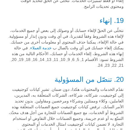
إلغاء أو قعط لمميّزات الخدمات. نتخلّى عن الحقّ لتحديد الوقت
ومحتوى تحديثات الرامج.
19. إنهاء
نتخلّى عن الحقّ لإلغاء حسابك أو وصولك إلى بعض أو جميع الخدمات،
لإلغاء هذه الشروط وفقاً لتقديرنا، في أي وقت ودون إنذار أو مسؤولية.
في حالة الإلغاء، يمكننا حذف المحتوى أو معلومات أخرى من حسابك.
يمكنك إلغاء حسابك في أي وقت باتّصال ب
خدمة العملاء
. في حالة
إنهاء هذه الشروط، إلغاء الخدمات أو حسابك، الأحكام التالية من هذه
الشروط تسود: الأقسام 1, 5, 6, 9, 10, 11, 13, 14, 16, 18, 19, 20,
21, 22, 23, 24.
20. تنصّل من المسؤولية
نقدّم الخدمات والمحتويات هكذا، دون ضمان. تشير كيانات كوجنيفيت
إلى كوجنيفيت، شركاته، شركاءه، الشركات المتعلّقة به، المديرين،
العاملين، وكلاء وممثلين وشركاء ومرخصين ومقاولين. بدون تحديد
الأمر السابك، ترفض كيانات كوجنيفيت جميع الضمانات المتعلّقة بهذه
الشروط أو الخدمات، مع جميع الضمانات للتجارة من أجل هدف محدّد،
التمتّع به أو عدم جريمة، وجميع الضمانات خلال التفاوض أو استخدام
التجارة. لا تضمن كيانات كوجنيفيت امتثال الخدمات أو المحتوى