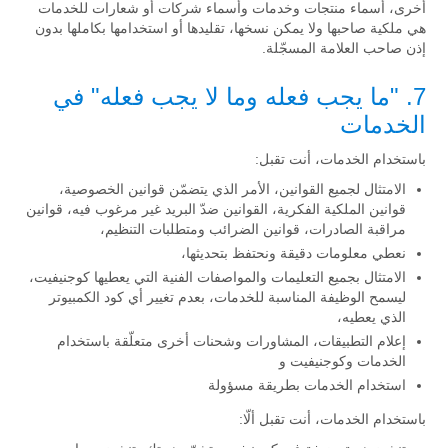
أخرى، أسماء منتجات وخدمات وأسماء شركات أو شعارات للخدمات
هي ملكية صاحبها ولا يمكن نسخها، تقليدها أو استخدامها بكاملها بدون
إذن صاحب العلامة المسجّلة.
7. "ما يجب فعله وما لا يجب فعله" في
الخدمات
باستخدام الخدمات، أنت تقبل:
الامتثال لجميع القوانين، الأمر الذي يتضمّن قوانين الخصوصية،
قوانين الملكية الفكرية، القوانين ضدّ البريد غير مرغوب فيه، قوانين
مراقبة الصادرات، قوانين الضرائب ومتطلبات التنظيم،
نعطي معلومات دقيقة ونحتفظ بتحديثها،
الامتثال بجميع التعليمات والمواصفات الفنية التي يعطيها كوجنيفيت،
ليسمح الوظيفة المناسبة للخدمات، بعدم تغيير أي كود الكمبيوتر
الذي يعطيه،
إعلام التطبيقات، المشاورات وشحنات أخرى متعلّقة باستخدام
الخدمات وكوجنيفيت و
استخدام الخدمات بطريقة مسؤولة
باستخدام الخدمات، أنت تقبل ألّا: