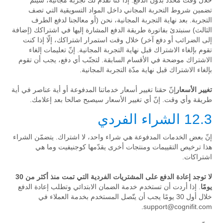
خلال وقت محدّد بدون الدفع. إذا كنا نقدّم لك تجربة مجانية، سيتم
تضمين شروط التحربة المجاني داخل المواد التسويقية التي تصف
التجربة. بعد نهاية التجربة المجانية، نحن (أو معالجنا لدفع الطرف
الثالث) سنبتدئ بفاتورة طريقة الدفع المشارة إليها في اشتراكك (إضافة
إلى الضرائب أو دفع آخر) خلال وقت استمرار اشتراكك، إلّا إذا كنت
تقوم بإلغاء الاشتراك قبل نهاية التجربة المجانية. إنّ تعليمات إلغاء
الاشتراك موضحة في الأقسام السابقة. لتجنّب أي دفع، يجب أن تقوم
بإلغاء الاشتراك قبل نهاية مدّة التجربة المجانية.
تغيير الأسعار
إنّ حقنا تغيير أسعار خدماتنا المدفوعة أو أية عناصر في أية
طريقة وأي وقت. إنّ أي تغيير الأسعار سيصبح صالحا بعد إعلامك.
12.3 الشراء الفردي
إنّ بعض الخدمات المدفوعة هي شراء واحد، لا اشتراك. يتضمّن الشراء
هذا ترخيص التقييمات ومنتجات أخرى يقدّمها كوجنيفيت وما هي
اشتراكات.
لا توجد إعادة الدفع على المشتريات الفردية التي تمت منذ أكثر من 30
يومًا
. إذا أردت أن تستخدم خدمة الضمان الابتدائي وتطلب إعادة الدفع
خلال أول 30 يومًا يجب أن يتّصل المستخدم بخدمة العملاء في
.
support@cognifit.com