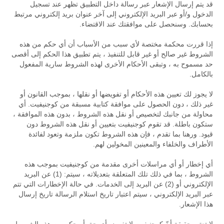
قد يتم إرسال الإشعار عبر رسالة داخل التطبيق تظهر عند تسجيل
الدخول و/أو عبر البريد الإلكتروني إلى آخر عنوان بريد إلكتروني مرتبط
بحسابك. وسنحصل على موافقتك عند الاقتضاء.
إذا قررت محكمة مختصة لأي سبب من الأسباب أن أي حكم من هذه
الشروط غير صالح أو غير قابل للتنفيذ ، يتم تطبيق هذا الحكم إلى أقصى
حد مسموح به ، وتبقى الأحكام الأخرى لهذه الشروط سارية المفعول
بالكامل.
لا يجوز لك تعيين هذه الأحكام أو تفويضها أو نقلها ، بموجب القانون أو
غير ذلك ، دون الحصول على موافقة كتابية مسبقة من كوجنيفيت. أي
محاولة من جانبك لتخصيص أو نقل هذه الشروط ، بدون هذه الموافقة ،
ستكون باطلة. قد تقوم كوجنيفيت بتعيين أو نقل هذه الشروط دون
قيود. ورهنا بما تقدم ، فإن هذه الشروط تكون ملزمة وتعود لفائدة
الأطراف والخلفاء والمعينين المخولين لهم.
أي إخطار أو أي مراسلات أخرى مقدمة من كوجنيفيت بموجب هذه
الشروط ، بما في ذلك تلك المتعلقة بتعديلاته ، سيتم: (1) عن البريد
الإلكتروني أو (2) عن البريد إلى الخدمات. في حالة الإخطارات التي تتم
عبر البريد الإلكتروني ، سيتم اعتبار تاريخ استلام الرسالة تاريخ إرسال
هذا الإشعار.