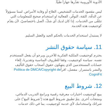
الأدوية الأوروبية تقدّرها جهازاً طبيّاً.
ليس مقصود الخدمات التشخيص، العلاج أو وقاية الأمراض. لسنا مسؤولاً
عن الدقّة، الثقة، التوفّر، الفعالية او استخدام صحيح للمعلومات التي
تتلقّى من الخدمات. إذا كان لديك أي شكّ، اتّصل باختصاصيّ، لأن يقدّم
كوجنيفيت هذه الخدمة.
لا يستبدل استخدام الخدمات بالحكم الجيد والعقل السليم.
11. سياسة حقوق النشر
يحترم كوجنيفيت الملكية الفكرية للآخرين ويرجو أن يفعل المستخدم
نفسه. سياسة كوجنيفيت، وفقا للظروف المناسبة وتقديرنا، إلغاء
حسابات المستخدمين الذي ينتهكون حقوق أصحاب حقوق التأليف
والنشر باستمرار. مفضل، اقرأ
Política de DMCA/Copyright de
CogniFit
12. شروط البيع
يبيع كوجنيفيت اختبارات معرفية رقمية وبرامج التدريب الدماغي،
ومنتجات أخرى. يتمّ تطبيق شروط البيع هذه ("شروط البيع") على
شرائك واستخدامك لأي خدمة كوجنيفيت، بما في ذلك خدمات