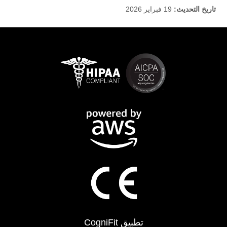
تاريخ التحديث:
19 فبراير 2026
تطبيق CogniFit