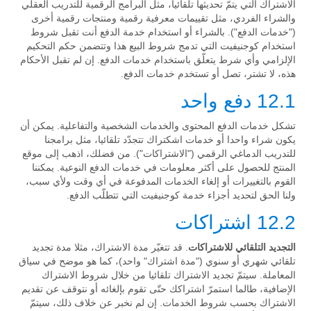
الاشتراك التي يتمّ تحديثها تلقائيا، مثل البرامج الرقمية للتدريب العقلي
والشراء الفردي، مثل تقييمات معرفية رقمية ومنتجات رقمية أخرى
("خدمات الدفع"). بالشراء أو استخدام خدمة الدفع أنت تقبل شروط
استخدام كوجنيفيت التي تدمج شروط البيع هذا وتتضمن حكم التحكيم
الإلزامي وأي شرط يتعلّق باستخدام خدمات الدفع. إن لم تقبل الأحكام
هذه، لا تشتر، تصل أو تستخدم خدمات الدفع.
12.1 دفع واحد
تشكل خدمات الدفع المحتوى والخدمات الشخصية والتفاعلية. يمكن أن
يكون شراء واحدا أو خدمات اشكتراك تتجدّد تلقائيا، مثل برامجنا
للتدريب الدماغي الرقمي ("الاشتراكات"). من فضلك، اذهب إلى موقع
المنتج للحصول على أكثر معلومات في خدمات الدفع النوعية. يمكننا
القوم بالتغييرات أو إلغاء الخدمات المدفوعة في أي وقت ولأي سبب،
ولنا الحق لتحديد أجزاء خدمة كوجنيفيت التي تتطلّب الدفع.
12.2 اشتراكات
التجديد التلقائي للاشتراكات
. قد تتغيّر مدة الاشتراك، مثلا مدة تجديد
تلقائي شهري أو سنوي ("مدة اشتراك" واحد)، كما هو موضح في سياق
المعاملة. سيتمّ تجديد الاشتراك تلقائيا من خلال شروط الاشتراك
الإضافية، طالما استمرّ اشتراكك حتّى تقوم بإلغائه أو نتوقف عن تقديم
الاشتراك بحسب شروط الخدمات. إن لم نخبر عن خلاف ذلك، سيتمّ