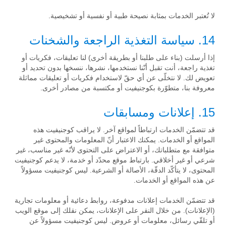
لا تُعتبر الخدمات بمثابة نصيحة طبية أو نفسية أو تشخيصية.
14. سياسة التغذية الراجعة والشخنات
إذا أرسلت (بناء على طلبنا أو بطريقة أخرى) لنا تعليقات، فكريات أو
تغذية راجعة، أنت تقبل أنّنا نستخدمها، نشرها، ننسخها بدون تحديد أو
تعويض لك. لا نتخلّى عن أي حقّ لاستخدام فكريات أو تعليقات مماثلة
معروفة بنا، متطوّرة بكوجنيفيت أو مكتسبة من مصادر أخرى.
15. إعلانات ومسابقات
قد تتضمّن الخدمات ارتباطاً لمواقع آخر. لا يراقب كوجنيفيت هذه
المواقع أو الخدمات. يمكنك الاعتبار أنّ المعلومات والمحتوى غير
متوافقة مع متطلباتك، أو الاعتراض على التحتوى لأنّه غير مناسب، غير
شرعي أو غير أخلاقي. بارتباط موقع محدّد أو خدمة، لا يدعم كوجنيفيت
المحتوى، لا يتأكّد الدقّة، الأصالة أو الشرعية. ليس كوجنيفيت مسؤولاً
عن هذه المواقع أو الخدمات.
قد تتضمّن الخدمات إعلانات مدفوعة، روابط دعائية أو معلومات تجارية
(الإعلانات). من خلال النقر على الإعلانات، يمكن نقلك إلى موقع الويب
أو تلقّي رسائل، معلومات أو عروض. ليس كوجنيفيت مسؤولاً عن