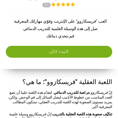
3.1
العب "فريسكازوو" على الإنترنت وقوّي مهاراتك المعرفية
صل إلى هذه الوسيلة العلمية للتدريب الدماغي
قم بتحدي دماغك
البدء الآن
اللعبة العقلية "فريسكازوو": ما هي؟
إنّ
فريسكازوو
هو
لعبة للتدريب الدماغي
. لتقدّم هذه اللعبة علينا أن نضع
العدد المناسب من خطوط الأنابيب ليصل السائل إلى فم الوحش. ولكن،
بمزيد مستوى الصعوبة لهذه اللعبة للتدريب العقلي، ستكون المطالب
المعرفية أكبر.
تتكيّف صعوبة هذه اللعبة العقلية بالتدريب
.
إنّ فريسكازوو
وسيلة علمية