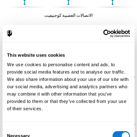
الاتصالات العصبية كوجنيفيت
ما هي المهارات المعرفية التي يمكنني
تحسّنها باللعبة العقلية "فريسكازوو"؟
This website uses cookies
إنّ المهارات المعرفية التي ننشّط باللعبة هذه لتدريب العقل
هي:
We use cookies to personalise content and ads, to
provide social media features and to analyse our traffic.
الإدراك المكاني:
لتقدّم هذه اللعبة للتدريب الدماغي
فريسكازوو
We also share information about your use of our site with
علينا أن نضع القطع بالاتّجاه الصحيح وفي المكان المناسب للخريطة.
our social media, advertising and analytics partners who
بممارسة هذه اللعبة نستخدم قدرتنا على الإدراك المكاني. إنّ تحسّن
may combine it with other information that you’ve
هذه المهارة المعرفية يساعدنا في فهم تنظيم البيئة، الأمر الذي
provided to them or that they’ve collected from your use
يسهّل الحركة والعلاقات مع المكان الذي حولنا ونسهّل، مثلاً،
الأنشطة التي تتطلّب الاتّجاه المكاني، مثل فهم خريطة، أو رموز
of their services.
وحتّى إجراء مهام يومية، مثل تنظيم مكتبنا أو عندما نركن السيارة.
التخطيط:
تتطلّب هذه اللعبة إنشاء الطريق الصحيح عقليّاً باختيار
Consent
القطع المناسبة في كلّ وقت. بإجراء هذا التمرين، ندرّب وننشّط
Necessary
قدرة التخطيط. إنّ تحسّن هذه القدرة المعرفية يسمح لنا التنظيم في