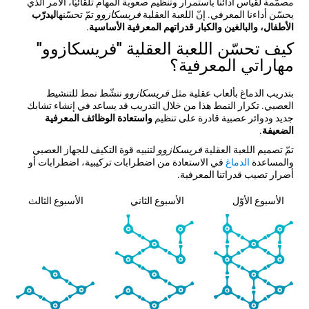
مصمّمة لقياس أدائنا باستمرار وتنظيم صعوبة المهام تلقائيّاً، الأمر الذي
يحسّن أداءنا المعرفي. إنّ اللعبة العقلية
فريسكازوو
تمّ تحسّنها
ليدرّب
الأطفال، والبالغين والكبار قدراتهم المعرفية الأساسية
.
كيف تحسّن اللعبة العقلية "فريسكازوو"
مهاراتي المعرفية؟
بتدريب الدماغ بألعاب عقلية مثل
فريسكازوو
ننشّط نمط للتنشيط
العصبي. تكرار النمط هذا من خلال التدريب قد يساعد في إنشاء تشابك
جديد ودوائر عصبية قادرة على تنظيم
واستعادة الوظائف المعرفية
الضعيفة
.
تمّ تصميم اللعبة العقلية
فريسكازوو
لتنبيه قوة التكيف للجهاز العصبي
والمساعدة
الدماغ
في الاستعادة من اضطرابات تركيبية، اضطرابات أو
أضرار تصيب قدراتنا المعرفية.
الأسبوع الأوّل
الأسبوع الثاني
الأسبوع الثالث