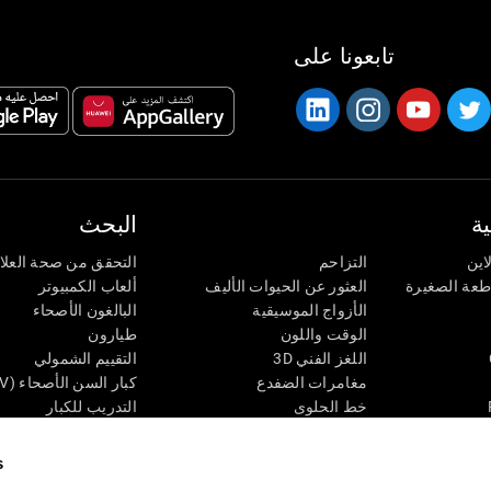
تابعونا على
ة
البحث
اين
التزاحم
التحقق من صحة العلا
اطعة الصغيرة
العثور عن الحيوات الأليف
ألعاب الكمبيوتر
الأزواج الموسيقية
البالغون الأصحاء
الوقت واللون
طيارون
اللغز الفني 3D
التقييم الشمولي
مغامرات الضفدع
كبار السن الأصحاء (iTV)
خط الحلوى
التدريب للكبار
لغز
الحالة المعرفية عند ال
الأرقام
المراجعة المستمرة
s
طعة البصرية
لون النحلة
تصنيف SG4D