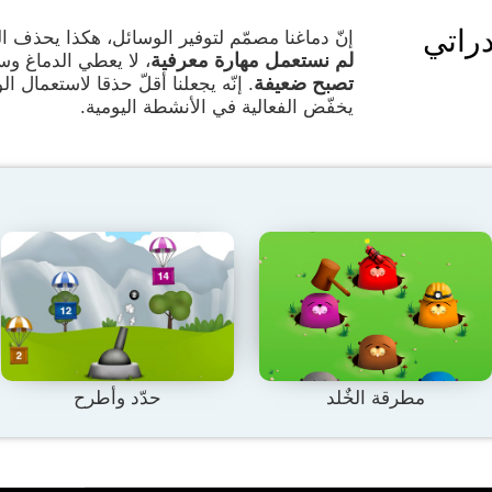
راتي
إنّ دماغنا مصمّم لتوفير الوسائل، هكذا يحذف ا
لم نستعمل مهارة معرفية
، لا يعطي الدماغ وس
تصبح ضعيفة
. إنّه يجعلنا أقلّ حذقا لاستعمال ا
يخفّض الفعالية في الأنشطة اليومية.
مطرقة الخٌلد
حدّد وأطرح