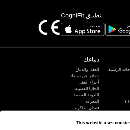
تطبيق CogniFit
دماغك
جات الرقمية
العقل والدماغ
حقائق عن دماغك
أجزاء العقل
الخلايا العصبية
اللدونة العصبية
المعرفة
فقدان الذاكرة
كبار
الإعاقة الذهنية
وظائف ذهنية
This website uses cookie
الأعمال التنفيذيّة