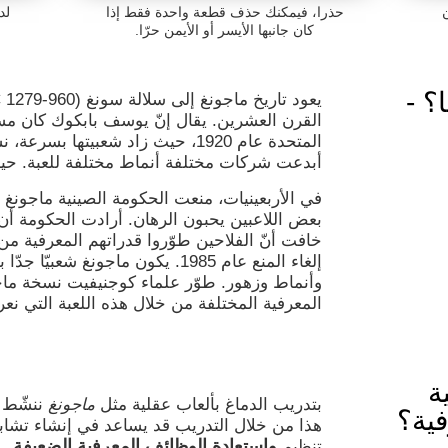
حذرا، فيمكنك حذف قطعة واحدة فقط إذا
لد
كان جانبها الأيسر أو الأيمن حرّا.
؟ -
القرن العشرين. يقال إنّ يوسف بابكوك كان مسؤ
المتحدة عام 1920، حيث زاد شعبيته
أبدعت شركات مختلفة أنماط مختلفة للعبة. حينئذ 
في الأربعينيات، منعت الحكومة الصينية ماجونغ لأن
بعض اللاعبين يحبون الرهان. أرادت الحكومة أن 
خافت أنّ الفلاحين طوّروا قدراتهم المعرفية من 
إلغاء المنع عام 1985. يكون ماجونغ
وأنماط وزهور. طوّر علماء كوجنيفيت نسخة ما
المعرفية المختلفة من خلال هذه اللعبة التي نعرفه
ة
بتدريب الدماغ بألعاب عقلية مثل
ماجونغ
ننشّط ن
فية؟
هذا من خلال التدريب قد يساعد في إنشاء تشاب
واستعادة الوظائف المعرفية الضعيفة
تنظيم
.