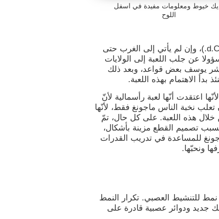
يك خيوط ومعلومات مفيدة في اسفل
اللوح
يعود تاريخ ماجونغ إلى سلالة سونغ (960-1279 d.C.)، وإن لم يأتي إلى الغرب حتى
ولا عن جلب اللعبة إلى الولايات
ا بسرعة، نشر يوسف بعض قواعد، وبعد ذلك
بدأ الاهتمام بهذه اللعبة.
ّها اعتقدت أنّها لعبة رأسمالية لأنّ
تعلب نخبة الناس ماجونغ فقط، لأنّها
خلال هذه اللعبة. على كل حال، تمّ
 شعبيّا جدّا بسبب تصميم القطع مزينة بأشكال،
جونغ للمساعدة في تدريب القدرات
ا ونحبّها.
مط للتنشيط العصبي. تكرار النمط
ك جديد ودوائر عصبية قادرة على