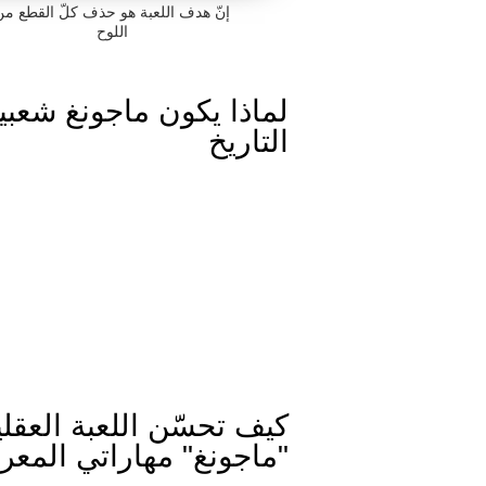
إنّ هدف اللعبة هو حذف كلّ القطع من
اللوح
لماذا يكون ماجونغ شعبيا
التاريخ
كيف تحسّن اللعبة العقلي
"ماجونغ" مهاراتي المعر