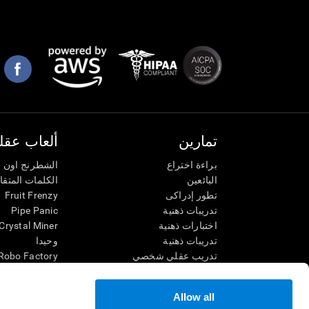
تمارين
ألعاب عقلي
براءة اختراع
الشطرنج اون ل
البائعين
الكلمات المتق
تطور إدراكى
Fruit Frenzy
تدريبات ذهنية
Pipe Panic
اختبارات ذهنية
Crystal Miner
تدريبات ذهنية
وحيدا
تدريب عقلي شخصي
Robo Factory
تدريب ذهنى
Ant Escape
العاب الرياضيات الممتعة
يقودني للجنون
Allow all
فهم القراءة
الكلمات المتقا