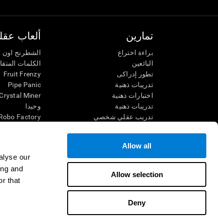
تمارين
ألعاب عقلي
براءة اختراع
الشطرنج اون ل
البائعين
الكلمات المتق
تطور إدراكى
Fruit Frenzy
تدريبات ذهنية
Pipe Panic
اختبارات ذهنية
Crystal Miner
تدريبات ذهنية
وحيدا
تدريب عقلي شخصي
Robo Factory
تدريب ذهنى
Ant Escape
العاب الرياضيات الممتعة
يقودني للجنون
Allow all
فهم القراءة
الكلمات المتقا
alyse our
الأطفال الموهوبون
قم بالمطابقة
ing and
معارك الدماغ
فوضى الرياضي
Allow selection
r that
اختبار الذكاء
سباق الرخام
التنس الموسي
Deny