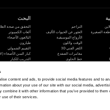
ة
البحث
اين
التزاحم
التحقق من صحة العلا
اطعة الصغيرة
العثور عن الحيوات الأليف
ألعاب الكمبيوتر
الأزواج الموسيقية
البالغون الأصحاء
الوقت واللون
طيارون
اللغز الفني 3D
التقييم الشمولي
مغامرات الضفدع
كبار السن الأصحاء (iTV)
خط الحلوى
التدريب للكبار
لغز
الحالة المعرفية عند ال
الأرقام
المراجعة المستمرة
s
طعة البصرية
لون النحلة
تصنيف SG4D
ise content and ads, to provide social media features and to an
اللعبة العقلية: تفجير البالونات
rmation about your use of our site with our social media, advertis
ات
ألعاب الذكاء
 combine it with other information that you’ve provided to them o
ألعاب اون لاين من آجل الذاكرة
قي
ألعاب عقلية
 use of their services.