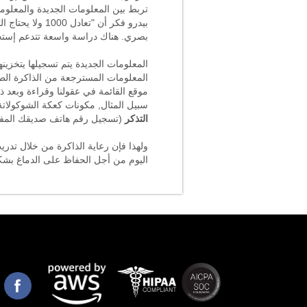
تربط بين المعلومات الجديدة والمعلوما
بيدرو فكر أن "تعادل 1000 ولا يحتاج التذكر لهذا سأتذكر كتسلسل 7,8,9 ". وهناك استراتيجية أخرى وهي
بصري. هناك دراسة واسعة تتدعم إست
المعلومات الجديدة يتم تسجيلها يتخزي
المعلومات المسترجعة من الذاكرة الطوي
موقع القائمة في عقولنا وقراءة وبعد ذ
سبيل المثال, مكونات كعكة الشوكولات
التذكر
(تسجيل رقم هاتف صديقك المفض
ولهذا فإن رعاية الذاكرة من خلال تدريب
اليوم من أجل الحفاظ على الدماغ بشك