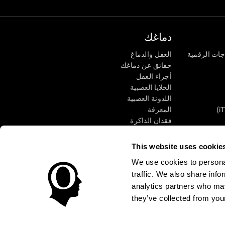
دماغك
جات الرقمية
العقل والدماغ
حقائق عن دماغك
أجزاء العقل
الخلايا العصبية
اللدونة العصبية
المعرفة
فقدان الذاكرة
كبار
الإعاقة الذهنية
وظائف ذهنية
This website uses cookie
الأعمال التنفيذيّة
We use cookies to personal
الإدراك الحسى
traffic. We also share info
الانتباه
analytics partners who may
they’ve collected from your