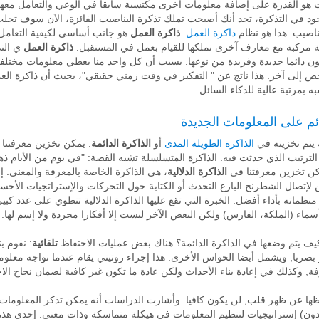
ت هو القدرة على إضافة معلومات أخرى مكتسبة سابقا في الوعي والتعامل معها. 
جود في التذكرة، تجد أنك أصبحت تملك تذكرة اليناصيب الفائزة، الآن سوف تجل
ناصيب. هذا هو نظام
ذاكرة العمل
.
ذاكرة العمل
هو جانب أساسي لكيفية التعامل م
ة مركبة مع معارف آخرى نملكها للقيام بعمل في المستقبل.
ذاكرة العمل
ي التي
ن دائما جديدة وفريدة من نوعها. بسبب أن كل واحد منا يعطي معلومات مختلفة
إلى آخر. هذا ناتج عن " التفكير في وقت زمني حقيقي"، بحيث أن ذاكرة العمل
 بمرتبة عالية للذكاء السائل.
ائم على المعلومات الجديدة
 يتم تخزينه في
الذاكرة الطويلة المدى
أو
الذاكرة الدائمة
. يمكن تخزين معرفتنا
رتيب الذي حدثت فيه. الذاكرة المتسلسلة تشبه القصة: "في يوم من الأيام ذهبن
ن تخزين معرفتنا في
الذاكرة الدلالية
، هي الذاكرة الخاصة بالمعرفة والمعنى. إنه
 لإتصال الشطرنج البارع التحدث أو الكتابة حول التحركات والإستراتجيات الأحس
ظماته بأداء أفضل. الخبرة التي تقع عليها الذاكرة الدلالية تنطوي على عدد كبير 
سماء (الملكة، الفارس) ولكن البعض الآخر ليست إلا أفكارا مجردة ولا إسم لها.
يف يتم وضعها في الذاكرة الدائمة؟ هناك بعض عمليات الاحتفاظ
تلقائية
: نقوم ب
صريا, ويشمل أيضا الحواس الأخرى. هذا إجراء روتيني يقام عندما نواجه معلومات
, وكذلك في إعادة بناء الأحداث ولكن عادة ما تكون غير كافية لضمان نجاح الاحت
ها عن ظهر قلب, لن يكون كافيا. وأشارت الدراسات أنه يمكن تذكر المعلومات 
ن) إستراتيجيات لتنظيم المعلومات في هيكلة متماسكة وذات معنى. إحدى هذه