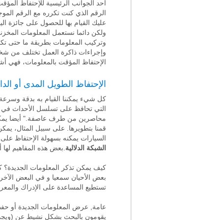
أحد الجوانب الرئيسية للإحتفاظ المؤق
الرقم الذي كنت تكرره مع الرقم المو
عليك القيام بها للحصول على جائزة الي
ولكن دائما نستعمل المعلومات المخزن
وتركيب المعلومات بطريقة ما حتى تكو
وإجراءات ذاكرة العمل تختلف من شخص 
الإحتفاظ المؤقت بالمعلومات، فهي أشبه
الإحتفاظ الطويل المدى أو الد
كل شيء يمكننا القيام به بدقة وسرعة
التي تحافظ على تسلسل الأحداث في الت
محاصرين من طرف عاصفة." أيضا يمك
قمنا بتطويرها. على سبيل المثال، يمكن
السيارات يمكنه بسهولة الإحتفاظ على من
الشبكة الدلالية
.بعض هذه المفاهيم لها أ
كيف يمكن تذكر المعلومات الجديدة؟ ك
بعض الأحيان سمعيا و في البعض الآخر ب
تستطيع المساعدة على الإدراك والمعرفة
عامة, عرض المعلومات الجديدة أو حفظ
يقومون بالبحث بشكل نشيط عن (ويجدو