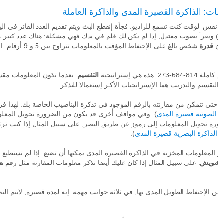
ت: الذاكرة القصيرة المدى والذاكرة العاملة
 نفس الوقت كنت تسمع للراديو. فجأة إنقطع البث ويتم تقديم العدد الفائز في ال
ن
قدرة
شخص بالغ على الإحتف
ي إستراتيجية
التقسيم
. بعدما تكون المعلومات مقس
التقسيم والتدريب هما الإستراتجيات الأكثر إستعمالا للتذكر.
تى تتمكن من مقارنته بالرقم الموجود في تذكرة اليناصيب الخاصة بك. لهذا فر
الصوتية قصيرة المدى
). وفي مواقف أخرى قد يكون من الضرورة تحويل المعلو
 تحويل المعلومات إلى رموز عن طريق البصر, على سبيل المثال إذا كنت تر
لذاكرة البصرية قصيرة المدى
).
لمعلومات المخزنة في الذاكرة القصيرة المدى يمكنها أن تضيع. إذا لم تستطيع ا
شويش
. على سبيل المثال إذا كان عليك أيضا تذكر معلومات المقارنة مثل رقم ه
الإحتفاظ الطويل المدى بها, في ثلاثة جوانب مهمة: إنه لمدة قصيرة, لايتم التح