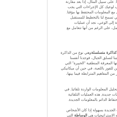
على سبيل المثال، إذا بعد مقارنة
ب لوعيك كل الإجراءات التي يجب
ع المعلومات المحتفظ بها مؤقتا.
 تسمح لنا بالتخطيط للمستقبل
 إلى الوعي، نجد أن عمليات
، على الرغم من أنها تتعامل مع
كذاكرة متسلسلة
وهي نوع من الذاكرة
ا لتسلق الجبال، فوجدنا أنفسنا
ا المعرفة المنطقية "الخبيرة" التي
ن للفوز باللعبة، في حين أن ميكانيكي
من المفاهيم المترابطة فيما بينها،
تحليل المعلومات الواردة تلقائيا, في
 جديدة, هذه العمليات التلقائية
فاظ الدائم بالمعلومات الجديدة.
الجديدة بسهولة إذا كان الأشخاص
 الإستراتيجيات هي
الوساطة
التي