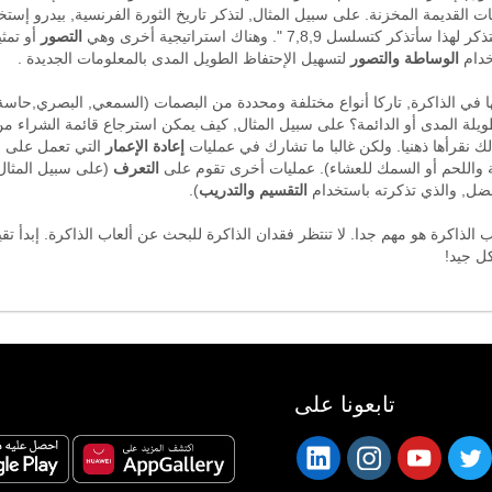
ت القديمة المخزنة. على سبيل المثال, لتذكر تاريخ الثورة الفرنسية, بيدرو إست
التصور
أو تمث
خدام
الوساطة
والتصور
لتسهيل الإحتفاظ الطويل المدى بالمعلومات الجديدة .
نها في الذاكرة, تاركا أنواع مختلفة ومحددة من البصمات (السمعي, البصري,حاس
لة المدى أو الدائمة؟ على سبيل المثال, كيف يمكن استرجاع قائمة الشراء من ال
لك نقرأها ذهنيا. ولكن غالبا ما تشارك في عمليات
إعادة الإعمار
التي تعمل على أ
ة واللحم أو السمك للعشاء). عمليات أخرى تقوم على
التعرف
(على سبيل المثال
ل, والذي تذكرته باستخدام
التقسيم
والتدريب
).
 الذاكرة هو مهم جدا. لا تنتظر فقدان الذاكرة للبحث عن ألعاب الذاكرة. إبدأ تق
ل جيد!
تابعونا على