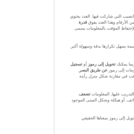
يانصيب التي شاركت فيها. العدد يحتوي
قدرة
اظ المؤقت بالمعلومات تتراوح بين 5 و 9 أرقام. الإحتفاظ المؤقت بالمعلومات يسمى
مة يسهل تكرارها بدقة وسهولة أكبر.
بما يمكنك
تحويل إلى رموز
أو
تسجيل
مات إلى رموز
عن طريق البصر
,
غب في مقارنة شكل منزل رأيته
لتدريب عليها, المعلومات
تضعف
.
اتف, أو هيكلة وشكل المبنى الموجود
ويل إلى رموز بمعناها الحقيقي