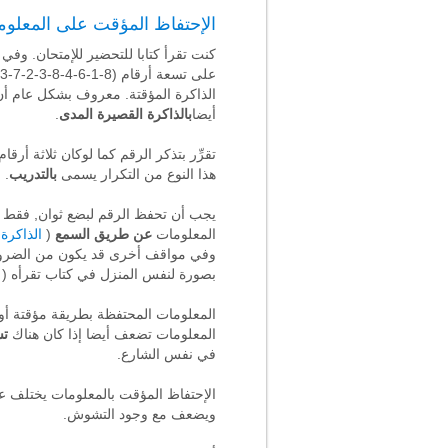
الإحتفاظ المؤقت على المعلوما
كنت تقرأ كتابا للتحضير للإمتحان. وفي
على تسعة أرقام (8-1-6-4-8-3-2-7-3) ويقرأ بصوت معتدل, إذا لم يكن لك قلم في يدك فهي مشكلة: هناك عدد كبير من الأرقام وهذا العدد يفوق
الذاكرة المؤقتة. معروف بشكل عام أ
أيضا
بالذاكرة القصيرة المدى
.
تقرِّر بتذكر الرقم كما لوكان ثلاثة أرقام كاملة 814-684-273. هذه ه
هذا النوع من التكرار يسمى
بالتدريب
. 
يجب أن تحفظ الرقم لبضع ثوان, فقط ح
المعلومات
عن طريق السمع
(
الذاكرة 
وفي مواقف أخرى قد يكون من الضرورة
بصورة لنفس المنزل في كتاب تقرأه (
ا
المعلومات المحتفظة بطريقة مؤقتة أو ا
المعلومات تضعف أيضا إذا كان هناك
ت
في نفس الشارع.
الإحتفاظ المؤقت بالمعلومات يختلف عن 
ويضعف مع وجود التشوش.