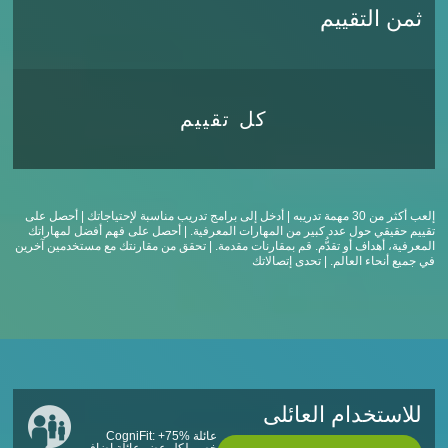
ثمن التقييم
كل تقييم
إلعب أكثر من 30 مهمة تدريبه | أدخل إلى برامج تدريب مناسبة لإحتياجاتك | أحصل على
تقييم حقيقي حول عدد كبير من المهارات المعرفية. | أحصل على فهم أفضل لمهاراتك
المعرفية، أهداف أو تقدُّم. قم بمقارنات مقدمة. | تحقق من مقارنتك مع مستخدمين آخرين
في جميع أنحاء العالم. | تحدى إتصالاتك
للاستخدام العائلى
عائلة CogniFit: +75%