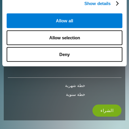
Show details
الشراء
Allow all
للمحترفين
أضف شعارك
Allow selection
أدر فريقك
إنشاء تدريب مخصص
احصل على خصم 10٪ على جميع تراخيص التقييم والتدريب المستقبلية!
Deny
2 FREE licenses so you can get started
خطة شهرية
خطة سنوية
الشراء