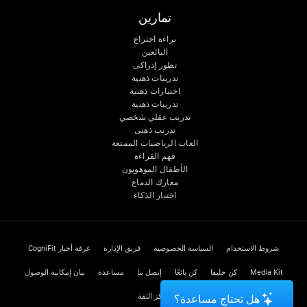
تمارين
براءة اختراع
البائعين
تطور إدراكى
تدريبات ذهنية
اختبارات ذهنية
تدريبات ذهنية
تدريب عقلي شخصي
تدريب ذهنى
العاب الرياضيات الممتعة
فهم القراءة
الأطفال الموهوبون
معارك الدماغ
اختبار الذكاء
شروط الاستخدام
السياسة الخصوصية
فريق الإدارة
غرفة أخبار CogniFit
Media Kit
كن حليفا
كن بائعًا
إتصل بنا
مساعدة
بيان إمكانية الوصول
مركز الثقة
هل تحتاج مساعدة؟