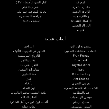
المعرفة
كبار السن الأصحاء (iTV)
فقدان الذاكرة
التدريب للكبار
الإعاقة الذهنية
الحالة المعرفية عند الكبار
وظائف ذهنية
المراجعة المستمرة
الأعمال التنفيذيّة
تصنيف SG4D
الإدراك الحسى
الانتباه
ألعاب عقلية
الشطرنج اون لاين
التزاحم
الكلمات المتقاطعة الصغيرة
العثور عن الحيوات الأليف
Fruit Frenzy
الأزواج الموسيقية
Pipe Panic
الوقت واللون
Crystal Miner
اللغز الفني 3D
وحيدا
مغامرات الضفدع
Robo Factory
خط الحلوى
Ant Escape
لغز
يقودني للجنون
الأرقام
الكلمات المتقاطعة البصرية
لون النحلة
قم بالمطابقة
اللعبة العقلية: تفجير البالونات
فوضى الرياضيات
ألعاب الذكاء
سباق الرخام
ألعاب اون لاين من آجل الذاكرة
التنس الموسيقي
ألعاب عقلية