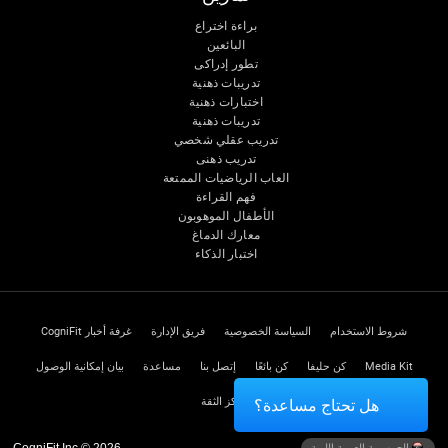
براءة اختراع
البائعين
تطور إدراكى
تدريبات ذهنية
اختبارات ذهنية
تدريبات ذهنية
تدريب عقلي شخصي
تدريب ذهنى
العاب الرياضيات الممتعة
فهم القراءة
الأطفال الموهوبون
معارك الدماغ
اختبار الذكاء
شروط الاستخدام
السياسة الخصوصية
فريق الإدارة
غرفة أخبار CogniFit
Media Kit
كن حليفا
كن بائعًا
إتصل بنا
مساعدة
بيان إمكانية الوصول
مركز الثقة
هل تحتاج مساعدة؟
CogniFit Inc © 2026
الجمهورية العربية الليبية