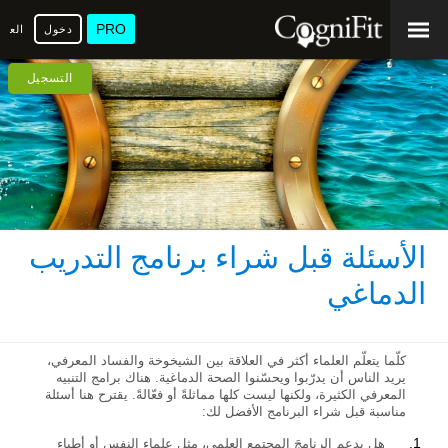
PRO
دخول
العرب
التسجيل
الأسئلة قبل شراء برنامج التدريب
الدماغي
كلّما يتعلّم العلماء أكثر في العلاقة بين الشيخوخة والفساد المعرفي،
يريد الناس أن يدرّبوا ويحسّنوا الصحة الدماغية. هناك برامج التنبيه
المعرفي الكثيرة، ولكنها ليست كلها مماثلةً أو فعّالةً. يقترح هنا أسئلة
مناسبة قبل شراء البرنامج الأفضل لك:
هل يدعم الرنامجَ المجتمع العلمي، مثل علماء النفس أو أطباء