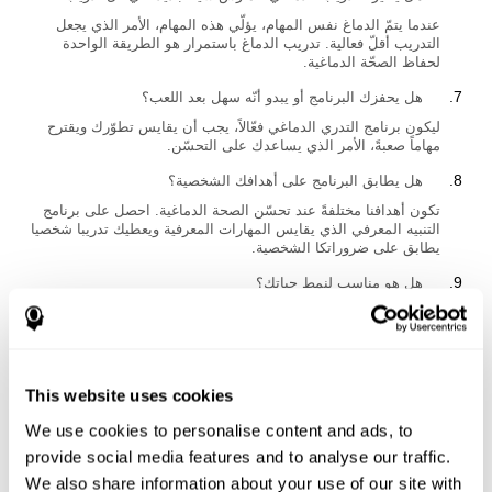
عندما يتمّ الدماغ نفس المهام، يؤلّي هذه المهام، الأمر الذي يجعل
التدريب أقلّ فعالية. تدريب الدماغ باستمرار هو الطريقة الواحدة
لحفاظ الصحّة الدماغية.
هل يحفزك البرنامج أو يبدو أنّه سهل بعد اللعب؟
ليكون برنامج التدري الدماغي فعّالاً، يجب أن يقايس تطوّرك ويقترح
مهاماً صعبةً، الأمر الذي يساعدك على التحسّن.
هل يطابق البرنامج على أهدافك الشخصية؟
تكون أهدافنا مختلفةً عند تحسّن الصحة الدماغية. احصل على برنامج
التنبيه المعرفي الذي يقايس المهارات المعرفية ويعطيك تدريبا شخصيا
يطابق على ضروراتكا الشخصية.
هل هو مناسب لنمط حياتك؟
تكون نتائج بعض برامج التدريب لدماغي قصيرة المدى، وهي صعبة
الحفاظ وغير مفيدة. يجب أن تختار برنامجاً يقيّمك ويطابق على
الضرورات والتعلّم.
This website uses cookies
هل كنتَ مستعدّاً للبدء أو سيكون البرنامج مزعجاً؟
We use cookies to personalise content and ads, to
يخفّض القلق المفرّط ابتداع الخلايا العصبية. برنامج التدريب الدماغي
الأفضل هو البرنامج الذي يعطيك تدريبا شخصية ويطابق على ضروراتك
provide social media features and to analyse our traffic.
كلّما تدرّب.
We also share information about your use of our site with