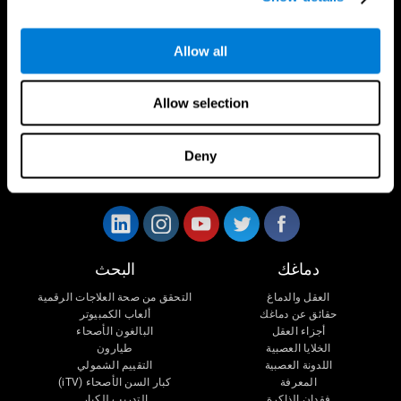
Allow all
Allow selection
Deny
تابعونا على
دماغك
البحث
العقل والدماغ
التحقق من صحة العلاجات الرقمية
حقائق عن دماغك
ألعاب الكمبيوتر
أجزاء العقل
البالغون الأصحاء
الخلايا العصبية
طيارون
اللدونة العصبية
التقييم الشمولي
المعرفة
كبار السن الأصحاء (iTV)
فقدان الذاكرة
التدريب للكبار