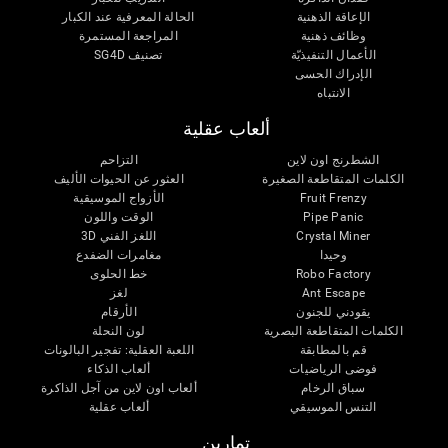
الإعاقة الذهنية
الحالة المعرفية عند الكبار
وظائف ذهنية
المراجعة المستمرة
الأعمال التنفيذيّة
تصنيف SG4D
الإدراك الحسى
الانتباه
ألعاب عقلية
الشطرنج اون لاين
التزاحم
الكلمات المتقاطعة الصغيرة
العثور عن الحيوات الأليف
Fruit Frenzy
الأزواج الموسيقية
Pipe Panic
الوقت واللون
Crystal Miner
اللغز الفني 3D
وحيدا
مغامرات الضفدع
Robo Factory
خط الحلوى
Ant Escape
لغز
يقودني للجنون
الأرقام
الكلمات المتقاطعة البصرية
لون النحلة
قم بالمطابقة
اللعبة العقلية: تفجير البالونات
فوضى الرياضيات
ألعاب الذكاء
سباق الرخام
ألعاب اون لاين من آجل الذاكرة
التنس الموسيقي
ألعاب عقلية
تمارين