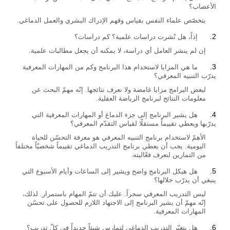
الأعصاب؟
يتخصّص علماء النفس بقياس وفهم الإدراك البشري والعمل الدماغي.
إذاً، هل نُشرت دراسات علمية؟ كم دراسات؟
إن لم ينشر العامل أي دراسة، لا يمكنه أن يجعل مطالبات علمية.
ما هي المزايا لاستخدام هذا البرنامج وكم من المهارات المعرفية
يدرّب التنبيه المعرفي؟
لبعض البرامج مزايا غامضة ولا نعرف نتائجها. إنّه مهمّ البحث عن
معلومات النتائج لبرنامج الرياضة العقلية.
هل يشير البرنامج إلى جزء الدماغ أو المهارات المعرفية التي
يدرّبها ويعطي تقييماً مستقلّا لقياس التقدّم المعرفي؟
الأهمّ لاستخدام برنامج التنبيه المعرفي هو معرفة التحسّن للحياة
اليومية. يجب أن يعطي برنامج التدريب الدماغي تقييماً شخصيّاً مختلفاً
من التمارين لنعرف فعّاليته.
هل هيكل البرنامج واضح ويشير إلى الساعات وأيام الأسبوع التي
ينبغي أن يدرّب خلالها؟
ليس التدريب المعرفي سحراً. عليك أن تتمّ المهام باستمرار. لذلك،
إنّه مهمّ أن يشير البرنامج إلى الاجتهاد اللازم للحصول على تحسّن
المهارات المعرفية.
هل يتغيّر التدريب الدماغي لتمارس شيئاً جديداً في كلّ تدريب؟