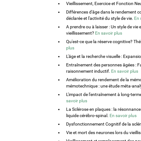
Vieillissement, Exercice et Fonction N
Différences d'âge dans le rendement co
déclarée et l'activité du style de vie.
En 
A prendre ou à laisser : Un style de vi
vieillissement?
En savoir plus
Qu'est-ce que la réserve cognitive? Th
plus
L'âge et la recherche visuelle : Expansi
Entraînement des personnes âgées : Fact
raisonnement inductif.
En savoir plus
Amélioration du rendement de la mémoi
mémotechnique : une étude méta-anal
L'impact de l'entraînement à long-ter
savoir plus
La Sclérose en plaques : la résonnance
liquide cérébro-spinal.
En savoir plus
Dysfonctionnement Cognitif de la sclé
Vie et mort des neurones lors du vieill
Vieillissement et remplacement des ne