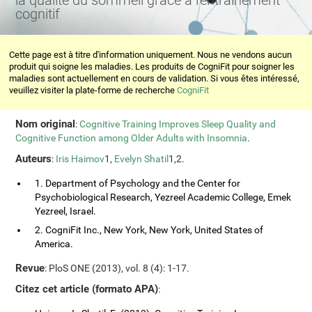
la qualité du sommeil grâce à l'entraînement
cognitif
Cette page est à titre d'information uniquement. Nous ne vendons aucun
produit qui soigne les maladies. Les produits de CogniFit pour soigner les
maladies sont actuellement en cours de validation. Si vous êtes intéressé,
veuillez visiter la plate-forme de recherche
CogniFit
Nom original
:
Cognitive Training Improves Sleep Quality and
Cognitive Function among Older Adults with Insomnia
.
Auteurs
:
Iris Haimov
1,
Evelyn Shatil
1,2.
1. Department of Psychology and the Center for
Psychobiological Research, Yezreel Academic College, Emek
Yezreel, Israel.
2. CogniFit Inc., New York, New York, United States of
America.
Revue
: PloS ONE (2013), vol. 8 (4): 1-17.
Citez cet article (formato APA)
: