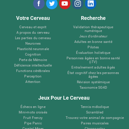
Votre Cerveau
Recherche
Cerveau et esprit
Validation thérapeutique
numérique
A propos du cerveau
Jeux d'ordinateur
Les parties du cerveau
Adultes en bonne santé
Neurones
Pilotes
Plasticité neuronale
Évaluation holistique
Cognition
Personnes âgées en bonne santé
Perte de Mémoire
(iTV)
Déficience intellectuelle
Entraînement adultes âgés
Functions cérébrales
État cognitif chez les personnes
Perception
âgées
Attention
Révision systémique
Taxonomie SG4D
Jeux Pour Le Cerveau
Échecs en ligne
Tennis mélodique
Mini-mots croisés
Scrambled
Fruit Frenzy
Trouvez votre animal de compagnie
Pipe Panic
Paires musicales
Crystal Miner
Chronocolor