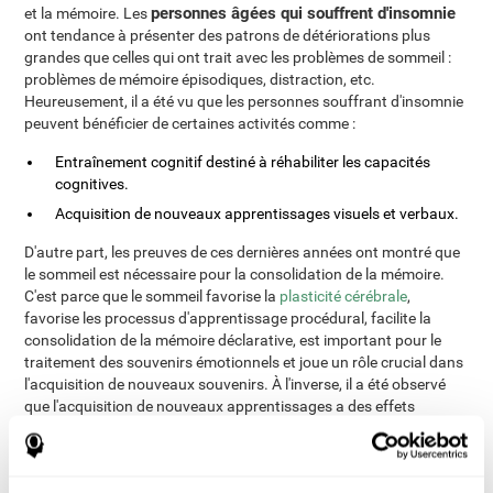
personnes âgées qui souffrent d'insomnie
et la mémoire. Les
ont tendance à présenter des patrons de détériorations plus
grandes que celles qui ont trait avec les problèmes de sommeil :
problèmes de mémoire épisodiques, distraction, etc.
Heureusement, il a été vu que les personnes souffrant d'insomnie
peuvent bénéficier de certaines activités comme :
Entraînement cognitif destiné à réhabiliter les capacités
cognitives.
Acquisition de nouveaux apprentissages visuels et verbaux.
D'autre part, les preuves de ces dernières années ont montré que
le sommeil est nécessaire pour la consolidation de la mémoire.
C'est parce que le sommeil favorise la
plasticité cérébrale
,
favorise les processus d'apprentissage procédural, facilite la
consolidation de la mémoire déclarative, est important pour le
traitement des souvenirs émotionnels et joue un rôle crucial dans
l'acquisition de nouveaux souvenirs. À l'inverse, il a été observé
que l'acquisition de nouveaux apprentissages a des effets
positifs sur la structure du sommeil. Après l'apprentissage, la
proportion de sommeil REM augmente, les mouvements rapides
des yeux augmentent pendant cette phase, l'activité des ondes