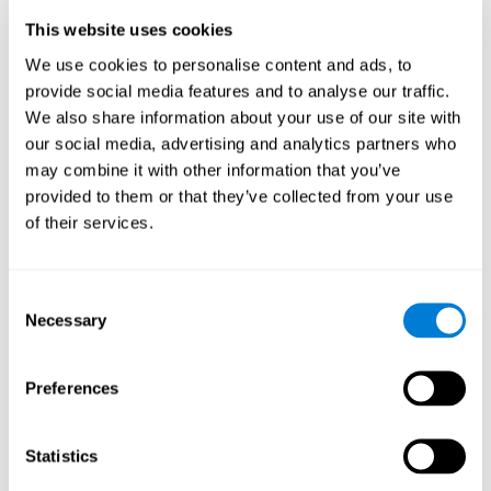
lentes augmente, la durée du sommeil augmente, tout comme le
nombre et la densité des fuseaux du sommeil.
This website uses cookies
Il est donc raisonnable de supposer qu'un nouvel apprentissage
We use cookies to personalise content and ads, to
entraînement cognitif adéquat peut aider
venant d'un
à:
provide social media features and to analyse our traffic.
We also share information about your use of our site with
Changer la structure du sommeil
our social media, advertising and analytics partners who
Améliorer la qualité du sommeil.
may combine it with other information that you’ve
Améliorer l'état cognitif
provided to them or that they’ve collected from your use
Méthodologie
of their services.
Conception de l'étude
Un essai clinique comparatif randomisé d'une durée de 11
Consent
semaines a été mené chez des personnes âgées indépendantes
Necessary
Selection
atteintes d'insomnie en utilisant un modèle à deux groupes:
intervention avec CogniFit
non-
(groupe expérimental) et
spécifique
(groupe témoin).
Preferences
Une mesure de l'état cognitif des participants a été effectuée
avant le début de l'entraînement et une autre à la fin de
Statistics
l'entraînement. Pour ce faire, on a utilisé l'outil
batteries
d'évaluation de CogniFit
. Un assistant de recherche est venu chez