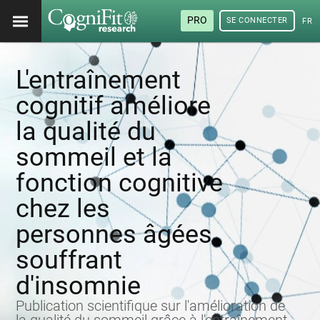
PRO
SE CONNECTER
FRA
L'entraînement
cognitif améliore
la qualité du
sommeil et la
fonction cognitive
chez les
personnes âgées
souffrant
d'insomnie
Publication scientifique sur l'amélioration de