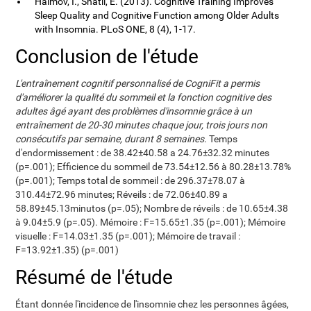
Haimov, I., Shatil, E. (2013). Cognitive Training Improves
Sleep Quality and Cognitive Function among Older Adults
with Insomnia. PLoS ONE, 8 (4), 1-17.
Conclusion de l'étude
L'entraînement cognitif personnalisé de CogniFit a permis
d'améliorer la qualité du sommeil et la fonction cognitive des
adultes âgé ayant des problèmes d'insomnie grâce à un
entraînement de 20-30 minutes chaque jour, trois jours non
consécutifs par semaine, durant 8 semaines
. Temps
d'endormissement : de 38.42±40.58 a 24.76±32.32 minutes
(p=.001); Efficience du sommeil de 73.54±12.56 à 80.28±13.78%
(p=.001); Temps total de sommeil : de 296.37±78.07 à
310.44±72.96 minutes; Réveils : de 72.06±40.89 a
58.89±45.13minutos (p=.05); Nombre de réveils : de 10.65±4.38
à 9.04±5.9 (p=.05). Mémoire : F=15.65±1.35 (p=.001); Mémoire
visuelle : F=14.03±1.35 (p=.001); Mémoire de travail :
F=13.92±1.35) (p=.001)
Résumé de l'étude
Étant donnée l'incidence de l'insomnie chez les personnes âgées,