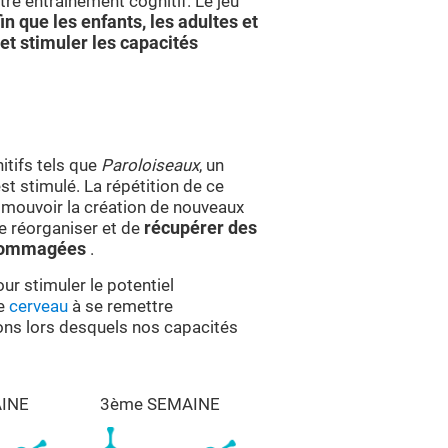
re entraînement cognitif. Le jeu
in que les enfants, les adultes et
et stimuler les capacités
itifs tels que
Paroloiseaux
, un
t stimulé. La répétition de ce
omouvoir la création de nouveaux
e réorganiser et de
récupérer des
endommagées
.
ur stimuler le potentiel
le
cerveau
à se remettre
sions lors desquels nos capacités
INE
3ème SEMAINE