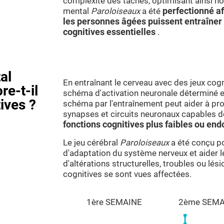
complexité des tâches, optimisant ainsi not
mental
Paroloiseaux
a été
perfectionné af
les personnes âgées puissent entraîner 
cognitives essentielles
.
al
En entraînant le cerveau avec des jeux cogn
re-t-il
schéma d'activation neuronale déterminé es
ives ?
schéma par l'entraînement peut aider à pr
synapses et circuits neuronaux capables d
fonctions cognitives plus faibles ou 
Le jeu cérébral
Paroloiseaux
a été conçu po
d'adaptation du système nerveux et aider 
d'altérations structurelles, troubles ou lé
cognitives se sont vues affectées.
1ère SEMAINE
2ème SEMA