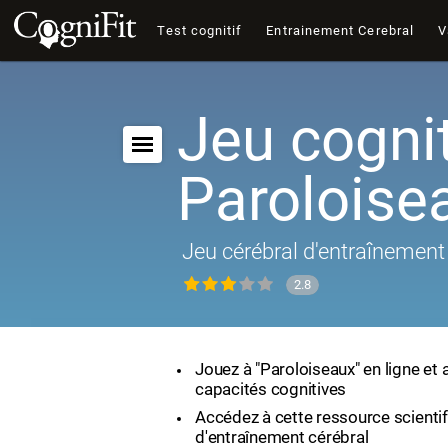
Test cognitif
Entrainement Cerebral
V
Jeu cognit
Paroloise
Jeu cérébral d'entraînement 
2.8
Jouez à "Paroloiseaux" en ligne et
capacités cognitives
Accédez à cette ressource scienti
d'entraînement cérébral