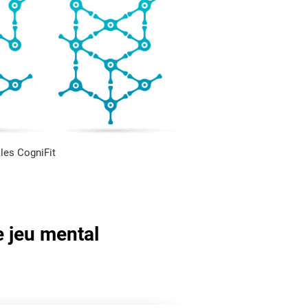
les CogniFit
e jeu mental