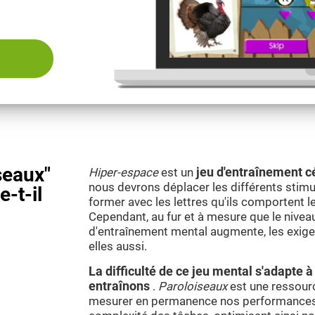
seaux"
Hiper-espace
est un
jeu d'entraînement c
nous devrons déplacer les différents stimul
e-t-il
former avec les lettres qu'ils comportent l
Cependant, au fur et à mesure que le nivea
d'entraînement mental augmente, les exig
elles aussi.
La difficulté de ce jeu mental s'adapte
entraînons
.
Paroloiseaux
est une ressourc
mesurer en permanence nos performances 