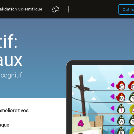
alidation Scientifique
Outil
if:
aux
cognitif
 améliorez vos
fique