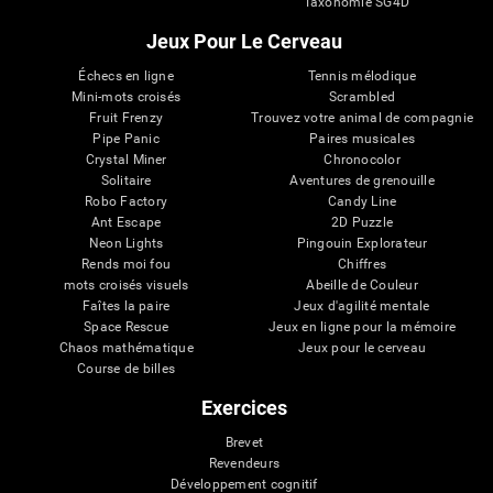
Taxonomie SG4D
Jeux Pour Le Cerveau
Échecs en ligne
Tennis mélodique
Mini-mots croisés
Scrambled
Fruit Frenzy
Trouvez votre animal de compagnie
Pipe Panic
Paires musicales
Crystal Miner
Chronocolor
Solitaire
Aventures de grenouille
Robo Factory
Candy Line
Ant Escape
2D Puzzle
Neon Lights
Pingouin Explorateur
Rends moi fou
Chiffres
mots croisés visuels
Abeille de Couleur
Faîtes la paire
Jeux d'agilité mentale
Space Rescue
Jeux en ligne pour la mémoire
Chaos mathématique
Jeux pour le cerveau
Course de billes
Exercices
Brevet
Revendeurs
Développement cognitif