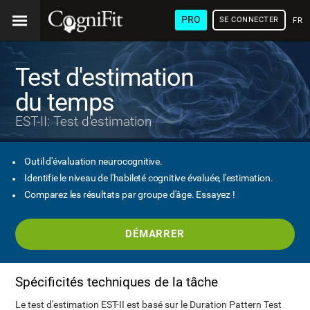
PRO
SE CONNECTER
FRA
Test d'estimation
du temps
EST-II: Test d'estimation
Outil d'évaluation neurocognitive.
Identifie le niveau de l'habileté cognitive évaluée, l'estimation.
Comparez les résultats par groupe d'âge. Essayez !
DÉMARRER
Spécificités techniques de la tâche
Le test d'estimation EST-II est basé sur le Duration Pattern Test