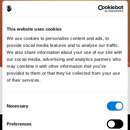
This website uses cookies
We use cookies to personalise content and ads, to
provide social media features and to analyse our traffic.
We also share information about your use of our site with
our social media, advertising and analytics partners who
may combine it with other information that you’ve
provided to them or that they’ve collected from your use
Références
of their services.
Frota, S., Pereira, L. D. (2003) Processos temporais em crianças
com déficit de consciência fonológica. Rev Iberoam Educ;
33(9):1-12.
Consent
Necessary
Selection
Preferences