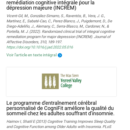
remédiation cognitive intégrale pour la
dépression majeure (INCREM)
Vicent-Gil, M., González-Simarro, S., Raventós, B., Vera, J. G.,
Martínez, E., Sabaté-Cao, C., Perez-Blanco, J., Puigdemont, D., De
Diego-Adeliño, J., Alemany, C., Serra-Blasco, M., Cardoner, N., &
Portella, M. J. (2022). Randomized clinical trial of integral cognitive
remediation program for major depression (INCREM). Journal of
Affective Disorders, 310, 189-197.
https://doi.org/10.1016/j.jad.2022.05.016
Voir l'article en texte intégral
Le programme d'entraînement cérébral
personnalisé de CogniFit améliore la qualité du
sommeil chez les adultes souffrant d'insomnie.
Haimov I, Shatil E (2013) Cognitive Training Improves Sleep Quality
and Cognitive Function among Older Adults with Insomnia. PLoS