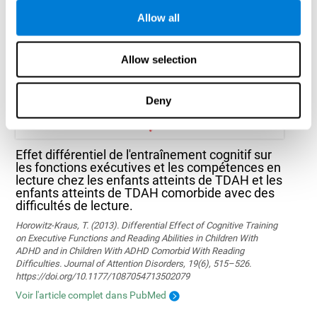
Marusic, U., Verghese, J., & Mahoney, J. R. (2022). Does Cognitive
Training Improve Mobility, Enhance Cognition, and Promote Neural
Allow all
Activation? Frontiers in Aging Neuroscience, 14.
Lire l'article complet
Allow selection
Deny
Effet différentiel de l'entraînement cognitif sur
les fonctions exécutives et les compétences en
lecture chez les enfants atteints de TDAH et les
enfants atteints de TDAH comorbide avec des
difficultés de lecture.
Horowitz-Kraus, T. (2013). Differential Effect of Cognitive Training
on Executive Functions and Reading Abilities in Children With
ADHD and in Children With ADHD Comorbid With Reading
Difficulties. Journal of Attention Disorders, 19(6), 515–526.
https://doi.org/10.1177/1087054713502079
Voir l'article complet dans PubMed