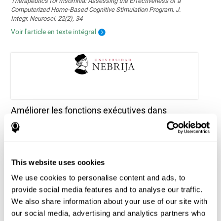
Therapeutics for Insomnia: Assessing the Effectiveness of a
Computerized Home-Based Cognitive Stimulation Program. J.
Integr. Neurosci. 22(2), 34
Voir l'article en texte intégral
Améliorer les fonctions exécutives dans
l'épilepsie pédiatrique : faisabilité et efficacité
d'un programme de formation cognitive
informatisé
Tapia, J. L., Aras, L. M., & Duñabeitia, J. A. (2024). Enhancing
Executive Functions in Pediatric Epilepsy: Feasibility and Efficacy
This website uses cookies
of a Computerized Cognitive Training Program. Children, 11(4), 484.
We use cookies to personalise content and ads, to
https://doi.org/10.3390/children11040484
provide social media features and to analyse our traffic.
Voir l'article en texte intégral
We also share information about your use of our site with
our social media, advertising and analytics partners who