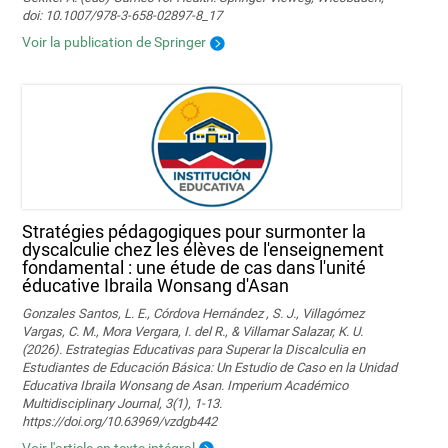
doi: 10.1007/978-3-658-02897-8_17
Voir la publication de Springer
Stratégies pédagogiques pour surmonter la
dyscalculie chez les élèves de l'enseignement
fondamental : une étude de cas dans l'unité
éducative Ibraila Wonsang d'Asan
Gonzales Santos, L. E., Córdova Hernández , S. J., Villagómez
Vargas, C. M., Mora Vergara, I. del R., & Villamar Salazar, K. U.
(2026). Estrategias Educativas para Superar la Discalculia en
Estudiantes de Educación Básica: Un Estudio de Caso en la Unidad
Educativa Ibraila Wonsang de Asan. Imperium Académico
Multidisciplinary Journal, 3(1), 1-13.
https://doi.org/10.63969/vzdgb442
Voir l'article en texte intégral