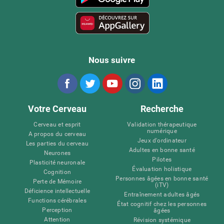
Nous suivre
Votre Cerveau
Recherche
Cerveau et esprit
Validation thérapeutique
numérique
A propos du cerveau
Jeux d'ordinateur
Les parties du cerveau
Adultes en bonne santé
Neurones
Pilotes
Plasticité neuronale
Évaluation holistique
Cognition
Personnes âgées en bonne santé
Perte de Mémoire
(iTV)
Déficience intellectuelle
Entraînement adultes âgés
Functions cérébrales
État cognitif chez les personnes
Perception
âgées
Attention
Révision systémique