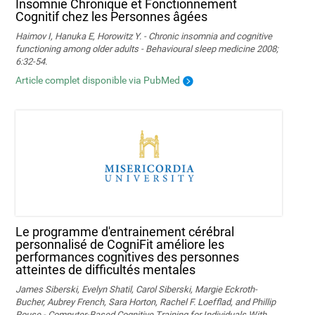
Insomnie Chronique et Fonctionnement
Cognitif chez les Personnes âgées
Haimov I, Hanuka E, Horowitz Y. - Chronic insomnia and cognitive
functioning among older adults - Behavioural sleep medicine 2008;
6:32-54.
Article complet disponible via PubMed
Le programme d'entrainement cérébral
personnalisé de CogniFit améliore les
performances cognitives des personnes
atteintes de difficultés mentales
James Siberski, Evelyn Shatil, Carol Siberski, Margie Eckroth-
Bucher, Aubrey French, Sara Horton, Rachel F. Loefflad, and Phillip
Rouse - Computer-Based Cognitive Training for Individuals With