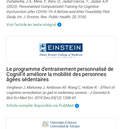
Duñabeitia, J.A.; Mera, F.; Baro, Ó.; Jadad-Garcia, T.; Jadad, A.R.
(2023). Personalized Computerized Training for Cognitive
Dysfunction after COVID-19: A Before-and-After Feasibility Pilot
Study. Int. J. Environ. Res. Public Health, 20, 3100.
Voir l'article en texte intégral
Le programme d'entrainement personnalisé de
CogniFit améliore la mobilité des personnes
âgées sédentaires
Verghese J, Mahoney J, Ambrose AF, Wang C, Holtzer R. - Effect of
cognitive remediation on gait in sedentary seniors - J Gerontol A
Biol Sci Med Sci. 2010 Dec;65(12):1338-43.
Article complet disponible via PubMed