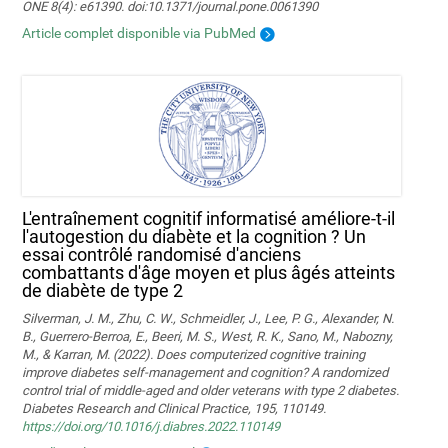
ONE 8(4): e61390. doi:10.1371/journal.pone.0061390
Article complet disponible via PubMed
L'entraînement cognitif informatisé améliore-t-il
l'autogestion du diabète et la cognition ? Un
essai contrôlé randomisé d'anciens
combattants d'âge moyen et plus âgés atteints
de diabète de type 2
Silverman, J. M., Zhu, C. W., Schmeidler, J., Lee, P. G., Alexander, N.
B., Guerrero-Berroa, E., Beeri, M. S., West, R. K., Sano, M., Nabozny,
M., & Karran, M. (2022). Does computerized cognitive training
improve diabetes self-management and cognition? A randomized
control trial of middle-aged and older veterans with type 2 diabetes.
Diabetes Research and Clinical Practice, 195, 110149.
https://doi.org/10.1016/j.diabres.2022.110149