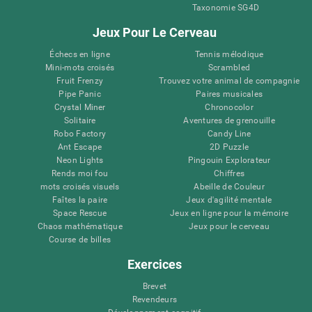
Taxonomie SG4D
Jeux Pour Le Cerveau
Échecs en ligne
Tennis mélodique
Mini-mots croisés
Scrambled
Fruit Frenzy
Trouvez votre animal de compagnie
Pipe Panic
Paires musicales
Crystal Miner
Chronocolor
Solitaire
Aventures de grenouille
Robo Factory
Candy Line
Ant Escape
2D Puzzle
Neon Lights
Pingouin Explorateur
Rends moi fou
Chiffres
mots croisés visuels
Abeille de Couleur
Faîtes la paire
Jeux d'agilité mentale
Space Rescue
Jeux en ligne pour la mémoire
Chaos mathématique
Jeux pour le cerveau
Course de billes
Exercices
Brevet
Revendeurs