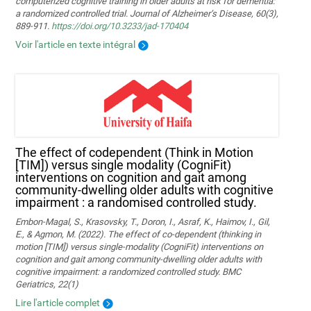
computerized cognitive training in older adults at risk for dementia:
a randomized controlled trial. Journal of Alzheimer’s Disease, 60(3),
889-911.
https://doi.org/10.3233/jad-170404
Voir l'article en texte intégral
The effect of codependent (Think in Motion
[TIM]) versus single modality (CogniFit)
interventions on cognition and gait among
community-dwelling older adults with cognitive
impairment : a randomised controlled study.
Embon-Magal, S., Krasovsky, T., Doron, I., Asraf, K., Haimov, I., Gil,
E., & Agmon, M. (2022). The effect of co-dependent (thinking in
motion [TIM]) versus single-modality (CogniFit) interventions on
cognition and gait among community-dwelling older adults with
cognitive impairment: a randomized controlled study. BMC
Geriatrics, 22(1)
Lire l'article complet