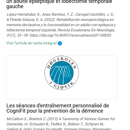
un adulte épileptique et lobectomie temporale
gauche
López-Hernández, K., Arias-Ramírez, Y. Z., Carvajal-Castrillón, J. S.,
& Pineda-Salazar, D. A. (2022). Rehabilitación neuropsicológica en
memoria declarativa y la funcionalidad en un adulto con epilepsia y
lobectomía temporal izquierda. Revista Ecuatoriana De Neurologia,
31(1), 33–39. https://doi.org/10.46997/revecuatneurol31100033
Voir l'article en texte intégral
Les séances d'entraînement personnalisé de
CogniFit pour la prévention de la démence
McCallum S., Boletsis C. (2013) A Taxonomy of Serious Games for
Dementia. In: Schouten B., Fedtke S., Bekker T., Schijven M.,
Gekker A. (eds) Games for Health. Springer Vieweg, Wiesbaden;