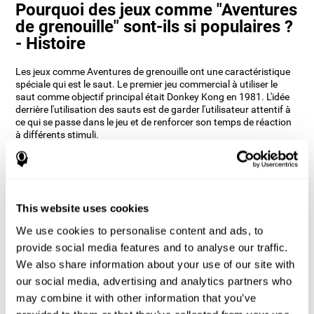
Pourquoi des jeux comme "Aventures
de grenouille" sont-ils si populaires ?
- Histoire
Les jeux comme Aventures de grenouille ont une caractéristique
spéciale qui est le saut. Le premier jeu commercial à utiliser le
saut comme objectif principal était Donkey Kong en 1981. L'idée
derrière l'utilisation des sauts est de garder l'utilisateur attentif à
ce qui se passe dans le jeu et de renforcer son temps de réaction
à différents stimuli.
Les développeurs de CogniFit, après avoir étudié différents jeux,
ont réussi à développer Aventures de grenouille en incorporant
des éléments de vitesse, des doubles sauts et des obstacles afin
que vos capacités cognitives soient constamment testées.
This website uses cookies
Comment le jeu mental "Aventures de
grenouille" améliore-t-il mes
We use cookies to personalise content and ads, to
capacités cognitives ?
provide social media features and to analyse our traffic.
We also share information about your use of our site with
L'utilisation de jeux comme Aventures de grenouille de CogniFit
our social media, advertising and analytics partners who
stimule un modèle d'activation neuronale spécifique.
may combine it with other information that you’ve
Une stimulation constante de nos capacités peut contribuer à