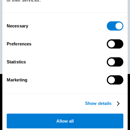
"CogniFit s'est avéré l'outil idéal pour nous
accompagner dans notre module de
Consent
développement des compétences en leadership.
Necessary
Selection
[...] Nos employés constituent notre principal atout
concurrentiel, et tout repose sur leur motivation à
exceller au travail."
Preferences
Beatriz Martin
HR Director - DHL Aviation Spain
Statistics
Marketing
Comment ça marche
Show details
Créez du bien-être en entreprise grâce à un outil qui
aide à améliorer la santé cognitive des employés
pour qu'ils s'épanouissent au travail et en dehors.
Allow all
Des outils numériques pour évaluer et entraîner vos