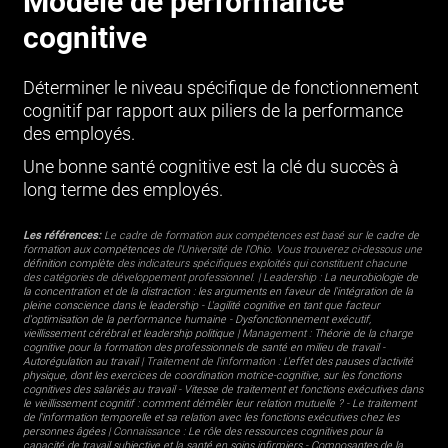
Modèle de performance
cognitive
Déterminer le niveau spécifique de fonctionnement
cognitif par rapport aux piliers de la performance
des employés.
Une bonne santé cognitive est la clé du succès à
long terme des employés.
Les références:
Le cadre de formation aux compétences est basé sur le
cadre de
formation aux compétences
de l'Université de l'Ohio. Vous trouverez ci-dessous une
définition complète
des indicateurs spécifiques exploités qui constituent chacune
des catégories de développement professionnel. | Leadership :
La neurobiologie de
la concentration et de la distraction : les arguments en faveur de l'intégration de la
pleine conscience dans le leadership
-
L'agilité cognitive en tant que facteur
d'optimisation de la performance humaine
-
Dysfonctionnement exécutif,
vieillissement cérébral et leadership politique
| Management :
Théorie de la charge
cognitive pour la formation des professionnels de santé en milieu de travail
-
Autorégulation au travail
| Traitement de l'information :
L'effet des pauses d'activité
physique, dont les exercices de coordination motrice-cognitive, sur les fonctions
cognitives des salariés au travail
-
Vitesse de traitement et fonctions exécutives dans
le vieillissement cognitif : comment démêler leur relation mutuelle ?
-
Le traitement
de l'information temporelle et sa relation avec les fonctions exécutives chez les
personnes âgées
| Connaissance :
Le rôle des ressources cognitives pour la
capacité de travail subjective et la santé en soins infirmiers
-
Composantes de la