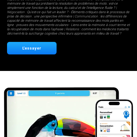
mémoire de travail qui prédisent la résolution de problèmes de mots : est-ce
simplement une fonction de la lecture, du calcul et de l'intelligence fluide ?
|
Négociation :
Qu'est-ce qui fait un leader ?
-
Éléments critiques dans le processus de
prise de décision : une perspective infirmière
| Communication :
les différences de
capacité de mémoire de travail affectent la reconnaissance des mots parlés en
ligne : preuves des mouvements oculaires
-
Liens entre la mémoire à court terme et
la récupération de mots dans l'aphasie
| Relations :
comment les médecins traitants
décrivent-ils la surcharge cognitive chez leurs apprenants en milieu de travail ?
L'essayer