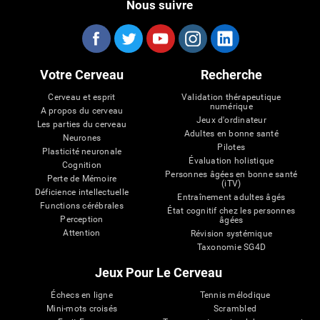
Nous suivre
Votre Cerveau
Recherche
Cerveau et esprit
Validation thérapeutique
numérique
A propos du cerveau
Jeux d'ordinateur
Les parties du cerveau
Adultes en bonne santé
Neurones
Pilotes
Plasticité neuronale
Évaluation holistique
Cognition
Personnes âgées en bonne santé
Perte de Mémoire
(iTV)
Déficience intellectuelle
Entraînement adultes âgés
Functions cérébrales
État cognitif chez les personnes
Perception
âgées
Attention
Révision systémique
Taxonomie SG4D
Jeux Pour Le Cerveau
Échecs en ligne
Tennis mélodique
Mini-mots croisés
Scrambled