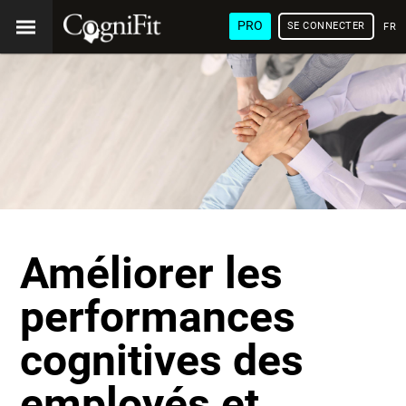
PRO
SE CONNECTER
FRA
Améliorer les
performances
cognitives des
employés et