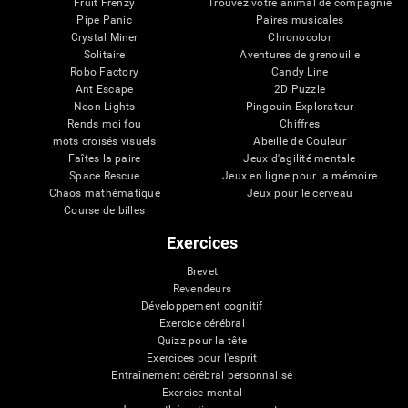
Fruit Frenzy
Trouvez votre animal de compagnie
Pipe Panic
Paires musicales
Crystal Miner
Chronocolor
Solitaire
Aventures de grenouille
Robo Factory
Candy Line
Ant Escape
2D Puzzle
Neon Lights
Pingouin Explorateur
Rends moi fou
Chiffres
mots croisés visuels
Abeille de Couleur
Faîtes la paire
Jeux d'agilité mentale
Space Rescue
Jeux en ligne pour la mémoire
Chaos mathématique
Jeux pour le cerveau
Course de billes
Exercices
Brevet
Revendeurs
Développement cognitif
Exercice cérébral
Quizz pour la tête
Exercices pour l'esprit
Entraînement cérébral personnalisé
Exercice mental