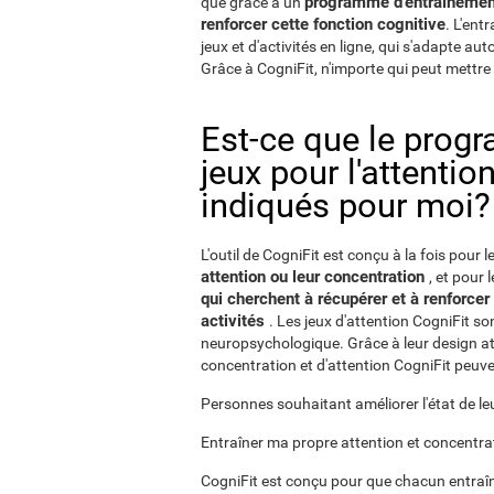
programme d'entraînement 
que grâce à un
renforcer cette fonction cognitive
. L'ent
jeux et d'activités en ligne, qui s'adapte a
Grâce à CogniFit, n'importe qui peut mettre 
Est-ce que le prog
jeux pour l'attentio
indiqués pour moi?
L'outil de CogniFit est conçu à la fois pour l
attention ou leur concentration
, et pour 
qui cherchent à récupérer et à renforcer
activités
. Les jeux d'attention CogniFit so
neuropsychologique. Grâce à leur design attr
concentration et d'attention CogniFit peuven
Personnes souhaitant améliorer l'état de le
Entraîner ma propre attention et concentra
CogniFit est conçu pour que chacun entraîn