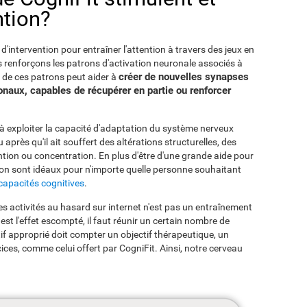
ntion?
'intervention pour entraîner l'attention à travers des jeux en
s renforçons les patrons d'activation neuronale associés à
créer de nouvelles synapses
on de ces patrons peut aider à
onaux, capables de récupérer en partie ou renforcer
 à exploiter la capacité d'adaptation du système nerveux
près qu'il ait souffert des altérations structurelles, des
ention ou concentration. En plus d'être d'une grande aide pour
ntion sont idéaux pour n'importe quelle personne souhaitant
capacités cognitives
.
s activités au hasard sur internet n'est pas un entraînement
est l'effet escompté, il faut réunir un certain nombre de
f approprié doit compter un objectif thérapeutique, un
ices, comme celui offert par CogniFit. Ainsi, notre cerveau