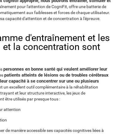
cognitif approprié, nous pouvons entraîner, stimuler et
raînement pour l'attention de CogniFit, offre une batterie de
utomatiquement aux faiblesses et forces de chaque utilisateur.
sa capacité d'attention et de concentration à l'épreuve.
ramme d'entraînement et les
n et la concentration sont
personnes en bonne santé qui veulent améliorer leur
es
patients atteints de lésions ou de troubles cérébraux
les
 leur capacité à se concentrer sur une ou plusieurs
nt un excellent outil complémentaire à la réhabilitation
ayant et leur structure interactive, les jeux de
t être utilisés par presque tous :
ur attention
tion
er de manière accessible ses capacités cognitives liées à