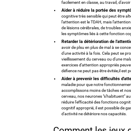
facilement en classe, au travail, d'avoir
Aider à réduire la portée des sympt
cognitive très sensible qui peut être 
l'attention est le TDAH, mais l'attentio
de lésions cérébrales, de troubles anxie
les symptômes liés à cette fonction co
Retarder la détérioration de l'attent
avoir de plsu en plus de mal à se conc
d'une activité à la fois. Cela peut se p
vieillissement du cerveau ou d'une mal
exercices d'attention appropriés peuven
défience ne peut pas être évitée,il est p
Aider à prevenir les difficultés d'att
maladie pour que notre fonctionnement 
accomplissons moins de tâches et nos 
cerveau, nos neurones "s'habituent" au 
réduire l'efficacité des fonctions cog
cognitif approprié, il est possible de 
d'activité ne détériore nos capacités.
Comment les jeux d