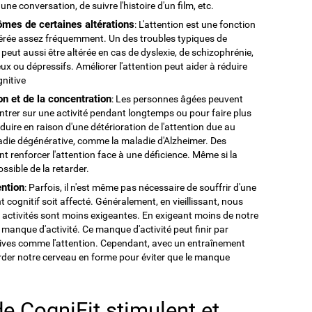
 une conversation, de suivre l'histoire d'un film, etc.
ômes de certaines altérations
: L'attention est une fonction
altérée assez fréquemment. Un des troubles typiques de
n peut aussi être altérée en cas de dyslexie, de schizophrénie,
ux ou dépressifs. Améliorer l'attention peut aider à réduire
gnitive
ion et de la concentration
: Les personnes âgées peuvent
entrer sur une activité pendant longtemps ou pour faire plus
roduire en raison d'une détérioration de l'attention due au
adie dégénérative, comme la maladie d'Alzheimer. Des
t renforcer l'attention face à une déficience. Même si la
ossible de la retarder.
ention
: Parfois, il n'est même pas nécessaire de souffrir d'une
cognitif soit affecté. Généralement, en vieillissant, nous
activités sont moins exigeantes. En exigeant moins de notre
manque d'activité. Ce manque d'activité peut finir par
nitives comme l'attention. Cependant, avec un entraînement
garder notre cerveau en forme pour éviter que le manque
e CogniFit stimulent et