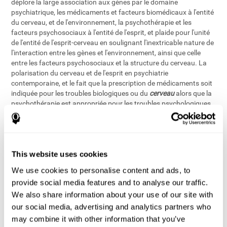
déplore la large association aux gènes par le domaine
psychiatrique, les médicaments et facteurs biomédicaux à l'entité
du cerveau, et de l'environnement, la psychothérapie et les
facteurs psychosociaux à l'entité de l'esprit, et plaide pour l'unité
de l'entité de l'esprit-cerveau en soulignant l'inextricable nature de
l'interaction entre les gènes et l'environnement, ainsi que celle
entre les facteurs psychosociaux et la structure du cerveau. La
polarisation du cerveau et de l'esprit en psychiatrie
contemporaine, et le fait que la prescription de médicaments soit
indiquée pour les troubles biologiques ou du
cerveau
alors que la
psychothérapie est appropriée pour les troubles psychologiques
ou de l'
esprit
, est, à son avis, une idée fausse et qui retarde la mise
en place de traitements complets bio-psycho-sociaux.
Dans ce contexte d'étude psychiatrique du cerveau, il existe des
This website uses cookies
preuves en neuro-imagerie que les variales mentales associétés à
l'esprit jouent un rôle dans le comportement neurophysiologique
We use cookies to personalise content and ads, to
basique de l'homme
. Cette conclusion se base sur les résultats
[5]
provide social media features and to analyse our traffic.
des études en neuro-imagerie portant sur l'effet de la
We also share information about your use of our site with
psychothérapie chez les patients souffrant de troubles
obsessionnels-compulsifs, d'anxiété névrotique ou de dépression
our social media, advertising and analytics partners who
unipolaire majeure, qui montrent que les fonctions et les
may combine it with other information that you’ve
processus impliqués en psychothérapie affectent l'activité et la