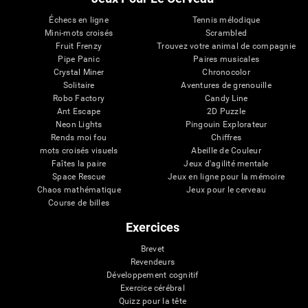
Échecs en ligne
Tennis mélodique
Mini-mots croisés
Scrambled
Fruit Frenzy
Trouvez votre animal de compagnie
Pipe Panic
Paires musicales
Crystal Miner
Chronocolor
Solitaire
Aventures de grenouille
Robo Factory
Candy Line
Ant Escape
2D Puzzle
Neon Lights
Pingouin Explorateur
Rends moi fou
Chiffres
mots croisés visuels
Abeille de Couleur
Faîtes la paire
Jeux d'agilité mentale
Space Rescue
Jeux en ligne pour la mémoire
Chaos mathématique
Jeux pour le cerveau
Course de billes
Exercices
Brevet
Revendeurs
Développement cognitif
Exercice cérébral
Quizz pour la tête