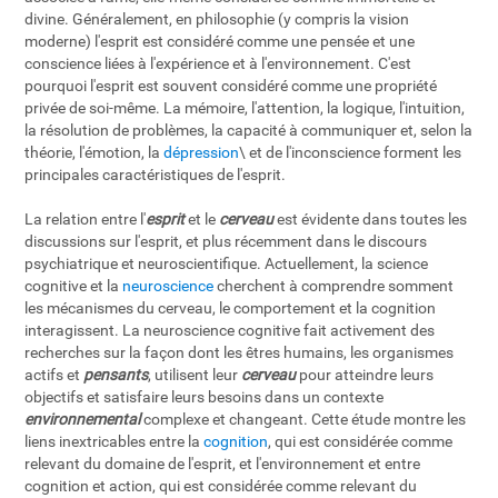
divine. Généralement, en philosophie (y compris la vision
moderne) l'esprit est considéré comme une pensée et une
conscience liées à l'expérience et à l'environnement. C'est
pourquoi l'esprit est souvent considéré comme une propriété
privée de soi-même. La mémoire, l'attention, la logique, l'intuition,
la résolution de problèmes, la capacité à communiquer et, selon la
théorie, l'émotion, la
dépression
\ et de l'inconscience forment les
principales caractéristiques de l'esprit.
La relation entre l'
esprit
et le
cerveau
est évidente dans toutes les
discussions sur l'esprit, et plus récemment dans le discours
psychiatrique et neuroscientifique. Actuellement, la science
cognitive et la
neuroscience
cherchent à comprendre somment
les mécanismes du cerveau, le comportement et la cognition
interagissent. La neuroscience cognitive fait activement des
recherches sur la façon dont les êtres humains, les organismes
actifs et
pensants
, utilisent leur
cerveau
pour atteindre leurs
objectifs et satisfaire leurs besoins dans un contexte
environnemental
complexe et changeant. Cette étude montre les
liens inextricables entre la
cognition
, qui est considérée comme
relevant du domaine de l'esprit, et l'environnement et entre
cognition et action, qui est considérée comme relevant du