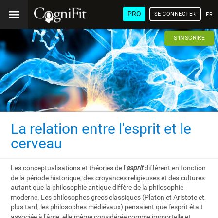
PRO
SE CONNECTER
FRA
S'INSCRIRE
La relation entre l'esprit et le
cerveau
Les conceptualisations et théories de l'
esprit
diffèrent en fonction
de la période historique, des croyances religieuses et des cultures
autant que la philosophie antique diffère de la philosophie
moderne. Les philosophes grecs classiques (Platon et Aristote et,
plus tard, les philosophes médiévaux) pensaient que l'esprit était
associée à l'âme, elle-même considérée comme immortelle et