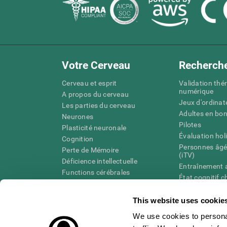
Votre Cerveau
Recherch
Cerveau et esprit
Validation thé
numérique
A propos du cerveau
Jeux d'ordinat
Les parties du cerveau
Adultes en bo
Neurones
Pilotes
Plasticité neuronale
Évaluation hol
Cognition
Personnes âgé
Perte de Mémoire
(iTV)
Déficience intellectuelle
Entraînement 
Functions cérébrales
État cognitif 
Perception
âgées
Attention
Révision syst
This website uses cookie
Taxonomie SG
We use cookies to personal