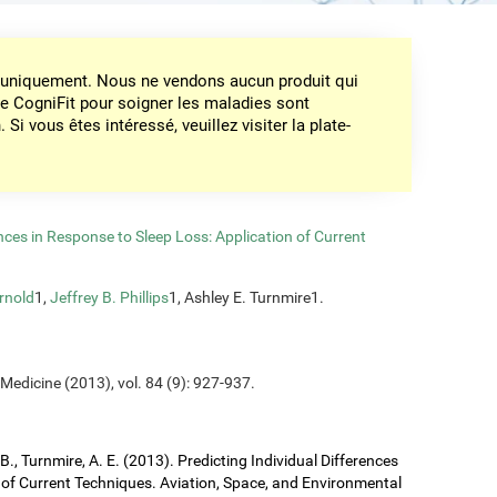
on uniquement. Nous ne vendons aucun produit qui
de CogniFit pour soigner les maladies sont
Si vous êtes intéressé, veuillez visiter la plate-
ences in Response to Sleep Loss: Application of Current
rnold
1,
Jeffrey B. Phillips
1, Ashley E. Turnmire1.
Medicine (2013), vol. 84 (9): 927-937.
J. B., Turnmire, A. E. (2013). Predicting Individual Differences
 of Current Techniques. Aviation, Space, and Environmental