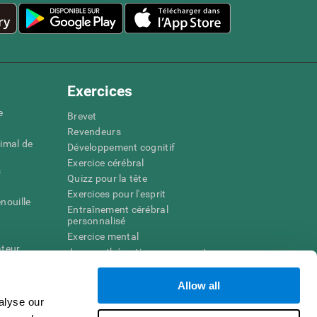
Exercices
e
Brevet
Revendeurs
imal de
Développement cognitif
Exercice cérébral
s
Quizz pour la tête
Exercices pour l'esprit
nouille
Entraînement cérébral
personnalisé
Exercice mental
ateur
Jeux mathématiques amusants
Compréhension de lecture
ur
Enfants surdoués
Allow all
entale
Batailles cérébrales
alyse our
r la
Test de QI