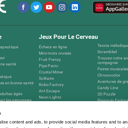
e
Jeux Pour Le Cerveau
Tennis mélodiqu
rapeutique
Échecs en ligne
Scrambled
Mini-mots croisés
eur
Trouvez votre an
Fruit Frenzy
compagnie
nne santé
Pipe Panic
Paires musicale
Crystal Miner
Chronocolor
istique
Solitaire
Aventures de gre
es en bonne santé
Robo Factory
Candy Line
Ant Escape
adultes âgés
2D Puzzle
Neon Lights
chez les personnes
Pingouin Explor
Rends moi fou
Chiffres
mots croisés visuels
émique
s
Abeille de Coule
Faîtes la paire
4D
Jeux d'agilité m
ise content and ads, to provide social media features and to an
Space Rescue
Jeux en ligne pou