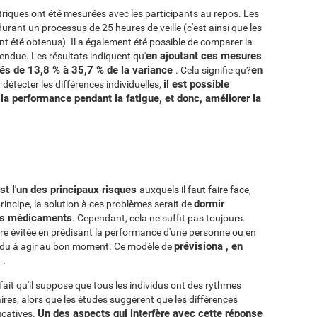
triques ont été mesurées avec les participants au repos. Les
urant un processus de 25 heures de veille (c'est ainsi que les
ont été obtenus). Il a également été possible de comparer la
en ajoutant ces mesures
endue. Les résultats indiquent qu'
sés de 13,8 % à 35,7 % de la variance
en
. Cela signifie qu?
il est possible
détecter les différences individuelles,
la performance pendant la fatigue, et donc, améliorer la
t l'un des principaux risques
auxquels il faut faire face,
dormir
principe, la solution à ces problèmes serait de
des médicaments
. Cependant, cela ne suffit pas toujours.
re évitée en prédisant la performance d'une personne ou en
prévisiona , en
vidu à agir au bon moment. Ce modèle de
i
.
 fait qu'il suppose que tous les individus ont des rythmes
aires, alors que les études suggèrent que les différences
Un des aspects qui interfère avec cette réponse
icatives.