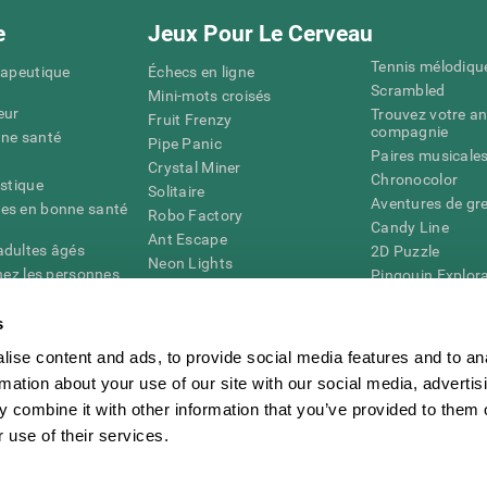
e
Jeux Pour Le Cerveau
Tennis mélodiqu
rapeutique
Échecs en ligne
Scrambled
Mini-mots croisés
eur
Trouvez votre an
Fruit Frenzy
compagnie
nne santé
Pipe Panic
Paires musicale
Crystal Miner
Chronocolor
istique
Solitaire
Aventures de gre
es en bonne santé
Robo Factory
Candy Line
Ant Escape
adultes âgés
2D Puzzle
Neon Lights
chez les personnes
Pingouin Explor
Rends moi fou
Chiffres
mots croisés visuels
émique
s
Abeille de Coule
Faîtes la paire
4D
Jeux d'agilité m
ise content and ads, to provide social media features and to an
Space Rescue
Jeux en ligne pou
Chaos mathématique
rmation about your use of our site with our social media, advertis
mémoire
Course de billes
 combine it with other information that you’ve provided to them o
Jeux pour le cer
 use of their services.