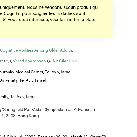
on uniquement. Nous ne vendons aucun produit qui
de CogniFit pour soigner les maladies sont
Si vous êtes intéressé, veuillez visiter la plate-
ognitive Abilities Among Older Adults
.
tz
,
Vered Aharonson
,
Nir Giladi
.
1,2,3
3,4
1,2,3
urasky Medical Center, Tel-Aviv, Israel.
iversity, Tel-Aviv, Israel.
ity, Tel-Aviv, Israel.
ng/Springfield Pan-Asian Symposium on Advances in
h 1, 2008; Hong Kong.
., & Giladi, N. (2008, February 28, 29 - March 1).
CogniFit