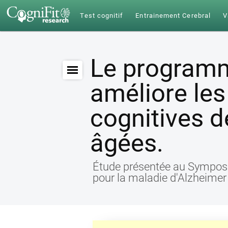
Test cognitif
Entrainement Cerebral
V
Le programm
améliore les
cognitives 
âgées.
Étude présentée au Symposi
pour la maladie d'Alzheimer