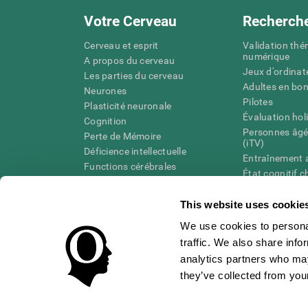
Votre Cerveau
Recherch
Cerveau et esprit
Validation thé
numérique
A propos du cerveau
Jeux d'ordinat
Les parties du cerveau
Adultes en bo
Neurones
Pilotes
Plasticité neuronale
Évaluation hol
Cognition
Personnes âgé
Perte de Mémoire
(iTV)
Déficience intellectuelle
Entraînement 
Functions cérébrales
État cognitif 
Perception
âgées
Attention
Révision syst
This website uses cookie
Taxonomie SG
We use cookies to personal
traffic. We also share info
analytics partners who may
they’ve collected from your