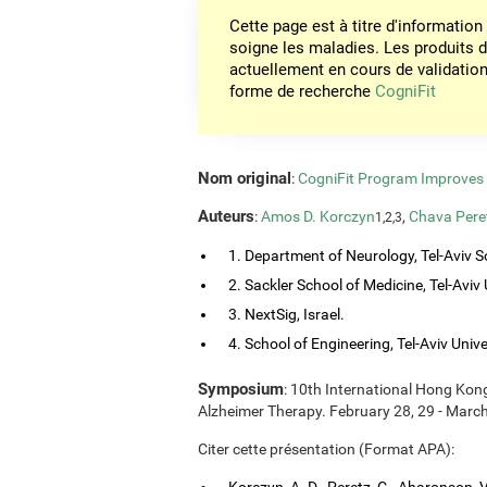
Cette page est à titre d'informati
soigne les maladies. Les produits 
actuellement en cours de validation. 
forme de recherche
CogniFit
Nom original
:
CogniFit Program Improves C
Auteurs
:
Amos D. Korczyn
,
Chava Pere
1,2,3
1. Department of Neurology, Tel-Aviv So
2. Sackler School of Medicine, Tel-Aviv Un
3. NextSig, Israel.
4. School of Engineering, Tel-Aviv Univers
Symposium
: 10th International Hong Ko
Alzheimer Therapy. February 28, 29 - Marc
Citer cette présentation (Format APA):
Korczyn, A. D., Peretz, C., Aharonson, V