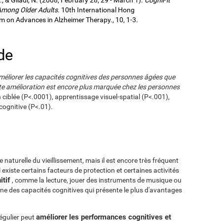
 Among Older Adults
. 10th International Hong
 on Advances in Alzheimer Therapy., 10, 1-3.
de
méliorer les capacités cognitives des personnes âgées que
tte amélioration est encore plus marquée chez les personnes
n ciblée (P<.0001), apprentissage visuel-spatial (P<.001),
 cognitive (P<.01).
 naturelle du vieillissement, mais il est encore très fréquent
existe certains facteurs de protection et certaines activités
itif
, comme la lecture, jouer des instruments de musique ou
une des capacités cognitives qui présente le plus d'avantages
améliorer les performances cognitives et
régulier peut