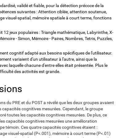
dardisé, validé et fiable, pour la détection précoce de la
étences suivantes : Attention ciblée, attention soutenue,
 visuel-spatial, mémoire spatiale à court terme, fonctions
t 12 jeux populaires : Triangle mathématique, Labyrinthe, X-
émoire - Simon, Mémoire - Paires, Nombres, Tetris, Puzzles,
nt cognitif adapté aux besoins spécifiques de l'utilisateur.
ment variaient d'un utilisateur à l'autre, ainsi que la
 avec laquelle chacune d'entre elles était présentée. Plus le
difficulté des activités est grande.
usions
ons du PRE et du POST a révélé que les deux groupes avaient
s capacités cognitives mesurées. Cependant, le groupe
oré toutes les capacités cognitives mesurées. De plus, ce
s capacités cognitives mesurées une amélioration
upe témoin. Ces quatre capacités cognitives étaient :
age visuel-spatial (P<.001), mémoire à court terme (P<.01)