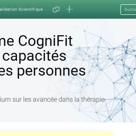
alidation Scientifique
Outil
e CogniFit
 capacités
des personnes
um sur les avancée dans la thérapie