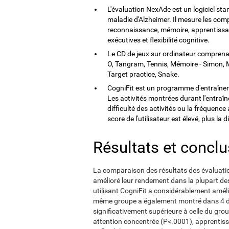
L'évaluation NexAde est un logiciel stan
maladie d'Alzheimer. Il mesure les comp
reconnaissance, mémoire, apprentissage
exécutives et flexibilité cognitive.
Le CD de jeux sur ordinateur comprenai
O, Tangram, Tennis, Mémoire - Simon, M
Target practice, Snake.
CogniFit est un programme d'entraîneme
Les activités montrées durant l'entraîne
difficulté des activités ou la fréquence
score de l'utilisateur est élevé, plus la 
Résultats et concl
La comparaison des résultats des évaluati
amélioré leur rendement dans la plupart de
utilisant CogniFit a considérablement améli
même groupe a également montré dans 4 de
significativement supérieure à celle du gro
attention concentrée (P<.0001), apprentiss