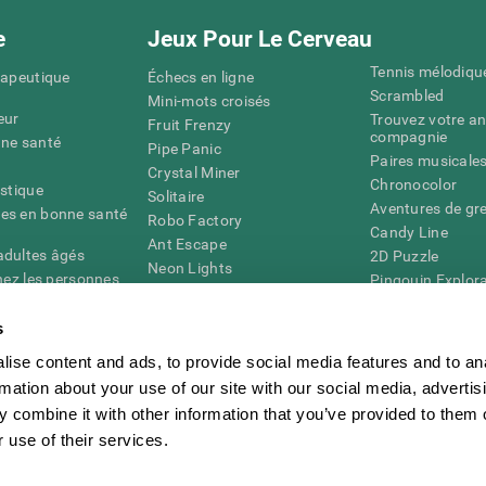
e
Jeux Pour Le Cerveau
Tennis mélodiqu
rapeutique
Échecs en ligne
Scrambled
Mini-mots croisés
eur
Trouvez votre an
Fruit Frenzy
compagnie
nne santé
Pipe Panic
Paires musicale
Crystal Miner
Chronocolor
istique
Solitaire
Aventures de gre
es en bonne santé
Robo Factory
Candy Line
Ant Escape
adultes âgés
2D Puzzle
Neon Lights
chez les personnes
Pingouin Explor
Rends moi fou
Chiffres
mots croisés visuels
émique
s
Abeille de Coule
Faîtes la paire
4D
Jeux d'agilité m
ise content and ads, to provide social media features and to an
Space Rescue
Jeux en ligne pou
Chaos mathématique
rmation about your use of our site with our social media, advertis
mémoire
Course de billes
 combine it with other information that you’ve provided to them o
Jeux pour le cer
 use of their services.