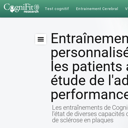
Test cognitif
Entrainement Cerebral
V
Entraînement
personnalisé
les patients 
étude de l'a
performance
Les entraînements de CogniFi
l'état de diverses capacités
de sclérose en plaques