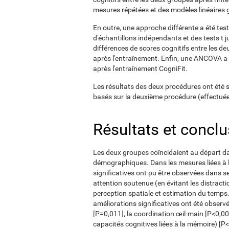
mesures répétées et des modèles linéaires
En outre, une approche différente a été test
d'échantillons indépendants et des tests t j
différences de scores cognitifs entre les d
après l'entraînement. Enfin, une ANCOVA a é
après l'entraînement CogniFit.
Les résultats des deux procédures ont été s
basés sur la deuxième procédure (effectué
Résultats et concl
Les deux groupes coïncidaient au départ dan
démographiques. Dans les mesures liées à l'
significatives ont pu être observées dans s
attention soutenue (en évitant les distracti
perception spatiale et estimation du temps
améliorations significatives ont été observ
[P=0,011], la coordination œil-main [P<0,0
capacités cognitives liées à la mémoire) [P