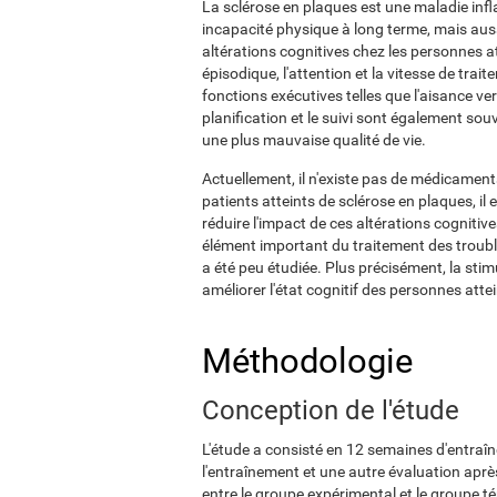
La sclérose en plaques est une maladie in
incapacité physique à long terme, mais aus
altérations cognitives chez les personnes a
épisodique, l'attention et la vitesse de trai
fonctions exécutives telles que l'aisance ve
planification et le suivi sont également so
une plus mauvaise qualité de vie.
Actuellement, il n'existe pas de médicament
patients atteints de sclérose en plaques, il
réduire l'impact de ces altérations cognitiv
élément important du traitement des troubles
a été peu étudiée. Plus précisément, la stim
améliorer l'état cognitif des personnes atte
Méthodologie
Conception de l'étude
L'étude a consisté en 12 semaines d'entraî
l'entraînement et une autre évaluation après
entre le groupe expérimental et le groupe t