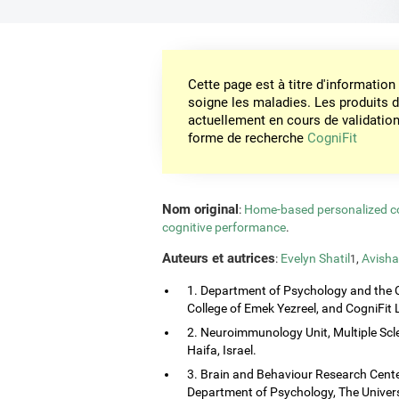
Cette page est à titre d'informati
soigne les maladies. Les produits 
actuellement en cours de validation. 
forme de recherche
CogniFit
Nom original
:
Home-based personalized cog
cognitive performance
.
Auteurs et autrices
:
Evelyn Shatil
,
Avisha
1
1. Department of Psychology and the 
College of Emek Yezreel, and CogniFit Lt
2. Neuroimmunology Unit, Multiple Scl
Haifa, Israel.
3. Brain and Behaviour Research Center
Department of Psychology, The Universi