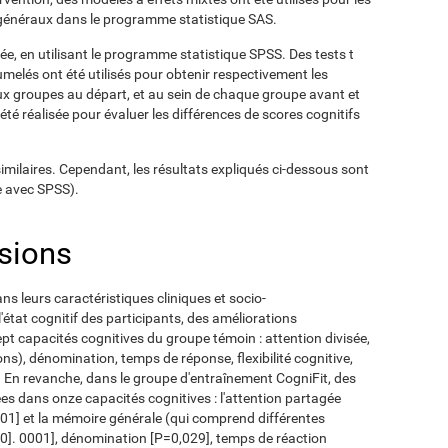
 généraux dans le programme statistique SAS.
ée, en utilisant le programme statistique SPSS. Des tests t
umelés ont été utilisés pour obtenir respectivement les
eux groupes au départ, et au sein de chaque groupe avant et
té réalisée pour évaluer les différences de scores cognitifs
imilaires. Cependant, les résultats expliqués ci-dessous sont
e avec SPSS).
usions
s leurs caractéristiques cliniques et socio-
état cognitif des participants, des améliorations
ept capacités cognitives du groupe témoin : attention divisée,
ons), dénomination, temps de réponse, flexibilité cognitive,
. En revanche, dans le groupe d'entraînement CogniFit, des
ées dans onze capacités cognitives : l'attention partagée
001] et la mémoire générale (qui comprend différentes
<0]. 0001], dénomination [P=0,029], temps de réaction