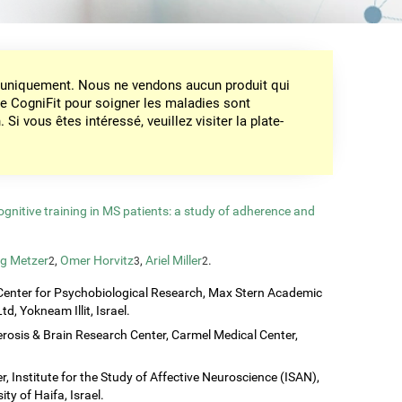
on uniquement. Nous ne vendons aucun produit qui
de CogniFit pour soigner les maladies sont
Si vous êtes intéressé, veuillez visiter la plate-
nitive training in MS patients: a study of adherence and
g Metzer
,
Omer Horvitz
,
Ariel Miller
.
2
3
2
Center for Psychobiological Research, Max Stern Academic
d, Yokneam Illit, Israel.
erosis & Brain Research Center, Carmel Medical Center,
, Institute for the Study of Affective Neuroscience (ISAN),
ty of Haifa, Israel.