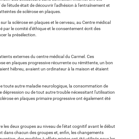
 de l'étude était de découvrir l'adhésion à l'entraînement et
 atteintes de sclérose en plaques.
sur la sclérose en plaques et le cerveau, au Centre médical
é par le comité d'éthique et le consentement écrit des
er la présélection.
patients externes du centre médical du Carmel. Ces
ose en plaques progressive récurrente ou rémittente, un bon
ient hébreu, avaient un ordinateur à la maison et étaient
e de toute autre maladie neurologique, la consommation de
e dépression ou de tout autre trouble nécessitant l'utilisation
sclérose en plaques primaire progressive ont également été
re les deux groupes au niveau de l'état cognitif avant le début
ement dans chacun des groupes et, enfin, les changements
rvention, des modèles à effets mixtes ont été utilisés pour les