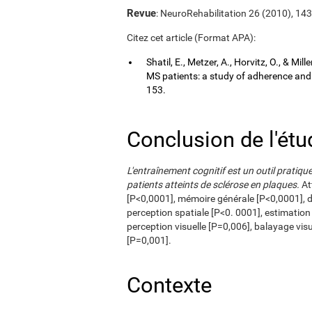
Revue
: NeuroRehabilitation 26 (2010), 14
Citez cet article (Format APA):
Shatil, E., Metzer, A., Horvitz, O., & Mi
MS patients: a study of adherence an
153.
Conclusion de l'étu
L'entraînement cognitif est un outil pratiqu
patients atteints de sclérose en plaques.
At
[P<0,0001], mémoire générale [P<0,0001], 
perception spatiale [P<0. 0001], estimation
perception visuelle [P=0,006], balayage visu
[P=0,001].
Contexte