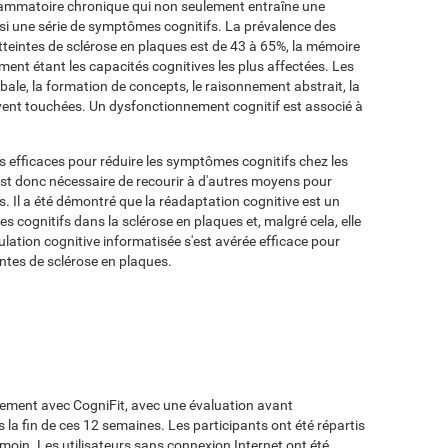
flammatoire chronique qui non seulement entraîne une
si une série de symptômes cognitifs. La prévalence des
tteintes de sclérose en plaques est de 43 à 65%, la mémoire
tement étant les capacités cognitives les plus affectées. Les
rbale, la formation de concepts, le raisonnement abstrait, la
uvent touchées. Un dysfonctionnement cognitif est associé à
s efficaces pour réduire les symptômes cognitifs chez les
 est donc nécessaire de recourir à d'autres moyens pour
es. Il a été démontré que la réadaptation cognitive est un
 cognitifs dans la sclérose en plaques et, malgré cela, elle
ulation cognitive informatisée s'est avérée efficace pour
intes de sclérose en plaques.
nement avec CogniFit, avec une évaluation avant
 la fin de ces 12 semaines. Les participants ont été répartis
émoin. Les utilisateurs sans connexion Internet ont été