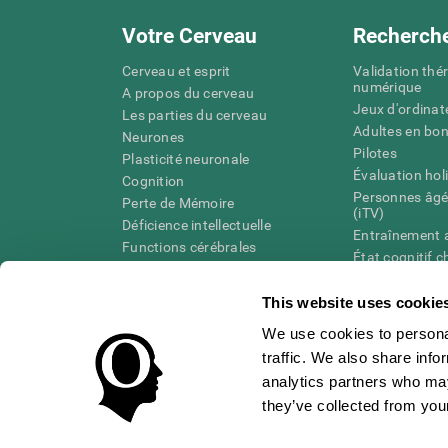
Votre Cerveau
Recherch
Cerveau et esprit
Validation thé
numérique
A propos du cerveau
Jeux d'ordinat
Les parties du cerveau
Adultes en bo
Neurones
Pilotes
Plasticité neuronale
Évaluation hol
Cognition
Personnes âgé
Perte de Mémoire
(iTV)
Déficience intellectuelle
Entraînement 
Functions cérébrales
État cognitif 
Perception
âgées
Attention
Révision syst
This website uses cookie
Taxonomie SG
We use cookies to personal
traffic. We also share info
analytics partners who may
they’ve collected from your