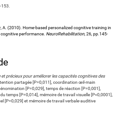
3-153.
ller, A. (2010). Home-based personalized cognitive training in
d cognitive performance.
NeuroRehabilitation
, 26, pp.145-
de
e et précieux pour améliorer les capacités cognitives des
tention partagée [P=0,011], coordination œil-main
dénomination [P=0,029], temps de réaction [P=0,001],
 du temps [P=0,014], mémoire de travail visuelle [P<0,0001],
el [P=0,029] et mémoire de travail verbale-auditive