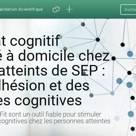
alidation Scientifique
Outil
 cognitif
 à domicile chez
atteints de SEP :
dhésion et des
s cognitives
t sont un outil fiable pour stimuler
 cognitives chez les personnes atteintes