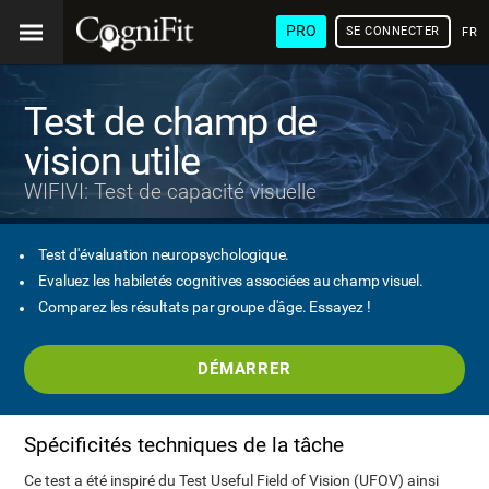
PRO
SE CONNECTER
FRA
Test de champ de
vision utile
WIFIVI: Test de capacité visuelle
Test d'évaluation neuropsychologique.
Evaluez les habiletés cognitives associées au champ visuel.
Comparez les résultats par groupe d'âge. Essayez !
DÉMARRER
Spécificités techniques de la tâche
Ce test a été inspiré du Test Useful Field of Vision (UFOV) ainsi