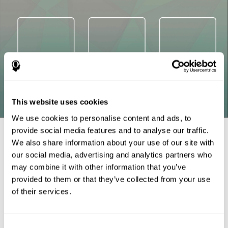
This website uses cookies
We use cookies to personalise content and ads, to
Références
provide social media features and to analyse our traffic.
We also share information about your use of our site with
Tsotsos, L. E., Roggeveen, A. B., Sekuler, A. B., Vrkljan, B. H., &
our social media, advertising and analytics partners who
Bennett, P. J. (2010). The effects of practice in a useful field of
may combine it with other information that you’ve
view task on driving performance. Journal of Vision, 10(7), 152-
152.
provided to them or that they’ve collected from your use
of their services.
Crabb, D. P., Fitzke, F. W., Hitchings, R. A., & Viswanathan, A. C.
(2004). A practical approach to measuring the visual field
component of fitness to drive. British journal of ophthalmology,
88(9), 1191-1196.
Consent