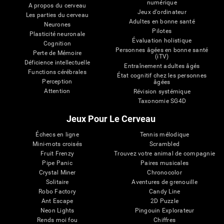
numérique
A propos du cerveau
Jeux d'ordinateur
Les parties du cerveau
Adultes en bonne santé
Neurones
Pilotes
Plasticité neuronale
Évaluation holistique
Cognition
Personnes âgées en bonne santé
Perte de Mémoire
(iTV)
Déficience intellectuelle
Entraînement adultes âgés
Functions cérébrales
État cognitif chez les personnes
Perception
âgées
Attention
Révision systémique
Taxonomie SG4D
Jeux Pour Le Cerveau
Échecs en ligne
Tennis mélodique
Mini-mots croisés
Scrambled
Fruit Frenzy
Trouvez votre animal de compagnie
Pipe Panic
Paires musicales
Crystal Miner
Chronocolor
Solitaire
Aventures de grenouille
Robo Factory
Candy Line
Ant Escape
2D Puzzle
Neon Lights
Pingouin Explorateur
Rends moi fou
Chiffres