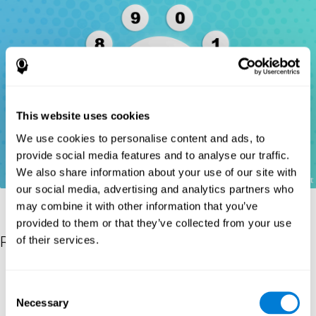
This website uses cookies
We use cookies to personalise content and ads, to
provide social media features and to analyse our traffic.
We also share information about your use of our site with
our social media, advertising and analytics partners who
may combine it with other information that you’ve
provided to them or that they’ve collected from your use
Références
of their services.
Wechsler, D. (1997). WAIS-III: Wechsler Adult Intelligence Scale -
Third edition administration and scoring manual. San Antonio,
Consent
TX: Psychological Corporation.
Necessary
Selection