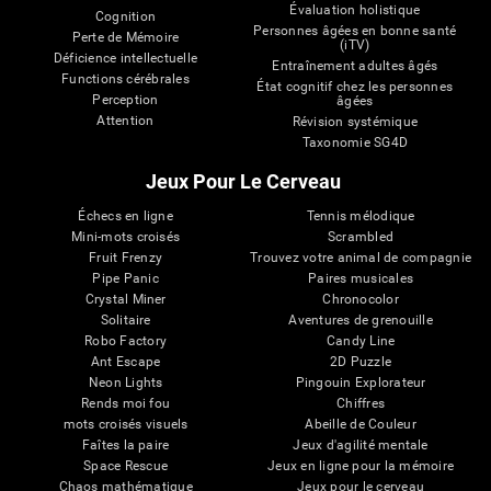
Évaluation holistique
Cognition
Personnes âgées en bonne santé
Perte de Mémoire
(iTV)
Déficience intellectuelle
Entraînement adultes âgés
Functions cérébrales
État cognitif chez les personnes
Perception
âgées
Attention
Révision systémique
Taxonomie SG4D
Jeux Pour Le Cerveau
Échecs en ligne
Tennis mélodique
Mini-mots croisés
Scrambled
Fruit Frenzy
Trouvez votre animal de compagnie
Pipe Panic
Paires musicales
Crystal Miner
Chronocolor
Solitaire
Aventures de grenouille
Robo Factory
Candy Line
Ant Escape
2D Puzzle
Neon Lights
Pingouin Explorateur
Rends moi fou
Chiffres
mots croisés visuels
Abeille de Couleur
Faîtes la paire
Jeux d'agilité mentale
Space Rescue
Jeux en ligne pour la mémoire
Chaos mathématique
Jeux pour le cerveau