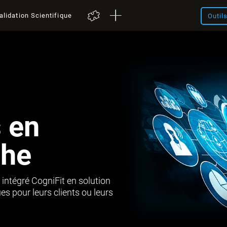
alidation Scientifique
Outil
s en
che
 intégré CogniFit en solution
s pour leurs clients ou leurs