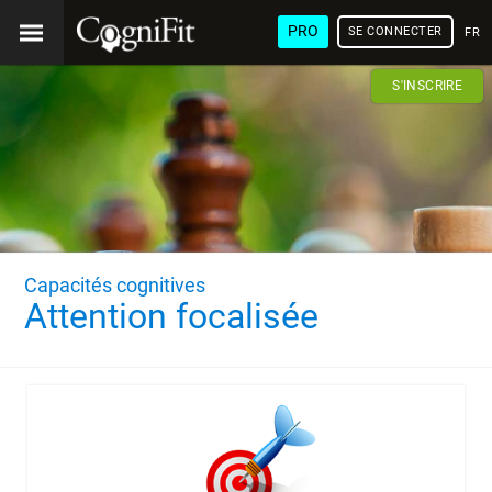
PRO
SE CONNECTER
FRA
S'INSCRIRE
Capacités cognitives
Attention focalisée