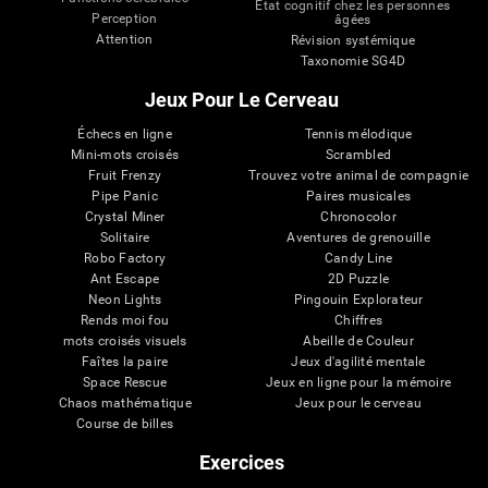
État cognitif chez les personnes
Perception
âgées
Attention
Révision systémique
Taxonomie SG4D
Jeux Pour Le Cerveau
Échecs en ligne
Tennis mélodique
Mini-mots croisés
Scrambled
Fruit Frenzy
Trouvez votre animal de compagnie
Pipe Panic
Paires musicales
Crystal Miner
Chronocolor
Solitaire
Aventures de grenouille
Robo Factory
Candy Line
Ant Escape
2D Puzzle
Neon Lights
Pingouin Explorateur
Rends moi fou
Chiffres
mots croisés visuels
Abeille de Couleur
Faîtes la paire
Jeux d'agilité mentale
Space Rescue
Jeux en ligne pour la mémoire
Chaos mathématique
Jeux pour le cerveau
Course de billes
Exercices