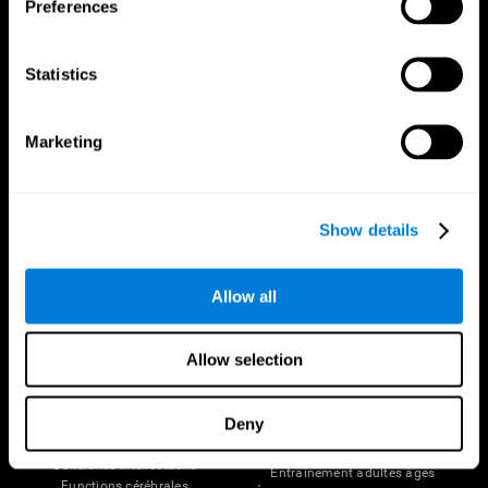
Preferences
Statistics
Marketing
Nous suivre
Show details
Votre Cerveau
Recherche
Allow all
Cerveau et esprit
Validation thérapeutique
numérique
A propos du cerveau
Jeux d'ordinateur
Allow selection
Les parties du cerveau
Adultes en bonne santé
Neurones
Pilotes
Plasticité neuronale
Évaluation holistique
Deny
Cognition
Personnes âgées en bonne santé
Perte de Mémoire
(iTV)
Déficience intellectuelle
Entraînement adultes âgés
Functions cérébrales