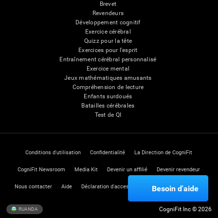
Brevet
Revendeurs
Développement cognitif
Exercice cérébral
Quizz pour la tête
Exercices pour l'esprit
Entraînement cérébral personnalisé
Exercice mental
Jeux mathématiques amusants
Compréhension de lecture
Enfants surdoués
Batailles cérébrales
Test de QI
Conditions d'utilisation
Confidentialité
La Direction de CogniFit
CogniFit Newsroom
Media Kit
Devenir un affilié
Devenir revendeur
Nous contacter
Aide
Déclaration d'accessibilité
Centre de Confiance
Besoin d'aide
CogniFit Inc © 2026
RUANDA