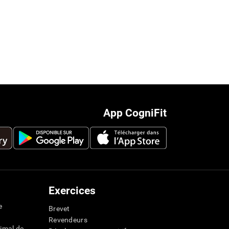
App CogniFit
Exercices
e
Brevet
Revendeurs
imal de