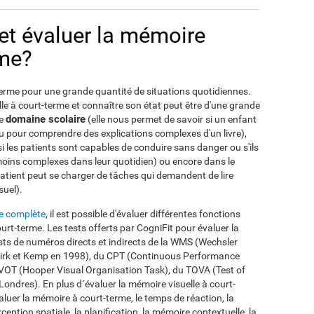
t évaluer la mémoire
rme?
terme pour une grande quantité de situations quotidiennes.
le à court-terme et connaître son état peut être d'une grande
domaine scolaire
le
(elle nous permet de savoir si un enfant
u pour comprendre des explications complexes d'un livre),
i les patients sont capables de conduire sans danger ou s'ils
 moins complexes dans leur quotidien) ou encore dans le
 patient peut se charger de tâches qui demandent de lire
uel).
e complète
, il est possible d'évaluer différentes fonctions
ourt-terme. Les tests offerts par CogniFit pour évaluer la
sts de numéros directs et indirects de la WMS (Wechsler
irk et Kemp en 1998), du CPT (Continuous Performance
OT (Hooper Visual Organisation Task), du TOVA (Test of
Londres). En plus d´évaluer la mémoire visuelle à court-
luer la mémoire à court-terme, le temps de réaction, la
rception spatiale, la planification, la mémoire contextuelle, la