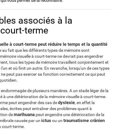
 qui vous permet de la reconnaître.
bles associés à la
 court-terme
e à court-terme peut réduire le temps et la quantité
e au fait que les différents types de mémoire sont
mémoire visuelle à court-terme ne devrait pas engendrer
ent, tous les types de mémoire travaillent conjointement et
e l'un et où finit un autre. En revanche, lorsqu'un de ces types
e peut pas exercer sa fonction correctement ce qui peut
quotidien.
e endommagée de plusieurs manières. A un stade léger de la
té à une détérioration de la mémoire visuelle à court-terme.
dyslexie
-terme peut engendrer des cas de
, en effet la
bales, écrites peut entraîner des problèmes quant à
marihuana
ation de
peut engendre une détérioration de la
ictus
traumatisme crânien
cérébrale causée par un
ou un
à court-terme.