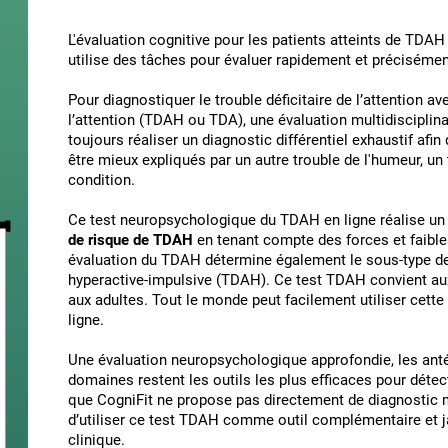
L'évaluation cognitive pour les patients atteints de TDA
utilise des tâches pour évaluer rapidement et précisém
Pour diagnostiquer le trouble déficitaire de l’attention av
l’attention (TDAH ou TDA), une évaluation multidisciplinai
toujours réaliser un diagnostic différentiel exhaustif afi
être mieux expliqués par un autre trouble de l'humeur, un
condition.
Ce test neuropsychologique du TDAH en ligne réalise un
de risque de TDAH
en tenant compte des forces et faibles
évaluation du TDAH détermine également le sous-type d
hyperactive-impulsive (TDAH). Ce test TDAH convient aux
aux adultes. Tout le monde peut facilement utiliser cet
ligne.
Une évaluation neuropsychologique approfondie, les antéc
domaines restent les outils les plus efficaces pour déte
que CogniFit ne propose pas directement de diagnost
d’utiliser ce test TDAH comme outil complémentaire et 
clinique.