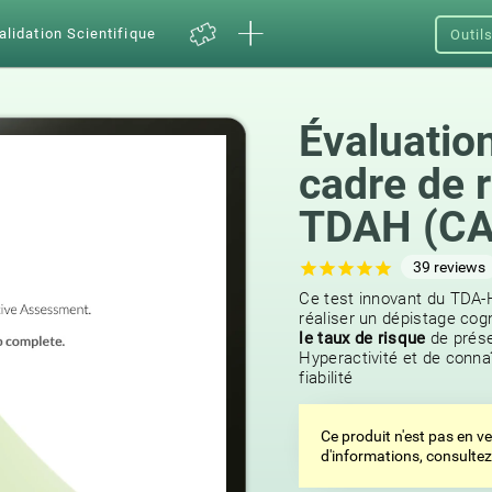
alidation Scientifique
Outil
Évaluation
cadre de 
TDAH (C
39
reviews
Ce test innovant du TDA-H
réaliser un dépistage cogn
le taux de risque
de prése
Hyperactivité et de conna
fiabilité
Ce produit n'est pas en v
d'informations, consulte