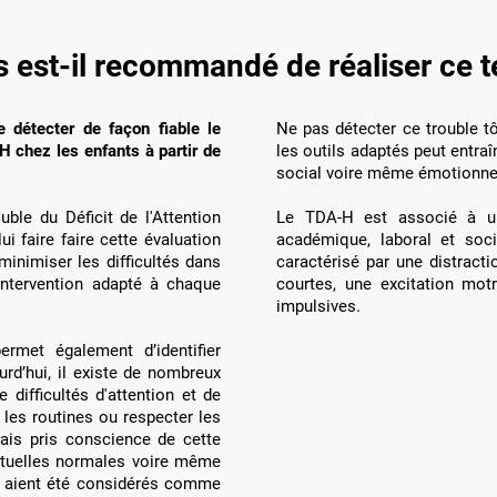
 est-il recommandé de réaliser ce 
e détecter de façon fiable le
Ne pas détecter ce trouble tô
H chez les enfants à partir de
les outils adaptés peut entr
social voire même émotionne
ble du Déficit de l'Attention
Le TDA-H est associé à un
i faire faire cette évaluation
académique, laboral et soc
inimiser les difficultés dans
caractérisé par une distract
intervention adapté à chaque
courtes, une excitation motr
impulsives.
ermet également d’identifier
urd’hui, il existe de nombreux
 difficultés d'attention et de
e les routines ou respecter les
mais pris conscience de cette
ectuelles normales voire même
ls aient été considérés comme