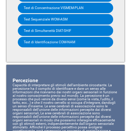
Test di Concentrazione VISMEM-PLAN
Test Sequenziale WOM-ASM
Test di Simultaneità DIAT-SHIF
Test di Identificazione COM-NAM
Percezione
Capacità di interpretare gli stimoli dell'ambiente circostante. La
percezione ha il compito di identificare e dare un senso alle
informazioni che riceviamo dai nostri organi sensoriali in funzione
al nostro conoscimento previo sul mondo. La percezione è un
processo che può venire da diversi sensi (come la vista, l'udito, il
tatto, ecc...) e che il nostro cervello si occupa d'integrare, dandogli
un senso d'insieme. Le aree cerebrali di associazione sono le
responsabili dell'unione delle informazioni percepite dai diversi
organi sensoriali, Le aree cerebrali di associazione sono
responsabili dell'unione delle informazioni percepite dai diversi
organi sensoriali in modo che possiamo interagire efficacemente
con gli stimoli esterni, indipendentemente dall'organo sensoriale
stimolato. Affinché il processo percettivo possa svolgersi
correttamente, sarà necessario un processo di assimilazione e