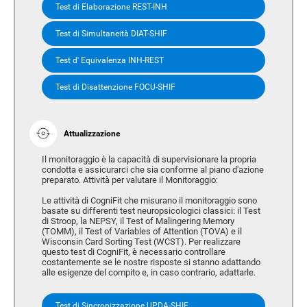
Test di Elaborazione REST-INH
Test di Simultaneità DIAT-SHIF
Test d' Equivalenza INH-REST
Test di Disattenzione FOCU-SHIF
Attualizzazione
Il monitoraggio è la capacità di supervisionare la propria
condotta e assicurarci che sia conforme al piano d'azione
preparato. Attività per valutare il Monitoraggio:
Le attività di CogniFit che misurano il monitoraggio sono
basate su differenti test neuropsicologici classici: il Test
di Stroop, la NEPSY, il Test of Malingering Memory
(TOMM), il Test of Variables of Attention (TOVA) e il
Wisconsin Card Sorting Test (WCST). Per realizzare
questo test di CogniFit, è necessario controllare
costantemente se le nostre risposte si stanno adattando
alle esigenze del compito e, in caso contrario, adattarle.
Test di Sincronizzazione UPDA-SHIF