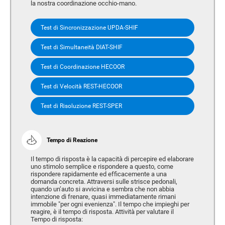
la nostra coordinazione occhio-mano.
Test di Sincronizzazione UPDA-SHIF
Test di Simultaneità DIAT-SHIF
Test di Coordinazione HECOOR
Test di Velocità REST-HECOOR
Test di Risoluzione REST-SPER
Tempo di Reazione
Il tempo di risposta è la capacità di percepire ed elaborare
uno stimolo semplice e rispondere a questo, come
rispondere rapidamente ed efficacemente a una
domanda concreta. Attraversi sulle strisce pedonali,
quando un’auto si avvicina e sembra che non abbia
intenzione di frenare, quasi immediatamente rimani
immobile "per ogni evenienza". Il tempo che impieghi per
reagire, è il tempo di risposta. Attività per valutare il
Tempo di risposta: