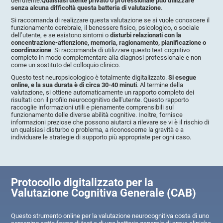
dell'utente.
Qualsiasi utente privato o professionale può utilizzare
senza alcuna difficoltà questa batteria di valutazione
.
Si raccomanda di realizzare questa valutazione se si vuole conoscere il
funzionamento cerebrale, il benessere fisico, psicologico, o sociale
dell’utente, e se esistono sintomi o
disturbi relazionati con la
concentrazione-attenzione, memoria, ragionamento, pianificazione o
coordinazione
. Si raccomanda di utilizzare questo test cognitivo
completo in modo complementare alla diagnosi professionale e non
come un sostituto del colloquio clinico.
Questo test neuropsicologico è totalmente digitalizzato.
Si esegue
online, e la sua durata è di circa 30-40 minuti
. Al termine della
valutazione, si ottiene automaticamente un rapporto completo dei
risultati con il profilo neurocognitivo dell'utente. Questo rapporto
raccoglie informazioni utili e pienamente comprensibili sul
funzionamento delle diverse abilità cognitive. Inoltre, fornisce
informazioni preziose che possono aiutarci a rilevare se vi è il rischio di
un qualsiasi disturbo o problema, a riconoscerne la gravità e a
individuare le strategie di supporto più appropriate per ogni caso.
Protocollo digitalizzato per la
Valutazione Cognitiva Generale (CAB)
Questo strumento online per la valutazione neurocognitiva costa di uno