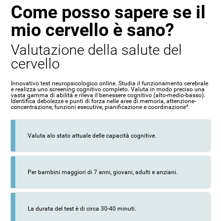
Come posso sapere se il
mio cervello è sano?
Valutazione della salute del
cervello
Innovativo test neuropsicologico online. Studia il funzionamento cerebrale
e realizza uno screening cognitivo completo. Valuta in modo preciso una
vasta gamma di abilità e rileva il benessere cognitivo (alto-medio-basso).
Identifica debolezze e punti di forza nelle aree di memoria, attenzione-
concentrazione, funzioni esecutive, pianificazione e coordinazione*.
Valuta alo stato attuale delle capacità cognitive.
Per bambini maggiori di 7 anni, giovani, adulti e anziani.
La durata del test è di circa 30-40 minuti.