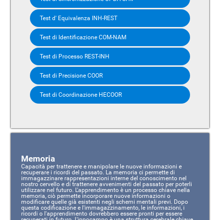
Test d' Equivalenza INH-REST
Test di Identificazione COM-NAM
Test di Processo REST-INH
Test di Precisione COOR
Test di Coordinazione HECOOR
Memoria
Capacità per trattenere e manipolare le nuove informazioni e
recuperare i ricordi del passato. La memoria ci permette di
immagazzinare rappresentazioni interne del conoscimento nel
nostro cervello e di trattenere avvenimenti del passato per poterli
utilizzare nel futuro. L'apprendimento è un processo chiave nella
memoria, ciò permette incorporare nuove informazioni o
modificare quelle già esistenti negli schemi mentali previ. Dopo
questa codificazione e l'immagazzinamento, le informazioni, i
ricordi o l'apprendimento dovrebbero essere pronti per essere
recuperati in futuro. L'ippocampo è una struttura cerebrale chiave