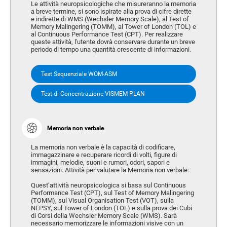
Le attività neuropsicologiche che misureranno la memoria
a breve termine, si sono ispirate alla prova di cifre dirette
e indirette di WMS (Wechsler Memory Scale), al Test of
Memory Malingering (TOMM), al Tower of London (TOL) e
al Continuous Performance Test (CPT). Per realizzare
queste attività, l'utente dovrà conservare durante un breve
periodo di tempo una quantità crescente di informazioni.
Test Sequenziale WOM-ASM
Test di Concentrazione VISMEM-PLAN
Memoria non verbale
La memoria non verbale è la capacità di codificare,
immagazzinare e recuperare ricordi di volti, figure di
immagini, melodie, suoni e rumori, odori, sapori e
sensazioni. Attività per valutare la Memoria non verbale:
Quest’attività neuropsicologica si basa sul Continuous
Performance Test (CPT), sul Test of Memory Malingering
(TOMM), sul Visual Organisation Test (VOT), sulla
NEPSY, sul Tower of London (TOL) e sulla prova dei Cubi
di Corsi della Wechsler Memory Scale (WMS). Sarà
necessario memorizzare le informazioni visive con un