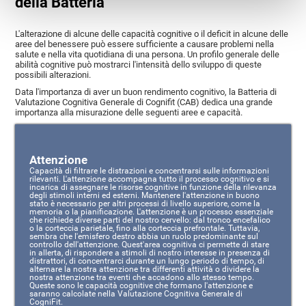
della Batteria
L'alterazione di alcune delle capacità cognitive o il deficit in alcune delle
aree del benessere può essere sufficiente a causare problemi nella
salute e nella vita quotidiana di una persona. Un profilo generale delle
abilità cognitive può mostrarci l'intensità dello sviluppo di queste
possibili alterazioni.
Data l'importanza di aver un buon rendimento cognitivo, la Batteria di
Valutazione Cognitiva Generale di Cognifit (CAB) dedica una grande
importanza alla misurazione delle seguenti aree e capacità.
Attenzione
Capacità di filtrare le distrazioni e concentrarsi sulle informazioni
rilevanti. L'attenzione accompagna tutto il processo cognitivo e si
incarica di assegnare le risorse cognitive in funzione della rilevanza
degli stimoli interni ed esterni. Mantenere l'attenzione in buono
stato è necessario per altri processi di livello superiore, come la
memoria o la pianificazione. L'attenzione è un processo essenziale
che richiede diverse parti del nostro cervello: dal tronco encefalico
o la corteccia parietale, fino alla corteccia prefrontale. Tuttavia,
sembra che l'emisfero destro abbia un ruolo predominante sul
controllo dell'attenzione. Quest'area cognitiva ci permette di stare
in allerta, di rispondere a stimoli di nostro interesse in presenza di
distrattori, di concentrarci durante un lungo periodo di tempo, di
alternare la nostra attenzione tra differenti attività o dividere la
nostra attenzione tra eventi che accadono allo stesso tempo.
Queste sono le capacità cognitive che formano l'attenzione e
saranno calcolate nella Valutazione Cognitiva Generale di
CogniFit.