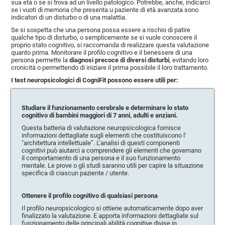
sua età o se si trova ad un livello patologico. Potrebbe, anche, indicarci
se i vuoti di memoria che presenta u paziente di età avanzata sono
indicatori di un disturbo o di una malattia.
Se si sospetta che una persona possa essere a rischio di patire
qualche tipo di disturbo, o semplicemente se si vuole conoscere il
proprio stato cognitivo, si raccomanda di realizzare questa valutazione
quanto prima. Monitorare il profilo cognitivo e il benessere di una
persona permette la
diagnosi precoce di diversi disturbi
, evitando loro
cronicità o permettendo di iniziare il prima possibile il loro trattamento.
I test neuropsicologici di CogniFit possono essere utili per:
Studiare il funzionamento cerebrale e determinare lo stato
cognitivo di bambini maggiori di 7 anni, adulti e anziani.
Questa batteria di valutazione neuropsicologica fornisce
informazioni dettagliate sugli elementi che costituiscono l'
"architettura intellettuale”. L’analisi di questi componenti
cognitivi può aiutarci a comprendere gli elementi che governano
il comportamento di una persona e il suo funzionamento
mentale. Le prove o gli studi saranno utili per capire la situazione
specifica di ciascun paziente / utente.
Ottenere il profilo cognitivo di qualsiasi persona
Il profilo neuropsicologico si ottiene automaticamente dopo aver
finalizzato la valutazione. E apporta informazioni dettagliate sul
funzionamento delle principali abilità cognitive divise in