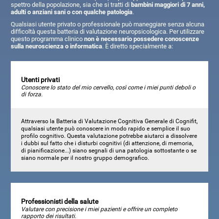
spettro della popolazione, sia che si tratti di
bambini maggiori di 7 anni,
adulti o anziani sani o con qualche patologia
.
Qualsiasi utente privato o professionale può maneggiare senza alcuna
difficoltà questa batteria di valutazione neuropsicologica. Per utilizzare
questo programma clinico
non è necessario possedere conoscenze
sulla neuroscienza o informatica
. È diretto specialmente a:
Utenti privati
Conoscere lo stato del mio cervello, così come i miei punti deboli o
di forza.
Attraverso la Batteria di Valutazione Cognitiva Generale di Cognifit,
qualsiasi utente può conoscere in modo rapido e semplice il suo
profilo cognitivo. Questa valutazione potrebbe aiutarci a dissolvere
i dubbi sul fatto che i disturbi cognitivi (di attenzione, di memoria,
di pianificazione...) siano segnali di una patologia sottostante o se
siano normale per il nostro gruppo demografico.
Professionisti della salute
Valutare con precisione i miei pazienti e offrire un completo
rapporto dei risultati.