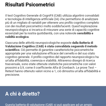
Risultati Psicometrici
Il test Cognitivo Generale di CogniFit (CAB) utilizza algoritmi convalidati
e tecnologia di intelligenza artificiale (IA) che permettono di analizzare
più di un migliaio di variabili per ottenere uno profilo cognitivo completo
con dei risultati psicometrici molto soddisfacenti. Quest’esplorazione
neuropsicologica si incarica di misurare una serie di capacità cognitive
essenziali per la nostra quotidianità, con una notevole
sensibilità e
validità ecologica
.
Ciascuna delle attività neuropsicologiche esposte
dalla Batteria di
Valutazione Cognitiva (CAB) è stata convalidata seguendo il metodo
scientifico
. Ciò permette di garantire caratteristiche psicometriche
appropriate per una valutazione efficace del cervello e del suo stato
cognitivo generale. Il profilo cognitivo del rapporto neuropsicologico ha
un’alta affidabilità, coerenza e stabilità. Attraverso disegni di ricerca
trasversale, sono state ottenute statistiche psicometriche con valori
prossimi a 0,9, come il coefficiente Alfa di Cronbach. Le prove Test –
Retest hanno ottenuto valori vicino a 1, ciò dimostra un’alta affidabilità e
precisione.
A chi è diretto?
Questa batteria di valutazione (CAB) si può applicare ad un ampio