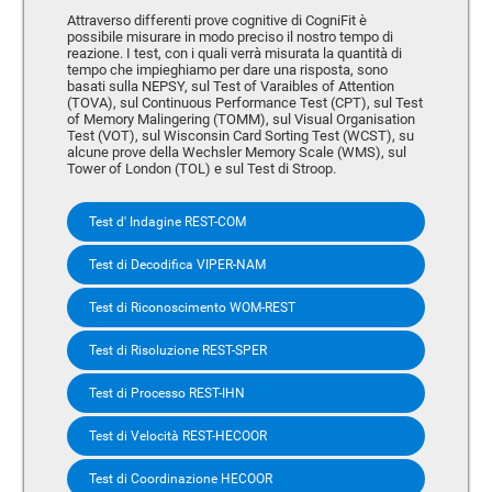
Attraverso differenti prove cognitive di CogniFit è
possibile misurare in modo preciso il nostro tempo di
reazione. I test, con i quali verrà misurata la quantità di
tempo che impieghiamo per dare una risposta, sono
basati sulla NEPSY, sul Test of Varaibles of Attention
(TOVA), sul Continuous Performance Test (CPT), sul Test
of Memory Malingering (TOMM), sul Visual Organisation
Test (VOT), sul Wisconsin Card Sorting Test (WCST), su
alcune prove della Wechsler Memory Scale (WMS), sul
Tower of London (TOL) e sul Test di Stroop.
Test d' Indagine REST-COM
Test di Decodifica VIPER-NAM
Test di Riconoscimento WOM-REST
Test di Risoluzione REST-SPER
Test di Processo REST-IHN
Test di Velocità REST-HECOOR
Test di Coordinazione HECOOR