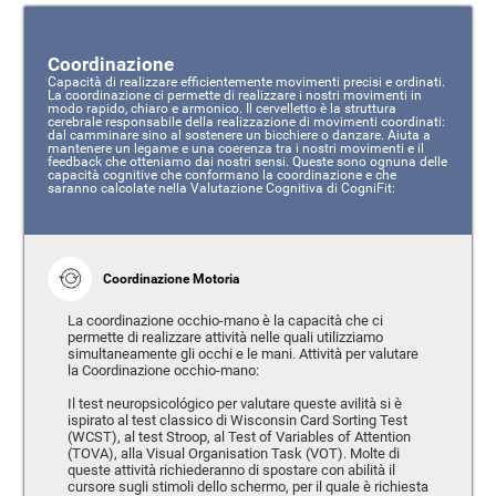
Coordinazione
Capacità di realizzare efficientemente movimenti precisi e ordinati.
La coordinazione ci permette di realizzare i nostri movimenti in
modo rapido, chiaro e armonico. Il cervelletto è la struttura
cerebrale responsabile della realizzazione di movimenti coordinati:
dal camminare sino al sostenere un bicchiere o danzare. Aiuta a
mantenere un legame e una coerenza tra i nostri movimenti e il
feedback che otteniamo dai nostri sensi. Queste sono ognuna delle
capacità cognitive che conformano la coordinazione e che
saranno calcolate nella Valutazione Cognitiva di CogniFit:
Coordinazione Motoria
La coordinazione occhio-mano è la capacità che ci
permette di realizzare attività nelle quali utilizziamo
simultaneamente gli occhi e le mani. Attività per valutare
la Coordinazione occhio-mano:
Il test neuropsicológico per valutare queste avilità si è
ispirato al test classico di Wisconsin Card Sorting Test
(WCST), al test Stroop, al Test of Variables of Attention
(TOVA), alla Visual Organisation Task (VOT). Molte di
queste attività richiederanno di spostare con abilità il
cursore sugli stimoli dello schermo, per il quale è richiesta