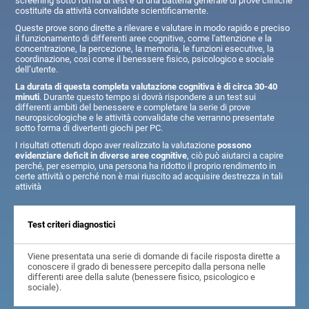
screening sotto forma di test e di una batteria generale di prove cliniche
costituite da attività convalidate scientificamente.
Queste prove sono dirette a rilevare e valutare in modo rapido e preciso
il funzionamento di differenti aree cognitive, come l'attenzione e la
concentrazione, la percezione, la memoria, le funzioni esecutive, la
coordinazione, così come il benessere fisico, psicologico e sociale
dell’utente.
La durata di questa completa valutazione cognitiva è di circa 30-40
minuti
. Durante questo tempo si dovrà rispondere a un test sui
differenti ambiti del benessere e completare la serie di prove
neuropsicologiche e le attività convalidate che verranno presentate
sotto forma di divertenti giochi per PC.
I risultati ottenuti dopo aver realizzato la valutazione
possono
evidenziare deficit in diverse aree cognitive
, ciò può aiutarci a capire
perché, per esempio, una persona ha ridotto il proprio rendimento in
certe attività o perché non è mai riuscito ad acquisire destrezza in tali
attività
Test criteri diagnostici
Viene presentata una serie di domande di facile risposta dirette a
conoscere il grado di benessere percepito dalla persona nelle
differenti aree della salute (benessere fisico, psicologico e
sociale).