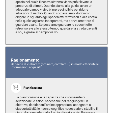
spazio nel quale il nostro sistema visivo può rilevare la
presenza di stimoli. Quando siamo alla guida, avere un
adeguato campo visivo è imprescindibile per ridurre
situazioni di rischio. Quando sorpassiamo, dobbiamo
dirigere lo sguardo agli specchietti retrovisori e alla corsia
nella quale vogliamo incorporarci, ma senza smettere di
guardare avanti. Se possiamo guardare lo specchietto
retrovisore e allo stesso tempo guardare la strada davanti
a noi, è grazie al campo visivo.
Ragionamento
Capacità di elaborare (ordinare, correlare ...) in modo efficiente le
informazioni acquisite.
Pianificazione
La pianificazione è la capacita che ci consente di
selezionare le azioni necessarie per raggiungere un
obiettivo, decider sull'ordine appropriato, assegnare a
ciascun'attività le risorse cognitive necessarie e stabilire il
piano d'azione adeguato. La pianificazione risulta essere