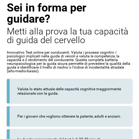
Sei in forma per
guidare?
Metti alla prova la tua capacità
di guida del cervello
Innovativo Test online per conducenti. Valuta i processi cognitivi /
psicologici implicati nella guida di veicoli e valuta le competenze, la
capacità e il rendimento del conducente. Questa completa batteria
neuropsicologica per la guida sicura permette di prevedere la qualità della
guida e identificare il livello di rischio o l'indice di incidentalità stradale
(alto-medio-basso).
Valuta lo stato attuale delle capacità cognitive maggiormente
relazionate con la guida.
Per i giovani che vogliono ottenere la patente, adulti e anziani.