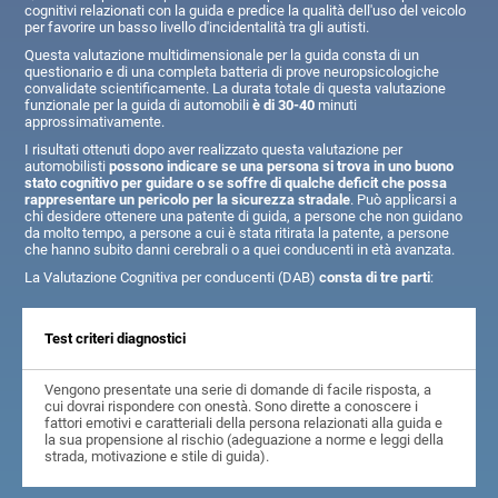
cognitivi relazionati con la guida e predice la qualità dell'uso del veicolo
per favorire un basso livello d'incidentalità tra gli autisti.
Questa valutazione multidimensionale per la guida consta di un
questionario e di una completa batteria di prove neuropsicologiche
convalidate scientificamente. La durata totale di questa valutazione
funzionale per la guida di automobili
è di 30-40
minuti
approssimativamente.
I risultati ottenuti dopo aver realizzato questa valutazione per
automobilisti
possono indicare se una persona si trova in uno buono
stato cognitivo per guidare o se soffre di qualche deficit che possa
rappresentare un pericolo per la sicurezza stradale
. Può applicarsi a
chi desidere ottenere una patente di guida, a persone che non guidano
da molto tempo, a persone a cui è stata ritirata la patente, a persone
che hanno subito danni cerebrali o a quei conducenti in età avanzata.
La Valutazione Cognitiva per conducenti (DAB)
consta di tre parti
:
Test criteri diagnostici
Vengono presentate una serie di domande di facile risposta, a
cui dovrai rispondere con onestà. Sono dirette a conoscere i
fattori emotivi e caratteriali della persona relazionati alla guida e
la sua propensione al rischio (adeguazione a norme e leggi della
strada, motivazione e stile di guida).