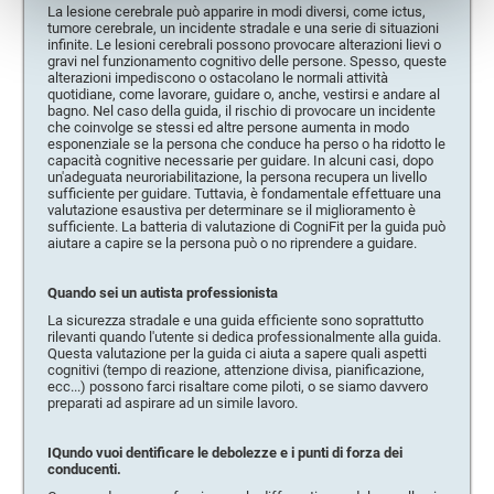
La lesione cerebrale può apparire in modi diversi, come ictus,
tumore cerebrale, un incidente stradale e una serie di situazioni
infinite. Le lesioni cerebrali possono provocare alterazioni lievi o
gravi nel funzionamento cognitivo delle persone. Spesso, queste
alterazioni impediscono o ostacolano le normali attività
quotidiane, come lavorare, guidare o, anche, vestirsi e andare al
bagno. Nel caso della guida, il rischio di provocare un incidente
che coinvolge se stessi ed altre persone aumenta in modo
esponenziale se la persona che conduce ha perso o ha ridotto le
capacità cognitive necessarie per guidare. In alcuni casi, dopo
un'adeguata neuroriabilitazione, la persona recupera un livello
sufficiente per guidare. Tuttavia, è fondamentale effettuare una
valutazione esaustiva per determinare se il miglioramento è
sufficiente. La batteria di valutazione di CogniFit per la guida può
aiutare a capire se la persona può o no riprendere a guidare.
Quando sei un autista professionista
La sicurezza stradale e una guida efficiente sono soprattutto
rilevanti quando l'utente si dedica professionalmente alla guida.
Questa valutazione per la guida ci aiuta a sapere quali aspetti
cognitivi (tempo di reazione, attenzione divisa, pianificazione,
ecc...) possono farci risaltare come piloti, o se siamo davvero
preparati ad aspirare ad un simile lavoro.
IQundo vuoi dentificare le debolezze e i punti di forza dei
conducenti.