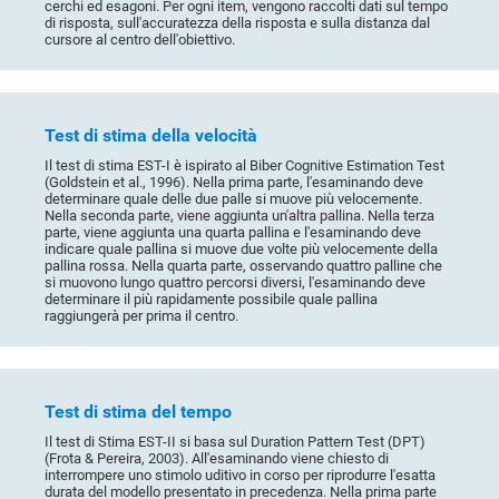
cerchi ed esagoni. Per ogni item, vengono raccolti dati sul tempo
di risposta, sull'accuratezza della risposta e sulla distanza dal
cursore al centro dell'obiettivo.
Test di stima della velocità
Il test di stima EST-I è ispirato al Biber Cognitive Estimation Test
(Goldstein et al., 1996). Nella prima parte, l'esaminando deve
determinare quale delle due palle si muove più velocemente.
Nella seconda parte, viene aggiunta un'altra pallina. Nella terza
parte, viene aggiunta una quarta pallina e l'esaminando deve
indicare quale pallina si muove due volte più velocemente della
pallina rossa. Nella quarta parte, osservando quattro palline che
si muovono lungo quattro percorsi diversi, l'esaminando deve
determinare il più rapidamente possibile quale pallina
raggiungerà per prima il centro.
Test di stima del tempo
Il test di Stima EST-II si basa sul Duration Pattern Test (DPT)
(Frota & Pereira, 2003). All'esaminando viene chiesto di
interrompere uno stimolo uditivo in corso per riprodurre l'esatta
durata del modello presentato in precedenza. Nella prima parte