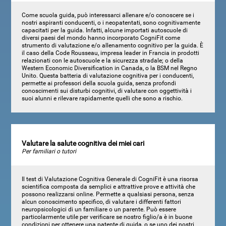
Come scuola guida, può interessarci allenare e/o conoscere se i
nostri aspiranti conducenti, o i neopatentati, sono cognitivamente
capacitati per la guida. Infatti, alcune importati autoscuole di
diversi paesi del mondo hanno incorporato CogniFit come
strumento di valutazione e/o allenamento cognitivo per la guida. È
il caso della Code Rousseau, impresa leader in Francia in prodotti
relazionati con le autoscuole e la sicurezza stradale; o della
Western Economic Diversification in Canada, o la BSM nel Regno
Unito. Questa batteria di valutazione cognitiva per i conducenti,
permette ai professori della scuola guida, senza profondi
conoscimenti sui disturbi cognitivi, di valutare con oggettività i
suoi alunni e rilevare rapidamente quelli che sono a rischio.
Valutare la salute cognitiva dei miei cari
Per familiari o tutori
Il test di Valutazione Cognitiva Generale di CogniFit è una risorsa
scientifica composta da semplici e attrattive prove e attività che
possono realizzarsi online. Permette a qualsiasi persona, senza
alcun conoscimento specifico, di valutare i differenti fattori
neuropsicologici di un familiare o un parente. Può essere
particolarmente utile per verificare se nostro figlio/a è in buone
condizioni per ottenere una patente di guida, o se uno dei nostri