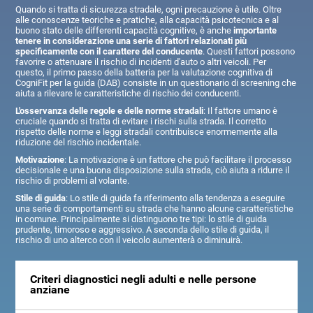
Quando si tratta di sicurezza stradale, ogni precauzione è utile. Oltre
alle conoscenze teoriche e pratiche, alla capacità psicotecnica e al
buono stato delle differenti capacità cognitive, è anche
importante
tenere in considerazione una serie di fattori relazionati più
specificamente con il carattere del conducente
. Questi fattori possono
favorire o attenuare il rischio di incidenti d'auto o altri veicoli. Per
questo, il primo passo della batteria per la valutazione cognitiva di
CogniFit per la guida (DAB) consiste in un questionario di screening che
aiuta a rilevare le caratteristiche di rischio dei conducenti.
L'osservanza delle regole e delle norme stradali
: Il fattore umano è
cruciale quando si tratta di evitare i rischi sulla strada. Il corretto
rispetto delle norme e leggi stradali contribuisce enormemente alla
riduzione del rischio incidentale.
Motivazione
: La motivazione è un fattore che può facilitare il processo
decisionale e una buona disposizione sulla strada, ciò aiuta a ridurre il
rischio di problemi al volante.
Stile di guida
: Lo stile di guida fa riferimento alla tendenza a eseguire
una serie di comportamenti su strada che hanno alcune caratteristiche
in comune. Principalmente si distinguono tre tipi: lo stile di guida
prudente, timoroso e aggressivo. A seconda dello stile di guida, il
rischio di uno alterco con il veicolo aumenterà o diminuirà.
Criteri diagnostici negli adulti e nelle persone
anziane