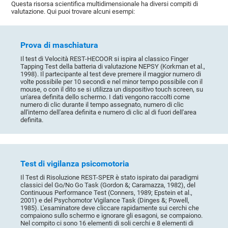
Questa risorsa scientifica multidimensionale ha diversi compiti di
valutazione. Qui puoi trovare alcuni esempi:
Prova di maschiatura
Il test di Velocità REST-HECOOR si ispira al classico Finger
Tapping Test della batteria di valutazione NEPSY (Korkman et al.,
1998). Il partecipante al test deve premere il maggior numero di
volte possibile per 10 secondi e nel minor tempo possibile con il
mouse, o con il dito se si utilizza un dispositivo touch screen, su
un'area definita dello schermo. I dati vengono raccolti come
numero di clic durante il tempo assegnato, numero di clic
all'interno dell'area definita e numero di clic al di fuori dell'area
definita.
Test di vigilanza psicomotoria
Il Test di Risoluzione REST-SPER è stato ispirato dai paradigmi
classici del Go/No Go Task (Gordon &; Caramazza, 1982), del
Continuous Performance Test (Conners, 1989; Epstein et al.,
2001) e del Psychomotor Vigilance Task (Dinges &; Powell,
1985). L'esaminatore deve cliccare rapidamente sui cerchi che
compaiono sullo schermo e ignorare gli esagoni, se compaiono.
Nel compito ci sono 16 elementi di soli cerchi e 8 elementi di