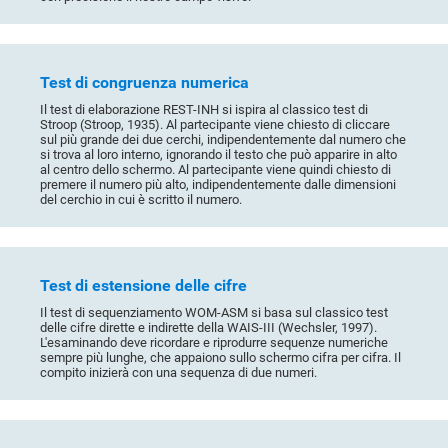
Test di congruenza numerica
Il test di elaborazione REST-INH si ispira al classico test di
Stroop (Stroop, 1935). Al partecipante viene chiesto di cliccare
sul più grande dei due cerchi, indipendentemente dal numero che
si trova al loro interno, ignorando il testo che può apparire in alto
al centro dello schermo. Al partecipante viene quindi chiesto di
premere il numero più alto, indipendentemente dalle dimensioni
del cerchio in cui è scritto il numero.
Test di estensione delle cifre
Il test di sequenziamento WOM-ASM si basa sul classico test
delle cifre dirette e indirette della WAIS-III (Wechsler, 1997).
L'esaminando deve ricordare e riprodurre sequenze numeriche
sempre più lunghe, che appaiono sullo schermo cifra per cifra. Il
compito inizierà con una sequenza di due numeri.