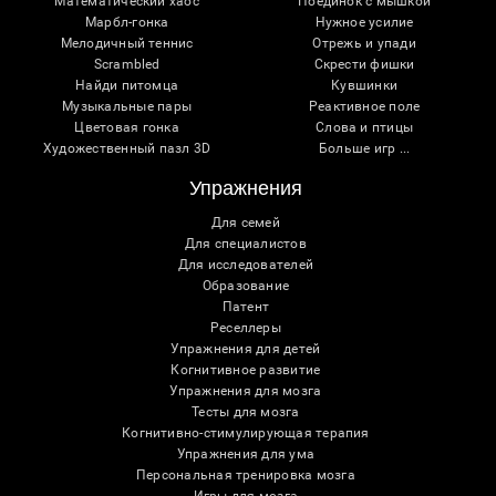
Математический хаос
Поединок с мышкой
Марбл-гонка
Нужное усилие
Мелодичный теннис
Отрежь и упади
Scrambled
Скрести фишки
Найди питомца
Кувшинки
Музыкальные пары
Реактивное поле
Цветовая гонка
Слова и птицы
Художественный пазл 3D
Больше игр ...
Упражнения
Для семей
Для специалистов
Для исследователей
Образование
Патент
Реселлеры
Упражнения для детей
Когнитивное развитие
Упражнения для мозга
Тесты для мозга
Когнитивно-стимулирующая терапия
Упражнения для ума
Персональная тренировка мозга