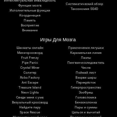
Интеллектуальная инвалидность
Систематический обзор
Функции мозга
Таксономия SG4D
Исполнительные функции
Координация
Память
Восприятие
Внимание
Игры Для Мозга
Шахматы онлайн
Приключения лягушки
Мини-кроссворд
Карамельная линия
Fruit Frenzy
Пазлы
Pipe Panic
Пингвин-исследователь
Crystal Miner
Числа
Солитер
Поймай лист
Robo Factory
Взорви шары
Ant Escape
Перекрёсток
Treasure Island
Гиперпространство
Neon Lights
ЗооФреш
Сведи меня с ума
Головоломка
Визуальный кроссворд
Бензоколонка
Найдите пару
Пары и суммы
Space Rescue
Целься и вычитай