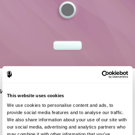
Источники
This website uses cookies
Deary, I. J., Liewald, D., & Nissan, J. (2010). A free, easy-to-
We use cookies to personalise content and ads, to
use, computer-based simple and four-choice reaction time
provide social media features and to analyse our traffic.
programme: The Deary-Liewald reaction time task. Behavior
We also share information about your use of our site with
Research Methods, 43(1), 258-268.
our social media, advertising and analytics partners who
https://doi.org/10.3758/s13428-010-0024-1
may combine it with other information that you’ve