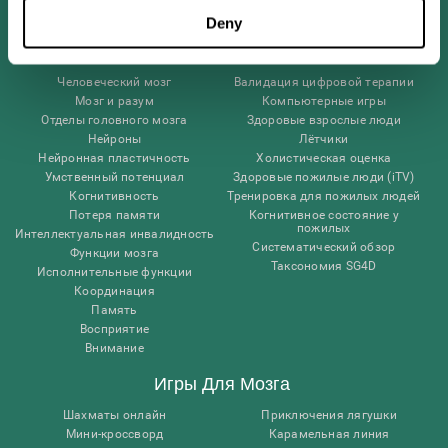
Deny
Мозговедение
Исследования
Человеческий мозг
Валидация цифровой терапии
Мозг и разум
Компьютерные игры
Отделы головного мозга
Здоровые взрослые люди
Нейроны
Лётчики
Нейронная пластичность
Холистическая оценка
Умственный потенциал
Здоровые пожилые люди (iTV)
Когнитивность
Тренировка для пожилых людей
Потеря памяти
Когнитивное состояние у
пожилых
Интеллектуальная инвалидность
Систематический обзор
Функции мозга
Таксономия SG4D
Исполнительные функции
Координация
Память
Восприятие
Внимание
Игры Для Мозга
Шахматы онлайн
Приключения лягушки
Мини-кроссворд
Карамельная линия