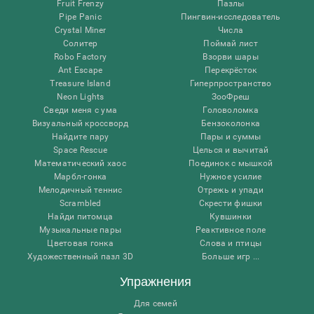
Fruit Frenzy
Пазлы
Pipe Panic
Пингвин-исследователь
Crystal Miner
Числа
Солитер
Поймай лист
Robo Factory
Взорви шары
Ant Escape
Перекрёсток
Treasure Island
Гиперпространство
Neon Lights
ЗооФреш
Сведи меня с ума
Головоломка
Визуальный кроссворд
Бензоколонка
Найдите пару
Пары и суммы
Space Rescue
Целься и вычитай
Математический хаос
Поединок с мышкой
Марбл-гонка
Нужное усилие
Мелодичный теннис
Отрежь и упади
Scrambled
Скрести фишки
Найди питомца
Кувшинки
Музыкальные пары
Реактивное поле
Цветовая гонка
Слова и птицы
Художественный пазл 3D
Больше игр ...
Упражнения
Для семей