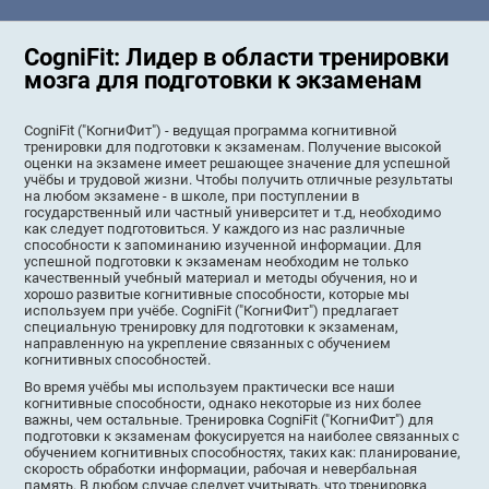
CogniFit: Лидер в области тренировки
мозга для подготовки к экзаменам
CogniFit ("КогниФит") - ведущая программа когнитивной
тренировки для подготовки к экзаменам. Получение высокой
оценки на экзамене имеет решающее значение для успешной
учёбы и трудовой жизни. Чтобы получить отличные результаты
на любом экзамене - в школе, при поступлении в
государственный или частный университет и т.д, необходимо
как следует подготовиться. У каждого из нас различные
способности к запоминанию изученной информации. Для
успешной подготовки к экзаменам необходим не только
качественный учебный материал и методы обучения, но и
хорошо развитые когнитивные способности, которые мы
используем при учёбе. CogniFit ("КогниФит") предлагает
специальную тренировку для подготовки к экзаменам,
направленную на укрепление связанных с обучением
когнитивных способностей.
Во время учёбы мы используем практически все наши
когнитивные способности, однако некоторые из них более
важны, чем остальные. Тренировка CogniFit ("КогниФит") для
подготовки к экзаменам фокусируется на наиболее связанных с
обучением когнитивных способностях, таких как: планирование,
скорость обработки информации, рабочая и невербальная
память. В любом случае следует учитывать, что тренировка