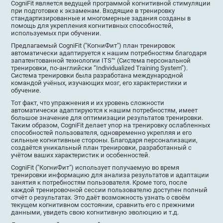
CogniFit является ведущей программой когнитивной стимуляции
при подготовке к экзаменам. Входящие в тренировку
стандартизированные и многомерные задания созданы в
помощь для укрепления когнитивных способностей,
используемых при обучении.
Предлагаемый CogniFit ("КогниФит") план тренировок
автоматически адаптируется к нашим потребностям благодаря
запатентованной технологии ITS™ (Система персональной
тренировки, по-английски “Individualized Training System”).
Система тренировки была разработана международной
командой учёных, изучающих мозг, его характеристики и
обучение.
Тот факт, что упражнения и их уровень сложности
автоматически адаптируются к нашим потребностям, имеет
большое значение для оптимизации результатов тренировки.
Таким образом, CogniFit делает упор на тренировку ослабленных
способностей пользователя, одновременно укрепляя и его
сильные когнитивные стороны. Благодаря персонализации,
создаётся уникальный план тренировки, разработанный с
учётом ваших характеристик и особенностей.
CogniFit ("КогниФит") использует получаемую во время
тренировки информацию для анализа результатов и адаптации
занятия к потребностям пользователя. Кроме того, после
каждой тренировочной сессии пользователю доступен полный
отчёт о результатах. Это даёт возможность узнать о своём
текущем когнитивном состоянии, сравнить его с прежними
данными, увидеть свою когнитивную эволюцию и т.д.