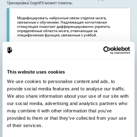
Тренировка CogniFit может помочь:
Модифицировать нейронные связи отделов мозга,
связанные с обучением. Надлежащая когнитивная
стимуляция помогает дифференцированно укрепить
определённые области мозга, отвечающие за
специфические функции, связанные с учёбой.
Усилить важные для обучения когнитивные способности.
Укрепление определённых нейронных связей может
помочь оптимизировать необходимые для эффективного
обучения когнитивные способности, что, соответственно,
This website uses cookies
способствует оптимизации затрачиваемого на учёбу
времени.
We use cookies to personalise content and ads, to
provide social media features and to analyse our traffic.
We also share information about your use of our site with
our social media, advertising and analytics partners who
Снизить трудности, связанные с учёбой или работой.
Оптимизация затрачиваемого на обучение или подготовку
may combine it with other information that you’ve
к экзаменам времени может помочь справиться с
проблемами в учёбе. Например, можно улучшить свои
provided to them or that they’ve collected from your use
оценки и рассчитывать на поступление в более
престижные учебные заведения или претендовать на более
of their services.
высокие должности на работе.