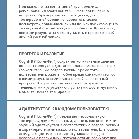
При выполнении когнитивной тренировки для
регулирования своих занятий и мотивации важно
получать обратную связь. В конце каждой
тренировочной сессии пользователь может
посмотреть, повысилась ли или понизилась его оценка
за какую-либо когнитивную способность. Кроме того,
все свои результаты можно увидеть в профиле своей
личной учётной записи.
ПРОГРЕСС И РАЗВИТИЕ
CogniFit ("КогниФит") сохраняет когнитивные данные
пользователя для адаптации плана вмешательства к
его когнитивным потребностям. Кроме того,
пользователь может в любое время ознакомиться со
своими результатами и узнать свой когнитивный
прогресс. Это даёт возможность наблюдать за
тенденциями к улучшению и успехами, достигнутыми с
момента начала тренировки.
АДАПТИРУЕТСЯ К КАЖДОМУ ПОЛЬЗОВАТЕЛЮ
CogniFit ("КогниФит") предлагает персональную
тренировку, другими словами, уровень сложности и тип
заданий адаптируется в соответствии с потребностями
и характеристиками каждого пользователя. Благодаря
этому, каждое вмешательство уникально, и два
человека с различными потребностями получают два