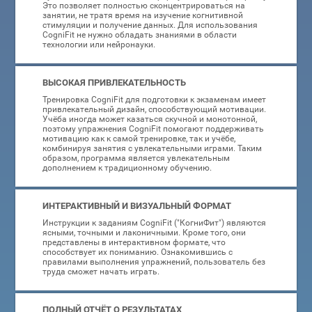
Это позволяет полностью сконцентрироваться на
занятии, не тратя время на изучение когнитивной
стимуляции и получение данных. Для использования
CogniFit не нужно обладать знаниями в области
технологии или нейронауки.
ВЫСОКАЯ ПРИВЛЕКАТЕЛЬНОСТЬ
Тренировка CogniFit для подготовки к экзаменам имеет
привлекательный дизайн, способствующий мотивации.
Учёба иногда может казаться скучной и монотонной,
поэтому упражнения CogniFit помогают поддерживать
мотивацию как к самой тренировке, так и учёбе,
комбинируя занятия с увлекательными играми. Таким
образом, программа является увлекательным
дополнением к традиционному обучению.
ИНТЕРАКТИВНЫЙ И ВИЗУАЛЬНЫЙ ФОРМАТ
Инструкции к заданиям CogniFit ("КогниФит") являются
ясными, точными и лаконичными. Кроме того, они
представлены в интерактивном формате, что
способствует их пониманию. Ознакомившись с
правилами выполнения упражнений, пользователь без
труда сможет начать играть.
ПОЛНЫЙ ОТЧЁТ О РЕЗУЛЬТАТАХ