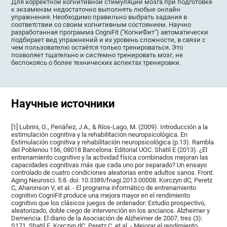
Для корректной когнитивной стимуляции мозга при подготовке
к экзаменам недостаточно выполнять любые онлайн
упражнения. Необходимо правильно выбрать задания в
соответствии со своим когнитивным состоянием. Научно
разработанная программа CogniFit ("КогниФит") автоматически
подбирает вид упражнений и их уровень сложности, в связи с
чем пользователю остаётся только тренироваться. Это
позволяет тщательно и системно тренировать мозг, не
беспокоясь о более технических аспектах тренировки.
Научные источники
[1] Lubrini, G., Periáñez, J.A., & Ríos-Lago, M. (2009). Introducción a la
estimulación cognitiva y la rehabilitación neuropsicológica. En
Estimulación cognitiva y rehabilitación neuropsicológica (p.13). Rambla
del Poblenou 156, 08018 Barcelona: Editorial UOC. Shatil E (2013). ¿El
entrenamiento cognitivo y la actividad física combinados mejoran las
capacidades cognitivas más que cada uno por separado? Un ensayo
controlado de cuatro condiciones aleatorias entre adultos sanos. Front.
Aging Neurosci. 5:8. doi: 10.3389/fnagi.2013.00008. Korczyn dC, Peretz
C, Aharonson V, et al. - El programa informático de entrenamiento
cognitivo CogniFit produce una mejora mayor en el rendimiento
cognitivo que los clásicos juegos de ordenador: Estudio prospectivo,
aleatorizado, doble ciego de intervención en los ancianos. Alzheimer y
Demencia: El diario de la Asociación de Alzheimer de 2007, tres (3):
S171. Shatil E, Korczyn dC, Peretz C, et al. - Mejorar el rendimiento