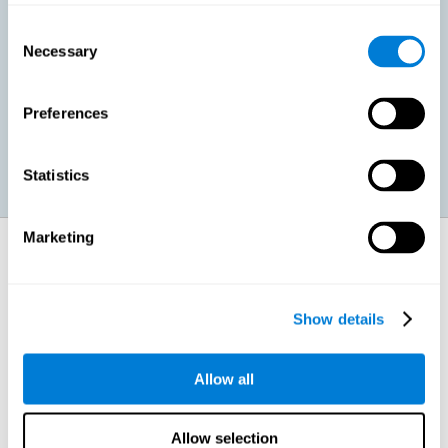
Consent
Улучшить развитие социально-эмоциональной сферы.
Necessary
Selection
Способность к эффективному обучению не только
позволит нам больше выделять времени на самого себя,
но и снизит неуверенность и тревожность перед
экзаменами и повысит самооценку. Это положительно
Preferences
отразится на нашем эмоциальном и социальном
здоровье.
Statistics
Marketing
Как укрепляются когнитивные
функции?
Show details
Во время упражнения на когнитивную стимуляцию наш мозг
укрепляет нейронные связи, необходимые для выполнения этой
задачи. Усиление данных нейронных связей позволит мозгу
легче справиться с подобной задачей в следующий раз. Таким
образом, укреплённые во время надлежащей когнитивной
Allow all
стимуляции нейронные связи помогут нашему мозгу быстрее и
легче справиться и с другими видами деятельности, например,
учёбой. Другими словами, усиление задействуемых при
Allow selection
обучении когнитивных способностей улучшает когнитивные