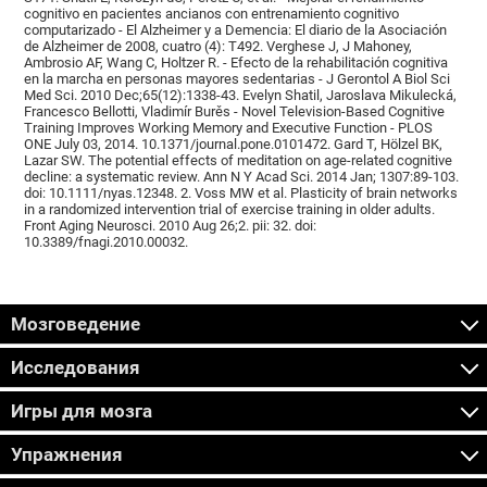
cognitivo en pacientes ancianos con entrenamiento cognitivo
computarizado - El Alzheimer y a Demencia: El diario de la Asociación
de Alzheimer de 2008, cuatro (4): T492. Verghese J, J Mahoney,
Ambrosio AF, Wang C, Holtzer R. - Efecto de la rehabilitación cognitiva
en la marcha en personas mayores sedentarias - J Gerontol A Biol Sci
Med Sci. 2010 Dec;65(12):1338-43. Evelyn Shatil, Jaroslava Mikulecká,
Francesco Bellotti, Vladimír Burěs - Novel Television-Based Cognitive
Training Improves Working Memory and Executive Function - PLOS
ONE July 03, 2014. 10.1371/journal.pone.0101472. Gard T, Hölzel BK,
Lazar SW. The potential effects of meditation on age-related cognitive
decline: a systematic review. Ann N Y Acad Sci. 2014 Jan; 1307:89-103.
doi: 10.1111/nyas.12348. 2. Voss MW et al. Plasticity of brain networks
in a randomized intervention trial of exercise training in older adults.
Front Aging Neurosci. 2010 Aug 26;2. pii: 32. doi:
10.3389/fnagi.2010.00032.
Мозговедение
Исследования
Игры для мозга
Упражнения