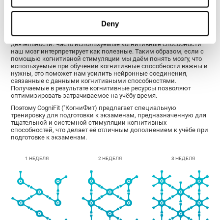
ресурсы, необходимые для учёбы.
Наш мозг способен адаптироваться к изменениям благодаря
своей пластичности, известной как нейропластичность. Речь
Deny
идёт о способности нашего мозга адаптироваться в результате
стимуляции, жизненного опыта и выполняемых видов
деятельности. Часто используемые когнитивные способности
наш мозг интерпретирует как полезные. Таким образом, если с
помощью когнитивной стимуляции мы даём понять мозгу, что
используемые при обучении когнитивные способности важны и
нужны, это поможет нам усилить нейронные соединения,
связанные с данными когнитивными способностями.
Получаемые в результате когнитивные ресурсы позволяют
оптимизировать затрачиваемое на учёбу время.
Поэтому CogniFit ("КогниФит) предлагает специальную
тренировку для подготовки к экзаменам, предназначенную для
тщательной и системной стимуляции когнитивных
способностей, что делает её отличным дополнением к учёбе при
подготовке к экзаменам.
1 НЕДЕЛЯ
2 НЕДЕЛЯ
3 НЕДЕЛЯ